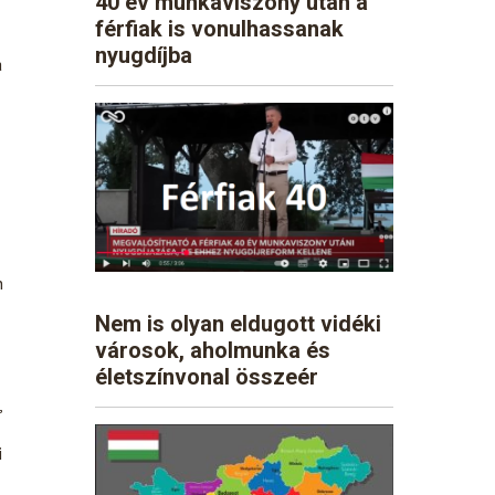
40 év munkaviszony után a
férfiak is vonulhassanak
nyugdíjba
a
n
Nem is olyan eldugott vidéki
városok, aholmunka és
életszínvonal összeér
,
i