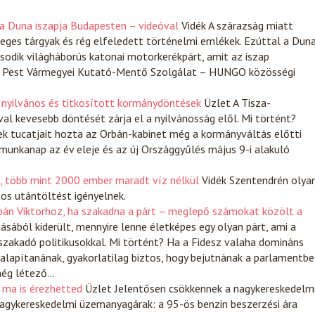
a Duna iszapja Budapesten – videóval
Vidék
A szárazság miatt
eges tárgyak és rég elfeledett történelmi emlékek. Ezúttal a Dun
ásodik világháborús katonai motorkerékpárt, amit az iszap
a Pest Vármegyei Kutató-Mentő Szolgálat – HUNGO közösségi
 nyilvános és titkosított kormánydöntések
Üzlet
A Tisza-
al kevesebb döntését zárja el a nyilvánosság elől. Mi történt?
ek tucatjait hozta az Orbán-kabinet még a kormányváltás előtti
 munkanap az év eleje és az új Országgyűlés május 9-i alakuló
t, több mint 2000 ember maradt víz nélkül
Vidék
Szentendrén olya
tos utántöltést igényelnek.
bán Viktorhoz, ha szakadna a párt – meglepő számokat közölt a
ából kiderült, mennyire lenne életképes egy olyan párt, ami a
kiszakadó politikusokkal. Mi történt? Ha a Fidesz valaha domináns
t alapítanának, gyakorlatilag biztos, hogy bejutnának a parlamentbe
még létező…
 ma is érezhetted
Üzlet
Jelentősen csökkennek a nagykereskedelm
nagykereskedelmi üzemanyagárak: a 95-ös benzin beszerzési ára