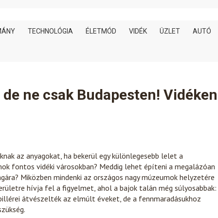
MÁNY
TECHNOLÓGIA
ÉLETMÓD
VIDÉK
ÜZLET
AUTÓ
 de ne csak Budapesten! Vidéken
knak az anyagokat, ha bekerül egy különlegesebb lelet a
k fontos vidéki városokban? Meddig lehet építeni a megalázóan
ágára? Miközben mindenki az országos nagy múzeumok helyzetére
rületre hívja fel a figyelmet, ahol a bajok talán még súlyosabbak:
ópillérei átvészelték az elmúlt éveket, de a fennmaradásukhoz
szükség.