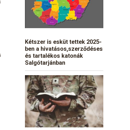
i
Kétszer is esküt tettek 2025-
ben a hivatásos,szerződéses
és tartalékos katonák
i
Salgótarjánban