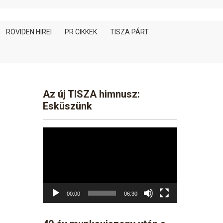
RÖVIDEN HIREI
PR CIKKEK
TISZA PÁRT
Az új TISZA himnusz:
Esküszünk
Video
Player
00:00
06:30