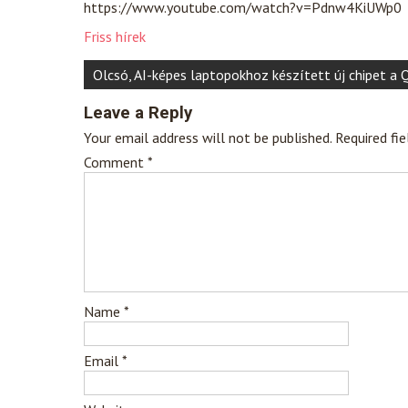
https://www.youtube.com/watch?v=Pdnw4KiUWp0
Friss hírek
Post
Olcsó, AI-képes laptopokhoz készített új chipet 
navigation
Leave a Reply
Your email address will not be published.
Required fi
Comment
*
Name
*
Email
*