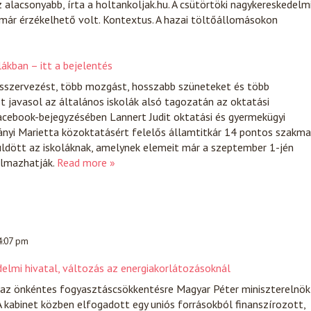
sz alacsonyabb, írta a holtankoljak.hu. A csütörtöki nagykereskedelm
már érzékelhető volt. Kontextus. A hazai töltőállomásokon
ákban – itt a bejelentés
szervezést, több mozgást, hosszabb szüneteket és több
 javasol az általános iskolák alsó tagozatán az oktatási
acebook-bejegyzésében Lannert Judit oktatási és gyermekügyi
ányi Marietta közoktatásért felelős államtitkár 14 pontos szakma
ldött az iskoláknak, amelynek elemeit már a szeptember 1-jén
almazhatják.
Read more »
 4:07 pm
elmi hivatal, változás az energiakorlátozásoknál
 az önkéntes fogyasztáscsökkentésre Magyar Péter miniszterelnök
 A kabinet közben elfogadott egy uniós forrásokból finanszírozott,