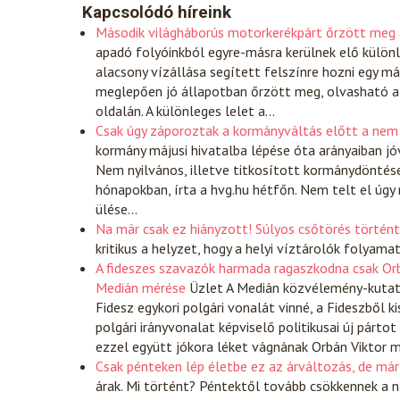
Kapcsolódó híreink
Második világháborús motorkerékpárt őrzött meg 
apadó folyóinkból egyre-másra kerülnek elő különl
alacsony vízállása segített felszínre hozni egy m
meglepően jó állapotban őrzött meg, olvasható 
oldalán. A különleges lelet a…
Csak úgy záporoztak a kormányváltás előtt a nem
kormány májusi hivatalba lépése óta arányaiban jóv
Nem nyilvános, illetve titkosított kormánydöntés
hónapokban, írta a hvg.hu hétfőn. Nem telt el úgy
ülése…
Na már csak ez hiányzott! Súlyos csőtörés történ
kritikus a helyzet, hogy a helyi víztárolók folyama
A fideszes szavazók harmada ragaszkodna csak Or
Medián mérése
Üzlet
A Medián közvélemény-kutatás
Fidesz egykori polgári vonalát vinné, a Fideszből 
polgári irányvonalat képviselő politikusai új párto
ezzel együtt jókora léket vágnának Orbán Viktor 
Csak pénteken lép életbe ez az árváltozás, de már
árak. Mi történt? Péntektől tovább csökkennek a 