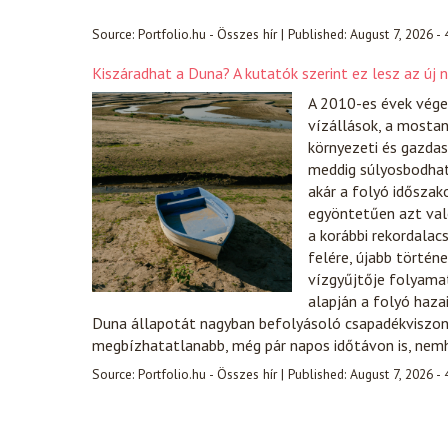
Source:
Portfolio.hu - Összes hír
|
Published:
August 7, 2026 -
Kiszáradhat a Duna? A kutatók szerint ez lesz az új 
A 2010-es évek vége
vízállások, a mostan
környezeti és gazdas
meddig súlyosbodhat 
akár a folyó időszak
egyöntetűen azt való
a korábbi rekordalac
felére, újabb történ
vízgyűjtője folyamat
alapján a folyó haza
Duna állapotát nagyban befolyásoló csapadékviszony
megbízhatatlanabb, még pár napos időtávon is, nemh
Source:
Portfolio.hu - Összes hír
|
Published:
August 7, 2026 -