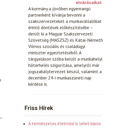
elvárásaikat
A kormány a jövőben egyenrangú
partnerként kívánja bevonni a
szakszervezeteket a munkavállalókat
érintő döntések előkészítésébe –
derült ki a Magyar Szakszervezeti
Szövetség (MASZSZ) és Kátai-Németh
Vilmos szociális és családügyi
miniszter egyeztetéséből. A
tárgyaláson szóba került a munkahelyi
hőterhelés szigorítása, amelyről már
jogszabálytervezet készül, valamint a
december 24-i munkaszüneti nap
k
kérdése is.
Friss Hírek
on
A természetes életmód is lehet káros