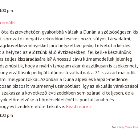
 4:00 pm
normális
 óta észrevehetően gyakoribbá váltak a Dunán a szélsőségesen kis
i, sorozatos negatív rekorddöntéseket hozó, súlyos társadalmi,
ági következményekkel járó helyzetben pedig felvetül a kérdés:
a helyzet az előttünk álló évtizedekben, fel kell-e készülnünk
os teljes kiszáradására is? A hosszú távú klímamodellek jelenleg
színűsítik, hogy a nyári vízhozam akár drasztikusan is csökkenhet,
sony vízállások pedig általánossá válhatnak a 21. század második
elmi mélypontokkal. Azonban a Duna alpesi és kárpát-medencei
osan biztosít valamennyi utánpótlást, így az aktuális várakozáso
i szakasza a következő évtizedekben sem szárad ki teljesen, de a
ok előrejelzése a hőmérsékleténél is pontatlanabb és
ogy évtizedekre előre tekintve.
Read more »
 4:00 pm
Powered by
Theme Mas