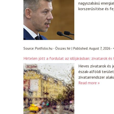
nagyszabású energiaf
korszerűsítése és fe
Source:
Portfolio.hu - Összes hír
|
Published:
August 7, 2026 -
Hirtelen jött a fordulat az időjárásban: zivatarok 
Heves zivatarok és j
észak-alföldi terüle
zivatarrendszer alak
Read more »