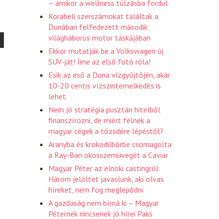
– amikor a wellness túlzásba fordul
Korabeli szerszámokat találtak a
Dunában felfedezett második
világháborús motor táskájában
Ekkor mutatják be a Volkswagen új
SUV-ját! Íme az első fotó róla!
Esik az eső a Duna vízgyűjtőjén, akár
10-20 centis vízszintemelkedés is
lehet
Nem jó stratégia pusztán hitelből
finanszírozni, de miért félnek a
magyar cégek a tőzsdére lépéstől?
Aranyba és krokodilbőrbe csomagolta
a Ray-Ban okosszemüvegét a Caviar
Magyar Péter az elnöki castingról:
Három jelöltet javaslunk, aki olvas
híreket, nem fog meglepődni
A gazdaság nem bírná ki – Magyar
Péternek nincsenek jó hírei Paks