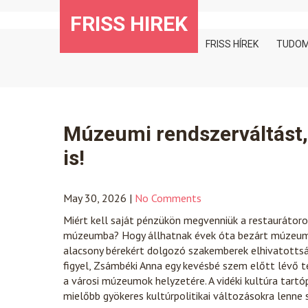
Skip
FRISS HIREK
to
content
FRISS HÍREK
TUDO
Múzeumi rendszerváltást,
is!
May 30, 2026
|
No Comments
Miért kell saját pénzükön megvenniük a restaurátoro
múzeumba? Hogy állhatnak évek óta bezárt múzeumo
alacsony bérekért dolgozó szakemberek elhivatotts
figyel, Zsámbéki Anna egy kevésbé szem előtt lévő te
a városi múzeumok helyzetére. A vidéki kultúra tart
mielőbb gyökeres kultúrpolitikai változásokra lenne 