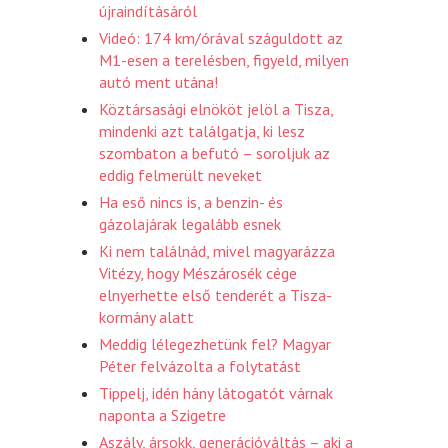
újraindításáról
Videó: 174 km/órával száguldott az
M1-esen a terelésben, figyeld, milyen
autó ment utána!
Köztársasági elnököt jelöl a Tisza,
mindenki azt találgatja, ki lesz
szombaton a befutó – soroljuk az
eddig felmerült neveket
Ha eső nincs is, a benzin- és
gázolajárak legalább esnek
Ki nem találnád, mivel magyarázza
Vitézy, hogy Mészárosék cége
elnyerhette első tenderét a Tisza-
kormány alatt
Meddig lélegezhetünk fel? Magyar
Péter felvázolta a folytatást
Tippelj, idén hány látogatót várnak
naponta a Szigetre
Aszály, ársokk, generációváltás – aki a