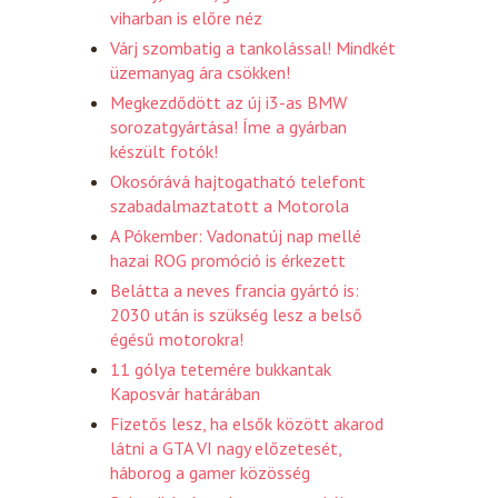
viharban is előre néz
Várj szombatig a tankolással! Mindkét
üzemanyag ára csökken!
Megkezdődött az új i3-as BMW
sorozatgyártása! Íme a gyárban
készült fotók!
Okosórává hajtogatható telefont
szabadalmaztatott a Motorola
A Pókember: Vadonatúj nap mellé
hazai ROG promóció is érkezett
Belátta a neves francia gyártó is:
2030 után is szükség lesz a belső
égésű motorokra!
11 gólya tetemére bukkantak
Kaposvár határában
Fizetős lesz, ha elsők között akarod
látni a GTA VI nagy előzetesét,
háborog a gamer közösség