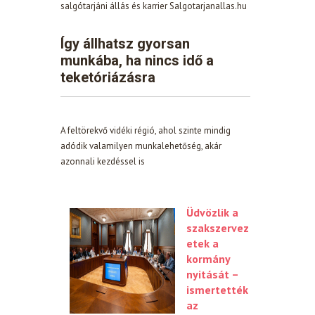
salgótarjáni állás és karrier Salgotarjanallas.hu
Így állhatsz gyorsan
munkába, ha nincs idő a
teketóriázásra
A feltörekvő vidéki régió, ahol szinte mindig
adódik valamilyen munkalehetőség, akár
azonnali kezdéssel is
Üdvözlik a
szakszervez
etek a
kormány
nyitását –
ismertették
az