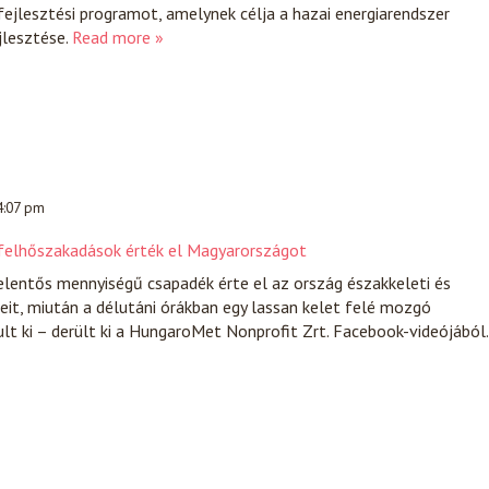
ejlesztési programot, amelynek célja a hazai energiarendszer
jlesztése.
Read more »
 4:07 pm
és felhőszakadások érték el Magyarországot
elentős mennyiségű csapadék érte el az ország északkeleti és
teit, miután a délutáni órákban egy lassan kelet felé mozgó
ult ki – derült ki a HungaroMet Nonprofit Zrt. Facebook-videójából.