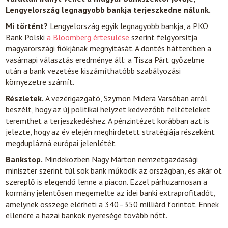
Lengyelország legnagyobb bankja terjeszkedne nálunk.
Mi történt?
Lengyelország egyik legnagyobb bankja, a PKO
Bank Polski
a Bloomberg értesülése
szerint felgyorsítja
magyarországi fiókjának megnyitását. A döntés hátterében a
vasárnapi választás eredménye áll: a Tisza Párt győzelme
után a bank vezetése kiszámíthatóbb szabályozási
környezetre számít.
Részletek.
A vezérigazgató, Szymon Midera Varsóban arról
beszélt, hogy az új politikai helyzet kedvezőbb feltételeket
teremthet a terjeszkedéshez. A pénzintézet korábban azt is
jelezte, hogy az év elején meghirdetett stratégiája részeként
megduplázná európai jelenlétét.
Bankstop.
Mindeközben Nagy Márton nemzetgazdasági
miniszter szerint túl sok bank működik az országban, és akár öt
szereplő is elegendő lenne a piacon. Ezzel párhuzamosan a
kormány jelentősen megemelte az idei banki extraprofitadót,
amelynek összege elérheti a 340–350 milliárd forintot. Ennek
ellenére a hazai bankok nyeresége tovább nőtt.