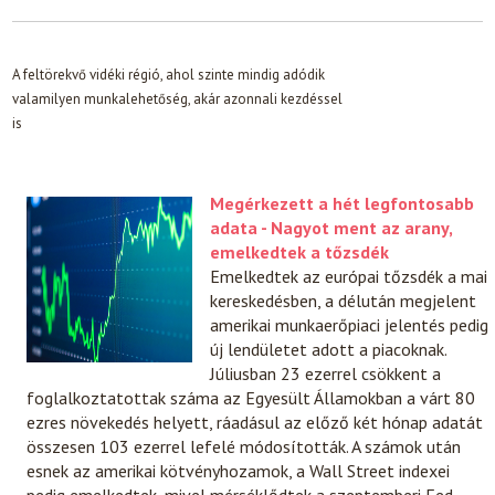
A feltörekvő vidéki régió, ahol szinte mindig adódik
valamilyen munkalehetőség, akár azonnali kezdéssel
is
Megérkezett a hét legfontosabb
adata - Nagyot ment az arany,
emelkedtek a tőzsdék
Emelkedtek az európai tőzsdék a mai
kereskedésben, a délután megjelent
amerikai munkaerőpiaci jelentés pedig
új lendületet adott a piacoknak.
Júliusban 23 ezerrel csökkent a
foglalkoztatottak száma az Egyesült Államokban a várt 80
ezres növekedés helyett, ráadásul az előző két hónap adatát
összesen 103 ezerrel lefelé módosították. A számok után
esnek az amerikai kötvényhozamok, a Wall Street indexei
pedig emelkedtek, mivel mérséklődtek a szeptemberi Fed-