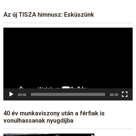
Az új TISZA himnusz: Esküszünk
Video
Player
00:00
06:30
40 év munkaviszony után a férfiak is
vonulhassanak nyugdíjba