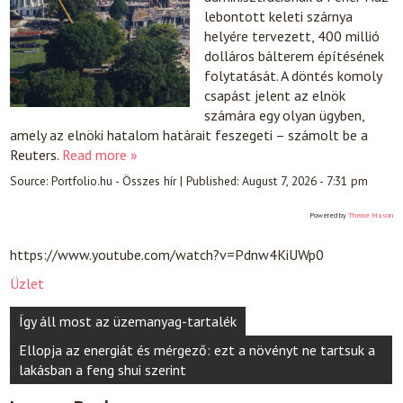
lebontott keleti szárnya
helyére tervezett, 400 millió
dolláros bálterem építésének
folytatását. A döntés komoly
csapást jelent az elnök
számára egy olyan ügyben,
amely az elnöki hatalom határait feszegeti – számolt be a
Reuters.
Read more »
Source:
Portfolio.hu - Összes hír
|
Published:
August 7, 2026 - 7:31 pm
Powered by
Theme Mason
https://www.youtube.com/watch?v=Pdnw4KiUWp0
Üzlet
Post
Így áll most az üzemanyag-tartalék
navigation
Ellopja az energiát és mérgező: ezt a növényt ne tartsuk a
lakásban a feng shui szerint