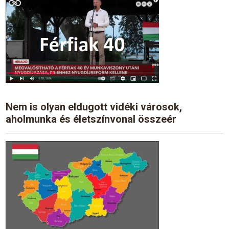
Nem is olyan eldugott vidéki városok,
aholmunka és életszínvonal összeér