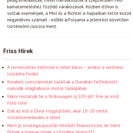
kamatemeléshez fűződő várakozások. Közben itthon is
voltak események, a Mol és a Richter is hajnalban tette közzé
negyedéves számait - előbbi árfolyama a jelentést követően
történelmi csúcsra ment.
Friss Hírek
A természetes életmód is lehet káros – amikor a wellness
túlzásba fordul
Korabeli szerszámokat találtak a Dunában felfedezett
második világháborús motor táskájában
Ekkor mutatják be a Volkswagen új SUV-ját! Íme az első
fotó róla!
Esik az eső a Duna vízgyűjtőjén, akár 10-20 centis
vízszintemelkedés is lehet
Nem jó stratégia pusztán hitelből finanszírozni, de miért
félnek a magyar cégek a tőzsdére lépéstől?