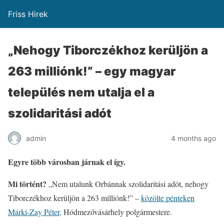
Friss Hirek
„Nehogy Tiborczékhoz kerüljön a
263 milliónk!” – egy magyar
település nem utalja el a
szolidaritási adót
admin
4 months ago
Egyre több városban járnak el így.
Mi történt?
„Nem utalunk Orbánnak szolidaritási adót, nehogy
Tiborczékhoz kerüljön a 263 milliónk!” –
közölte pénteken
Márki-Zay Péter,
Hódmezővásárhely polgármestere.