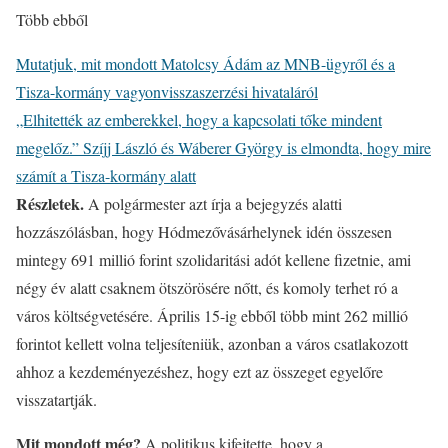
Több ebből
Mutatjuk, mit mondott Matolcsy Ádám az MNB-ügyről és a
Tisza-kormány vagyonvisszaszerzési hivataláról
„Elhitették az emberekkel, hogy a kapcsolati tőke mindent
megelőz.” Szíjj László és Wáberer György is elmondta, hogy mire
számít a Tisza-kormány alatt
Részletek.
A polgármester azt írja a bejegyzés alatti
hozzászólásban, hogy Hódmezővásárhelynek idén összesen
mintegy 691 millió forint szolidaritási adót kellene fizetnie, ami
négy év alatt csaknem ötszörösére nőtt, és komoly terhet ró a
város költségvetésére. Április 15-ig ebből több mint 262 millió
forintot kellett volna teljesíteniük, azonban a város csatlakozott
ahhoz a kezdeményezéshez, hogy ezt az összeget egyelőre
visszatartják.
Mit mondott még?
A politikus kifejtette, hogy a