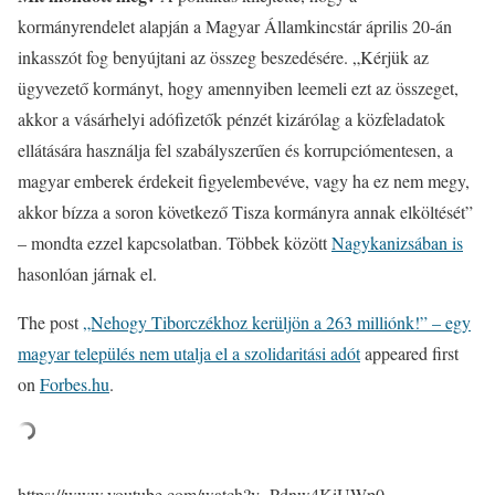
kormányrendelet alapján a Magyar Államkincstár április 20-án
inkasszót fog benyújtani az összeg beszedésére. „Kérjük az
ügyvezető kormányt, hogy amennyiben leemeli ezt az összeget,
akkor a vásárhelyi adófizetők pénzét kizárólag a közfeladatok
ellátására használja fel szabályszerűen és korrupciómentesen, a
magyar emberek érdekeit figyelembevéve, vagy ha ez nem megy,
akkor bízza a soron következő Tisza kormányra annak elköltését”
– mondta ezzel kapcsolatban. Többek között
Nagykanizsában is
hasonlóan járnak el.
The post
„Nehogy Tiborczékhoz kerüljön a 263 milliónk!” – egy
magyar település nem utalja el a szolidaritási adót
appeared first
on
Forbes.hu
.
https://www.youtube.com/watch?v=Pdnw4KiUWp0