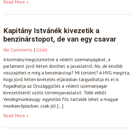
Read More »
Kapitány Istvánék kivezetik a
benzinárstopot, de van egy csavar
No Comments
|
Üzlet
A kormány megszüntetné a védett üzemanyagárat, a
parlament jövő héten dönthet a javaslatról. No, de később
visszajöhet-e még a benzinárstop? Mi történt? A HVG megírta,
hogy jövő héten kivételes eljárásban tárgyalhatja és el is
fogadhatja az Országgyűlés a védett üzemanyagár
kivezetéséről szóló törvényjavaslatot. Több ebből
Vendégmunkásügy: egymillió fős tartalék lehet a magyar
munkaerőpiacban, csak jól […]
Read More »