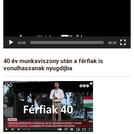
00:00
06:30
40 év munkaviszony után a férfiak is
vonulhassanak nyugdíjba