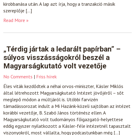
kirobbanása után. A lap azt írja, hogy a tranzakció másik
szereplője […]
Read More »
„Térdig jártak a ledarált papírban” –
súlyos visszásságokról beszél a
Magyarságkutató volt vezetője
No Comments
|
Friss hírek
Éles viták kezdődtek a néhai orvos-miniszter, Kásler Miklós
által létrehozott Magyarságkutató Intézet jövőjéről – sőt
meglepő módon a múltjáról is. Utóbbi farvizén
támadássorozat indult a Mi Hazánk-közeli sajtóban az intézet
korábbi vezetője, B. Szabó János történész ellen. A
Magyarságkutató volt tudományos főigazgató-helyettese
eddig egyszer nyilatkozott a Kásler-féle intézetnél tapasztalt
viszonyokról, most vállalta, hogy podcastunkban még […]