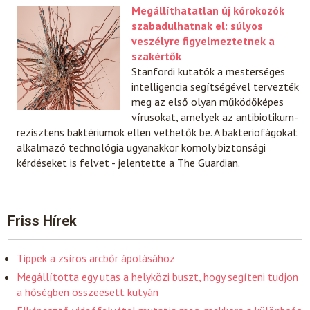
Megállíthatatlan új kórokozók
szabadulhatnak el: súlyos
veszélyre figyelmeztetnek a
szakértők
Stanfordi kutatók a mesterséges
intelligencia segítségével tervezték
meg az első olyan működőképes
vírusokat, amelyek az antibiotikum-
rezisztens baktériumok ellen vethetők be. A bakteriofágokat
alkalmazó technológia ugyanakkor komoly biztonsági
kérdéseket is felvet - jelentette a The Guardian.
Friss Hírek
Tippek a zsíros arcbőr ápolásához
Megállította egy utas a helyközi buszt, hogy segíteni tudjon
a hőségben összeesett kutyán