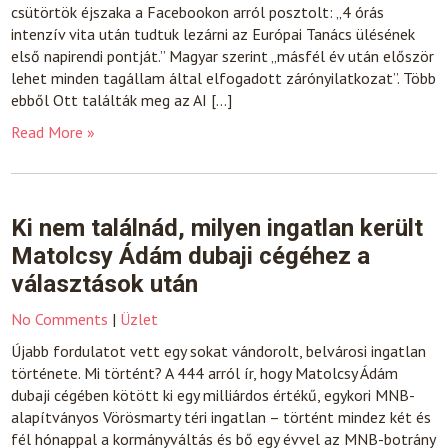
csütörtök éjszaka a Facebookon arról posztolt: „4 órás
intenzív vita után tudtuk lezárni az Európai Tanács ülésének
első napirendi pontját.” Magyar szerint „másfél év után először
lehet minden tagállam által elfogadott zárónyilatkozat”. Több
ebből Ott találták meg az AI […]
Read More »
Ki nem találnád, milyen ingatlan került
Matolcsy Ádám dubaji cégéhez a
választások után
No Comments
|
Üzlet
Újabb fordulatot vett egy sokat vándorolt, belvárosi ingatlan
története. Mi történt? A 444 arról ír, hogy Matolcsy Ádám
dubaji cégében kötött ki egy milliárdos értékű, egykori MNB-
alapítványos Vörösmarty téri ingatlan – történt mindez két és
fél hónappal a kormányváltás és bő egy évvel az MNB-botrány