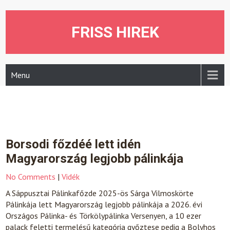
Skip
to
content
FRISS HIREK
Menu
Borsodi főzdéé lett idén
Magyarország legjobb pálinkája
No Comments
|
Vidék
A Sáppusztai Pálinkafőzde 2025-ös Sárga Vilmoskörte
Pálinkája lett Magyarország legjobb pálinkája a 2026. évi
Országos Pálinka- és Törkölypálinka Versenyen, a 10 ezer
palack feletti termelésű kategória győztese pedig a Bolyhos