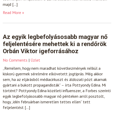
majd […]
Read More »
Az egyik legbefolyásosabb magyar nő
feljelentésére mehettek ki a rendőrök
Orbán Viktor igeforrásához
No Comments
|
Üzlet
„Remélem, hogy nem maradhat következmények nélkül a
kiskorú gyermek sérelmére elkövetett jogtiprás. Még akkor
sem, ha az eljárásból médiacirkuszt és áldozati pózt akarnak
gyártani a bukott propagandisták” – írta Pottyondy Edina. Mi
történt? Pottyondy Edina közéleti influenszer, a Forbes szerinti
egyik legbefolyásosabb magyar nő pénteken arról posztolt,
hogy „idén februárban ismeretlen tettes ellen” tett
feljelentést […]