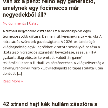
Van az a pénz: felnő egy generáció,
amelynek egy focimeccs már
negyedekből áll?
No Comments
|
Üzlet
A futball negyedekre osztása? Ez a labdarúgó-vb egyik
legmegosztóbb újítása. De mennyit keresnek rajta – és kik? A
hidratációs szünetek gazdaságtana. A 2026-os labdarúgó-
világbajnokság egyik legtöbbet vitatott szabályváltozása a
„kötelező hidratációs szünetek” bevezetése, ezzel a FIFA
gyakorlatilag először teremtett valódi „in-game”
reklámfelületet a futball-vb történetében. A világszövetség a
tavalyi, rendkívül forró klubvilágbajnokság tapasztalatai után
döntött […]
Read More »
42 strand hajt kék hullám zászlóra a