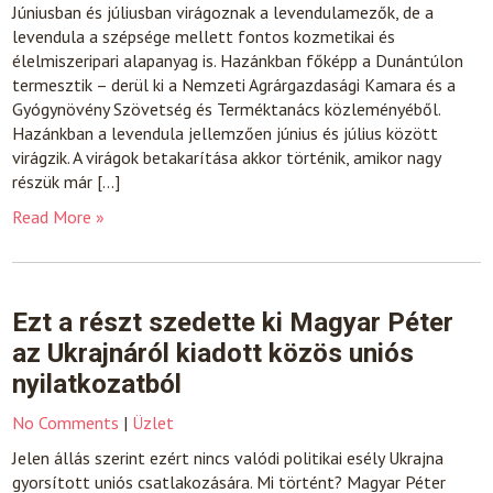
Júniusban és júliusban virágoznak a levendulamezők, de a
levendula a szépsége mellett fontos kozmetikai és
élelmiszeripari alapanyag is. Hazánkban főképp a Dunántúlon
termesztik – derül ki a Nemzeti Agrárgazdasági Kamara és a
Gyógynövény Szövetség és Terméktanács közleményéből.
Hazánkban a levendula jellemzően június és július között
virágzik. A virágok betakarítása akkor történik, amikor nagy
részük már […]
Read More »
Ezt a részt szedette ki Magyar Péter
az Ukrajnáról kiadott közös uniós
nyilatkozatból
No Comments
|
Üzlet
Jelen állás szerint ezért nincs valódi politikai esély Ukrajna
gyorsított uniós csatlakozására. Mi történt? Magyar Péter