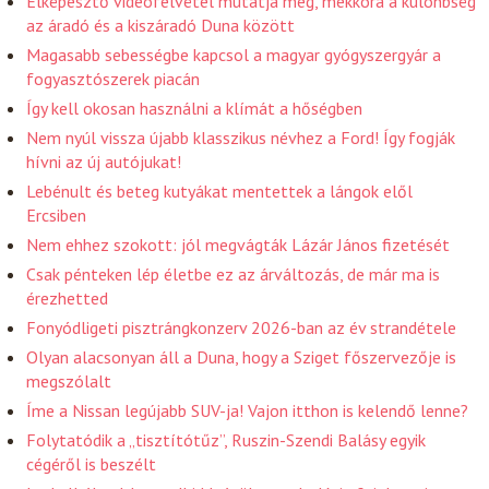
Elképesztő videófelvétel mutatja meg, mekkora a különbség
az áradó és a kiszáradó Duna között
Magasabb sebességbe kapcsol a magyar gyógyszergyár a
fogyasztószerek piacán
Így kell okosan használni a klímát a hőségben
Nem nyúl vissza újabb klasszikus névhez a Ford! Így fogják
hívni az új autójukat!
Lebénult és beteg kutyákat mentettek a lángok elől
Ercsiben
Nem ehhez szokott: jól megvágták Lázár János fizetését
Csak pénteken lép életbe ez az árváltozás, de már ma is
érezhetted
Fonyódligeti pisztrángkonzerv 2026-ban az év strandétele
Olyan alacsonyan áll a Duna, hogy a Sziget főszervezője is
megszólalt
Íme a Nissan legújabb SUV-ja! Vajon itthon is kelendő lenne?
Folytatódik a „tisztítótűz”, Ruszin-Szendi Balásy egyik
cégéről is beszélt