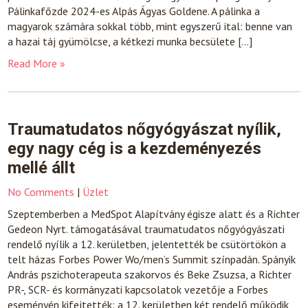
Pálinkafőzde 2024-es Alpás Ágyas Goldene. A pálinka a
magyarok számára sokkal több, mint egyszerű ital: benne van
a hazai táj gyümölcse, a kétkezi munka becsülete […]
Read More »
Traumatudatos nőgyógyászat nyílik,
egy nagy cég is a kezdeményezés
mellé állt
No Comments
|
Üzlet
Szeptemberben a MedSpot Alapítvány égisze alatt és a Richter
Gedeon Nyrt. támogatásával traumatudatos nőgyógyászati
rendelő nyílik a 12. kerületben, jelentették be csütörtökön a
telt házas Forbes Power Wo/men’s Summit színpadán. Spányik
András pszichoterapeuta szakorvos és Beke Zsuzsa, a Richter
PR-, SCR- és kormányzati kapcsolatok vezetője a Forbes
eseményén kifejtették: a 12. kerületben két rendelő működik