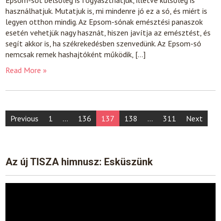
Epsom-sót belsőleg is fogyaszthatjuk, illetve külsőleg is
használhatjuk. Mutatjuk is, mi mindenre jó ez a só, és miért is
legyen otthon mindig. Az Epsom-sónak emésztési panaszok
esetén vehetjük nagy hasznát, hiszen javítja az emésztést, és
segít akkor is, ha székrekedésben szenvedünk. Az Epsom-só
nemcsak remek hashajtóként működik, […]
Read More »
Posts
Previous
1
…
136
137
138
…
311
Next
pagination
Az új TISZA himnusz: Esküszünk
Video
Player