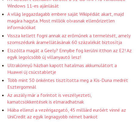
Windows 11-es ajánlását
A világ leggazdagabb embere saját Wikipédiát akart, majd
magára hagyta. Most milliók olvasnak ellenőrizetlen
információkat
Vissza kellett fogni annak az erőműnek a termelését, amely
szomszédunk áramellátásának 60 százalékát biztosítja
Elszólta magát a Geely? Ennyibe fog kerülni itthon az E2! Az
egyik legolcsóbb új villanyautó lesz!
Ultrakönnyű házban kapott hatalmas akkumulátort a
Huawei új csúcstabletje
Több mint 50 önkéntes tisztította meg a Kis-Duna medrét
Esztergomnál
Az aszály már a forintot is veszélyezteti,
kamatcsökkentések is elmaradhatnak
Hiába ellenzi a vezérigazgató, 45 milliárd euróért vinné az
UniCredit az egyik legnagyobb német bankot