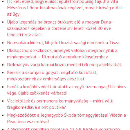
Itt kell élned, hogy elhidd: épületrombolásig fajult a vita
Mészáros Lőrinc bizalmasának cégével, most bíróság előtt
az ügy
Újabb legendás hajóroncs bukkant elő a magyar Duna-
szakaszon? Képeken a történelmi lelet: közel 80 éve
lehetett víz alatt
Nemsokára kiderül, kit jelöl köztársasági elnöknek a Tisza
Okosotthon: Eszközök, amelyek valóban megkönnyítik a
mindennapokat – Útmutató a modern kényelemhez
Dolmányos varjú karmai közül mentették meg a bébividrát
Keresik a szomjazó gólyát megitató közutast,
megköszönnék az emberséges gesztust
Ismét a korábbi védett ár alatt az egyik üzemanyag! Itt nincs
vége, újabb csökkenés várható!
Viccjelöltek és permanens kormányválság – miért vált
tragikomédiává a brit politika?
Megkezdődött a legnagyobb Škoda tömeggyártása! Videón a
Peaq összeszerelése!
A Microsoft csendben törölte a 32 GB RAM-ra vonatkozó