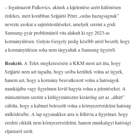
– fogalmazott Palkovics, akinek a kijelentése azért különösen
érdekes, mert korábban Szijjártó Péter „ordas hazugságnak”
nevezte azokat a sajtóértesüléseket, amelyek szerint a gödi
Samsung-gyár problémáiról vita alakult ki egy 2023-as
kormányülésen. Gulyás Gergely pedig később arról beszélt, hogy
a kormányülésen soha nem tárgyaltak a Samsung ügyéről.
Reakció.
A Telex megkeresésére a KKM most azt írta, hogy
Szijjártó nem azt tagadta, hogy szóba kerültek volna az ügyek,
hanem azt, hogy a kormány beavatkozott volna a hatóságok
munkájába vagy figyelmen kívül hagyta volna a jelentéseket. A
minisztérium szerint a külügyminiszter kizárólag azt az „álhírt”
cáfolta, hogy a kabinet beleszólt volna a környezetvédelmi hatóság
működésébe. A lap ugyanakkor arra is felhívta a figyelmet, hogy
eredeti cikkük nem környezetvédelmi, hanem munkaügyi hatósági
eljárásról szólt.