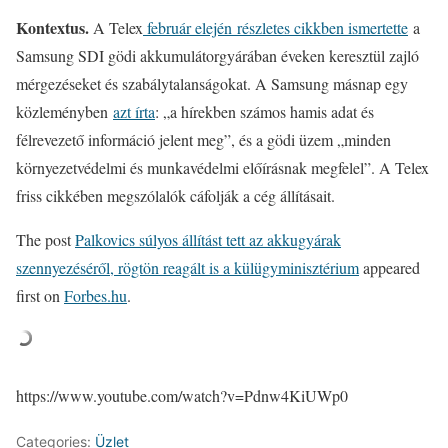
Kontextus.
A Telex
február elején részletes cikkben ismertette
a
Samsung SDI gödi akkumulátorgyárában éveken keresztül zajló
mérgezéseket és szabálytalanságokat. A Samsung másnap egy
közleményben
azt írta
: „a hírekben számos hamis adat és
félrevezető információ jelent meg”, és a gödi üzem „minden
környezetvédelmi és munkavédelmi előírásnak megfelel”. A Telex
friss cikkében megszólalók cáfolják a cég állításait.
The post
Palkovics súlyos állítást tett az akkugyárak
szennyezéséről, rögtön reagált is a külügyminisztérium
appeared
first on
Forbes.hu
.
https://www.youtube.com/watch?v=Pdnw4KiUWp0
Categories:
Üzlet