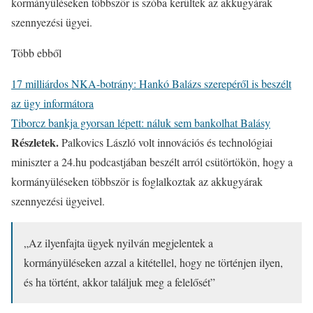
kormányüléseken többször is szóba kerültek az akkugyárak
szennyezési ügyei.
Több ebből
17 milliárdos NKA-botrány: Hankó Balázs szerepéről is beszélt
az ügy informátora
Tiborcz bankja gyorsan lépett: náluk sem bankolhat Balásy
Részletek.
Palkovics László volt innovációs és technológiai
miniszter a 24.hu podcastjában beszélt arról csütörtökön, hogy a
kormányüléseken többször is foglalkoztak az akkugyárak
szennyezési ügyeivel.
„Az ilyenfajta ügyek nyilván megjelentek a
kormányüléseken azzal a kitétellel, hogy ne történjen ilyen,
és ha történt, akkor találjuk meg a felelősét”