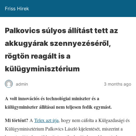
Friss Hirek
Palkovics súlyos állítást tett az
akkugyárak szennyezéséről,
rögtön reagált is a
külügyminisztérium
admin
3 months ago
A volt innovációs és technológiai miniszter és a
külügyminiszter állításai nem teljesen fedik egymást.
Mi történt?
A
Telex azt írja
, hogy nem cáfolta a Külgazdasági és
Külügyminisztérium Palkovics László kijelentését, miszerint a