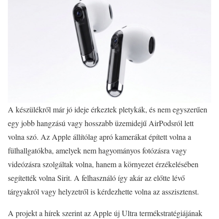
A készülékről már jó ideje érkeztek pletykák, és nem egyszerűen
egy jobb hangzású vagy hosszabb üzemidejű AirPodsról lett
volna szó. Az Apple állítólag apró kamerákat épített volna a
fülhallgatókba, amelyek nem hagyományos fotózásra vagy
videózásra szolgáltak volna, hanem a környezet érzékelésében
segítették volna Sirit. A felhasználó így akár az előtte lévő
tárgyakról vagy helyzetről is kérdezhette volna az asszisztenst.
A projekt a hírek szerint az Apple új Ultra termékstratégiájának