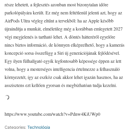
része lehetett, a fejlesztés azonban most bizonytalan időre
parkolópályára került. Ez még nem feltétlenül jelenti azt, hogy az
AirPods Ultra végleg eltűnt a tervekből: ha az Apple később
újraindítja a munkát, elméletileg még a korábban emlegetett 2027
végi megjelenés is tartható lehet. A döntés hátteréről egyelőre
nincs biztos információ, de könnyen elképzelhető, hogy a kamerás
koncepció sorsa összefügg a Siri új generációjának fejlődésével.
Egy ilyen fülhallgató egyik legfontosabb képessége éppen az lett
volna, hogy a mesterséges intelligencia értelmezze a felhasználó
környezetét, így az eszköz csak akkor lehet igazán hasznos, ha az
asszisztens ezt kellően gyorsan és megbízhatóan tudja kezelni.
https://www.youtube.com/watch?v=Pdnw4KiUWp0
Categories:
Technológia