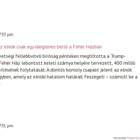
 7:33 pm
z elnök csak egy ideiglenes bérlő a Fehér Házban
etségi fellebbviteli bíróság pénteken megtiltotta a Trump-
Fehér Ház lebontott keleti szárnya helyére tervezett, 400 millió
ítésének folytatását. A döntés komoly csapást jelent az elnök
yben, amely az elnöki hatalom határait feszegeti – számolt be a
»
 7:31 pm
Powered by
Theme Mas