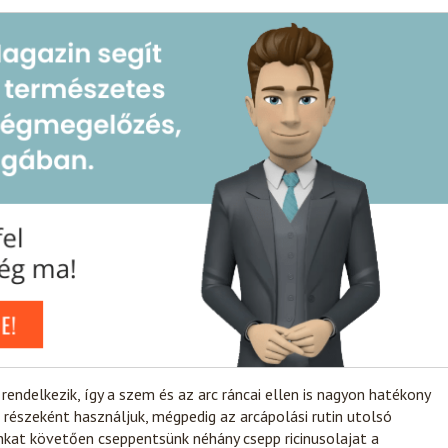
 rendelkezik, így a szem és az arc ráncai ellen is nagyon hatékony
in részeként használjuk, mégpedig az arcápolási rutin utolsó
nkat követően cseppentsünk néhány csepp ricinusolajat a