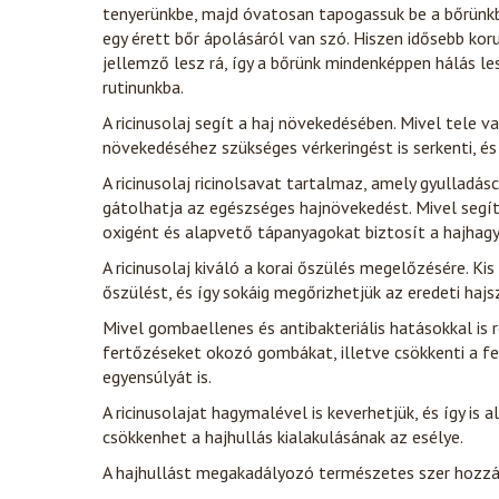
tenyerünkbe, majd óvatosan tapogassuk be a bőrünkbe
egy érett bőr ápolásáról van szó. Hiszen idősebb kor
jellemző lesz rá, így a bőrünk mindenképpen hálás lesz
rutinunkba.
A ricinusolaj segít a haj növekedésében. Mivel tele v
növekedéséhez szükséges vérkeringést is serkenti, és
A ricinusolaj ricinolsavat tartalmaz, amely gyulladásc
gátolhatja az egészséges hajnövekedést. Mivel segít
oxigént és alapvető tápanyagokat biztosít a hajha
A ricinusolaj kiváló a korai őszülés megelőzésére. K
őszülést, és így sokáig megőrizhetjük az eredeti hajs
Mivel gombaellenes és antibakteriális hatásokkal is 
fertőzéseket okozó gombákat, illetve csökkenti a fejb
egyensúlyát is.
A ricinusolajat hagymalével is keverhetjük, és így is
csökkenhet a hajhullás kialakulásának az esélye.
A hajhullást megakadályozó természetes szer hozzá