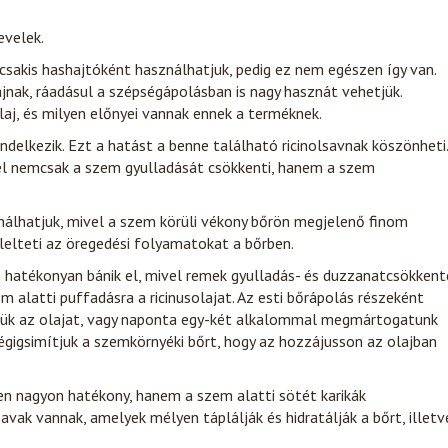
 csakis hashajtóként használhatjuk, pedig ez nem egészen így van.
jnak, ráadásul a szépségápolásban is nagy hasznát vehetjük.
laj, és milyen előnyei vannak ennek a terméknek.
ndelkezik. Ezt a hatást a benne található ricinolsavnak köszönheti.
l nemcsak a szem gyulladását csökkenti, hanem a szem
nálhatjuk, mivel a szem körüli vékony bőrön megjelenő finom
lelteti az öregedési folyamatokat a bőrben.
on hatékonyan bánik el, mivel remek gyulladás- és duzzanatcsökken
m alatti puffadásra a ricinusolajat. Az esti bőrápolás részeként
jük az olajat, vagy naponta egy-két alkalommal megmártogatunk
égigsimítjuk a szemkörnyéki bőrt, hogy az hozzájusson az olajban
n nagyon hatékony, hanem a szem alatti sötét karikák
savak vannak, amelyek mélyen táplálják és hidratálják a bőrt, illetv