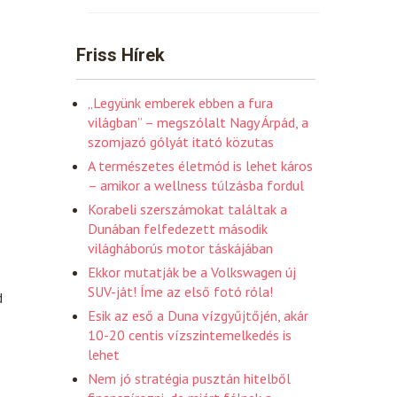
Friss Hírek
„Legyünk emberek ebben a fura
világban” – megszólalt Nagy Árpád, a
szomjazó gólyát itató közutas
A természetes életmód is lehet káros
– amikor a wellness túlzásba fordul
Korabeli szerszámokat találtak a
Dunában felfedezett második
világháborús motor táskájában
Ekkor mutatják be a Volkswagen új
SUV-ját! Íme az első fotó róla!
d
Esik az eső a Duna vízgyűjtőjén, akár
10-20 centis vízszintemelkedés is
lehet
Nem jó stratégia pusztán hitelből