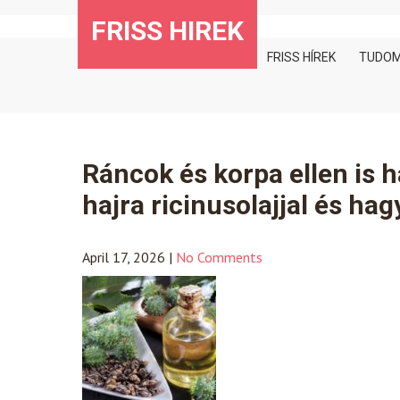
Skip
FRISS HIREK
to
content
FRISS HÍREK
TUDO
Ráncok és korpa ellen is h
hajra ricinusolajjal és ha
April 17, 2026
|
No Comments