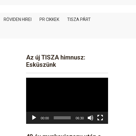
RÖVIDEN HIREI
PR CIKKEK
TISZA PÁRT
Az új TISZA himnusz:
Esküszünk
Video
Player
00:00
06:30