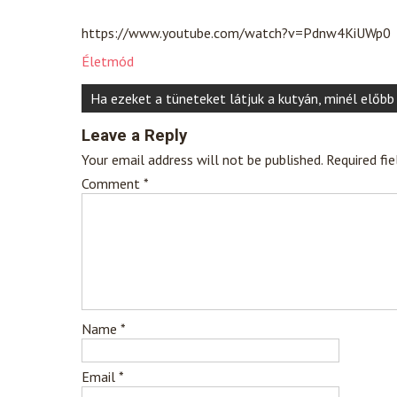
https://www.youtube.com/watch?v=Pdnw4KiUWp0
Életmód
Post
Ha ezeket a tüneteket látjuk a kutyán, minél előbb
navigation
Leave a Reply
Your email address will not be published.
Required fi
Comment
*
Name
*
Email
*