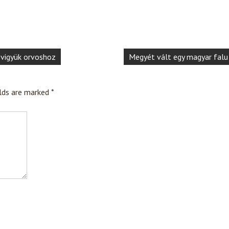
 vigyük orvoshoz
Megyét vált egy magyar falu
elds are marked
*