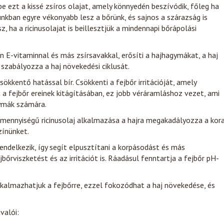
 ezt a kissé zsíros olajat, amely könnyedén beszívódik, főleg ha
unkban egyre vékonyabb lesz a bőrünk, és sajnos a szárazság is
, ha a ricinusolajat is beillesztjük a mindennapi bőrápolási
an E-vitaminnal és más zsírsavakkal, erősíti a hajhagymákat, a haj
 szabályozza a haj növekedési ciklusát.
sökkentő hatással bír. Csökkenti a fejbőr irritációját, amely
 a fejbőr ereinek kitágításában, ez jobb véráramláshoz vezet, ami
gymák számára.
is mennyiségű ricinusolaj alkalmazása a hajra megakadályozza a kora
zínünket.
rendelkezik, így segít elpusztítani a korpásodást és más
őrviszketést és az irritációt is. Ráadásul fenntartja a fejbőr pH-
 alkalmazhatjuk a fejbőrre, ezzel fokozódhat a haj növekedése, és
valói: