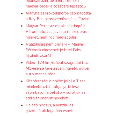
finanszírozni, de miért félnek a
magyar cégek a tőzsdére lépéstől?
Aranyba és krokodilbőrbe csomagolta
a Ray-Ban okosszemüvegét a Caviar
Magyar Péter az elnöki castingról:
Három jelöltet javaslunk, aki olvas
híreket, nem fog meglepődni
A gazdaság nem bírná ki – Magyar
Péternek nincsenek jó hírei Paks
újraindításáról
Videó: 174 km/órával száguldott az
M1-esen a terelésben, figyeld, milyen
autó ment utána!
Köztársasági elnököt jelöl a Tisza,
mindenki azt találgatja, ki lesz
szombaton a befutó – soroljuk az
eddig felmerült neveket
Ha eső nincs is, a benzin- és
gázolajárak legalább esnek
on