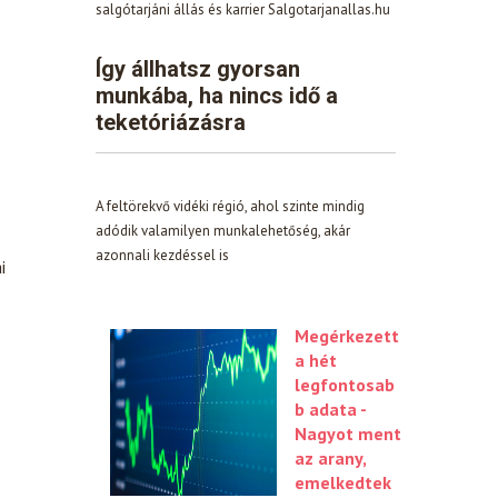
salgótarjáni állás és karrier Salgotarjanallas.hu
Így állhatsz gyorsan
munkába, ha nincs idő a
teketóriázásra
A feltörekvő vidéki régió, ahol szinte mindig
adódik valamilyen munkalehetőség, akár
azonnali kezdéssel is
i
Megérkezett
a hét
legfontosab
b adata -
Nagyot ment
az arany,
emelkedtek