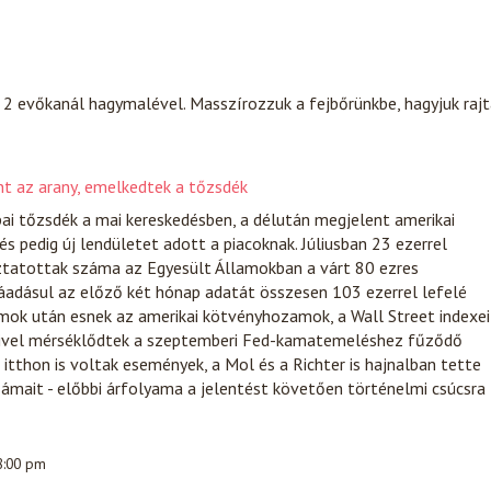
e 2 evőkanál hagymalével. Masszírozzuk a fejbőrünkbe, hagyjuk raj
t az arany, emelkedtek a tőzsdék
ai tőzsdék a mai kereskedésben, a délután megjelent amerikai
és pedig új lendületet adott a piacoknak. Júliusban 23 ezerrel
ztatottak száma az Egyesült Államokban a várt 80 ezres
áadásul az előző két hónap adatát összesen 103 ezerrel lefelé
mok után esnek az amerikai kötvényhozamok, a Wall Street indexei
mivel mérséklődtek a szeptemberi Fed-kamatemeléshez fűződő
itthon is voltak események, a Mol és a Richter is hajnalban tette
ámait - előbbi árfolyama a jelentést követően történelmi csúcsra
 8:00 pm