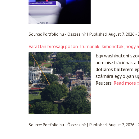
Source:
Portfolio.hu - Összes hír
|
Published:
August 7, 2026 -
Váratlan bírósági pofon Trumpnak: kimondták, hogy a
Egy washingtoni szöv
adminisztrációnak a 
dolláros bálterem ép
számára egy olyan üg
Reuters.
Read more 
Source:
Portfolio.hu - Összes hír
|
Published:
August 7, 2026 -