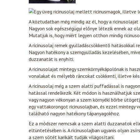
A köztudatban még mindig az él, hogy a ricinusolajat
Nagyon sok egészségügyi előnye létezik ennek az ola
Mutatjuk is, hogy miért legyen otthon mindig ricinuso
A ricinusolaj remek gyulladáscsökkentő hatásokkal re
Nagyon hatékony a szemgyulladás kezelésében, mive
duzzanatát is enyhíti.
A ricinusolajat mintegy szemkörnyékápolónak is hasz
vonalakat és mélyebb ráncokat csökkenti, illetve kés
A ricinusolaj még a szem alatti puffadással is nagy
hatással rendelkezik. Két módon is használhatjuk sze
vagy nagyon vékonyan a szem környéki bőrbe ütöget
egy vattakorongot ricinusolajban, és ezzel mintegy v
található nagyon hatékony tápanyagokhoz.
Ez a módszer nemcsak a szem alatti duzzanatok elle
eltüntetésében is. A ricinusolajban ugyanis olyan zsír
a szem sötét karikáit tudják világosítani.