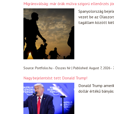
Migránsválság: már órák múlva szigorú ellenőrzés jö
Spanyolország bejel
vezet be az Olaszors
tagállam között kiél
Source:
Portfolio.hu - Összes hír
|
Published:
August 7, 2026 -
Nagy bejelentést tett Donald Trump!
Donald Trump amerik
dollár értékű bányász