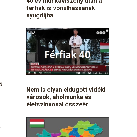
40 év munkaviszony után a
férfiak is vonulhassanak
nyugdíjba
tő
Nem is olyan eldugott vidéki
városok, aholmunka és
életszínvonal összeér
e