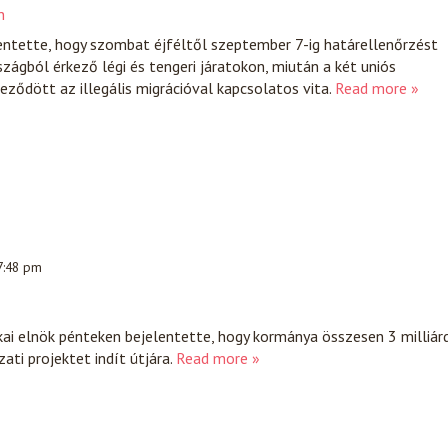
n
entette, hogy szombat éjféltől szeptember 7-ig határellenőrzést
zágból érkező légi és tengeri járatokon, miután a két uniós
eződött az illegális migrációval kapcsolatos vita.
Read more »
 7:48 pm
ai elnök pénteken bejelentette, hogy kormánya összesen 3 milliár
ati projektet indít útjára.
Read more »