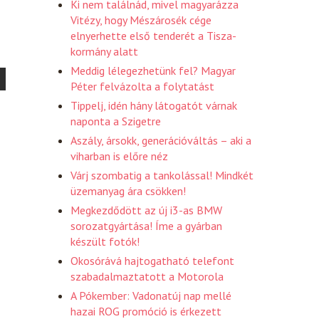
Ki nem találnád, mivel magyarázza
Vitézy, hogy Mészárosék cége
elnyerhette első tenderét a Tisza-
kormány alatt
Meddig lélegezhetünk fel? Magyar
Péter felvázolta a folytatást
Tippelj, idén hány látogatót várnak
naponta a Szigetre
Aszály, ársokk, generációváltás – aki a
viharban is előre néz
Várj szombatig a tankolással! Mindkét
üzemanyag ára csökken!
Megkezdődött az új i3-as BMW
sorozatgyártása! Íme a gyárban
készült fotók!
Okosórává hajtogatható telefont
szabadalmaztatott a Motorola
A Pókember: Vadonatúj nap mellé
hazai ROG promóció is érkezett