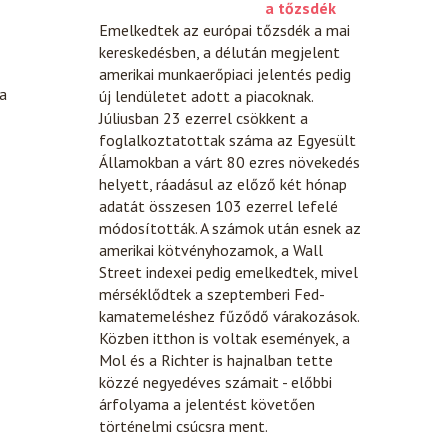
a tőzsdék
Emelkedtek az európai tőzsdék a mai
kereskedésben, a délután megjelent
amerikai munkaerőpiaci jelentés pedig
ta
új lendületet adott a piacoknak.
Júliusban 23 ezerrel csökkent a
foglalkoztatottak száma az Egyesült
Államokban a várt 80 ezres növekedés
helyett, ráadásul az előző két hónap
adatát összesen 103 ezerrel lefelé
módosították. A számok után esnek az
amerikai kötvényhozamok, a Wall
Street indexei pedig emelkedtek, mivel
mérséklődtek a szeptemberi Fed-
kamatemeléshez fűződő várakozások.
Közben itthon is voltak események, a
Mol és a Richter is hajnalban tette
közzé negyedéves számait - előbbi
árfolyama a jelentést követően
történelmi csúcsra ment.