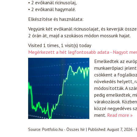
• 2 evőkanál ricinusolaj,
• 2 evőkanál hagymalé.
Elkészítése és használata:
Vegyünk két evőkanál ricinusolajat, és keverjük össz
2 órán át, majd a szokásos módon mossunk hajat.
Visited 1 times, 1 visit(s) today
Megérkezett a hét legfontosabb adata - Nagyot men
Emelkedtek az európ
munkaerőpiaci jelent
csökkent a foglalko
növekedés helyett, r
módosították. A szá
pedig emelkedtek, 
várakozások. Közben 
közzé negyedéves sz
ment.
Read more »
Source:
Portfolio.hu - Összes hír
|
Published:
August 7, 2026 -