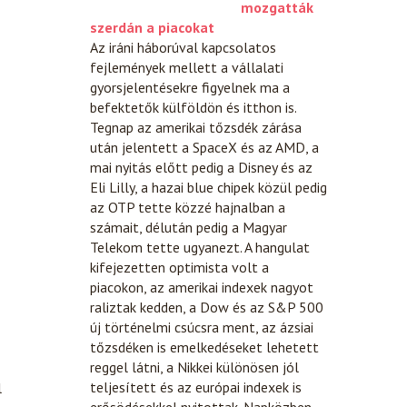
mozgatták
szerdán a piacokat
Az iráni háborúval kapcsolatos
fejlemények mellett a vállalati
gyorsjelentésekre figyelnek ma a
befektetők külföldön és itthon is.
Tegnap az amerikai tőzsdék zárása
után jelentett a SpaceX és az AMD, a
mai nyitás előtt pedig a Disney és az
Eli Lilly, a hazai blue chipek közül pedig
az OTP tette közzé hajnalban a
számait, délután pedig a Magyar
Telekom tette ugyanezt. A hangulat
kifejezetten optimista volt a
piacokon, az amerikai indexek nagyot
raliztak kedden, a Dow és az S&P 500
új történelmi csúcsra ment, az ázsiai
tőzsdéken is emelkedéseket lehetett
reggel látni, a Nikkei különösen jól
teljesített és az európai indexek is
l
erősödésekkel nyitottak. Napközben