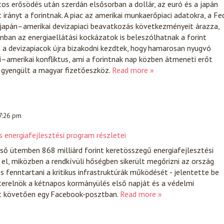
ntos erősödés után szerdán elsősorban a dollár, az euró és a japán
irányt a forintnak. A piac az amerikai munkaerőpiaci adatokra, a Fe
 japán–amerikai devizapiaci beavatkozás következményeit árazza,
an az energiaellátási kockázatok is beleszólhatnak a forint
 a devizapiacok újra bizakodni kezdtek, hogy hamarosan nyugvó
ni–amerikai konfliktus, ami a forintnak nap közben átmeneti erőt
a gyengült a magyar fizetőeszköz.
Read more »
 7:26 pm
 energiafejlesztési program részletei
ső ütemben 868 milliárd forint keretösszegű energiafejlesztési
l, miközben a rendkívüli hőségben sikerült megőrizni az ország
s fenntartani a kritikus infrastruktúrák működését - jelentette be
terelnök a kétnapos kormányülés első napját és a védelmi
t követően egy Facebook-posztban.
Read more »