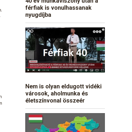
40 év munkaviszony után a
férfiak is vonulhassanak
.
nyugdíjba
4
Nem is olyan eldugott vidéki
városok, aholmunka és
n
életszínvonal összeér
em