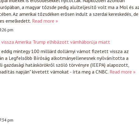
rópai indexek is erősödésekkel nyitottak. Napközben azonban
urópában, a magyar tőzsde pedig alulteljesítő volt ma a Mol és a
ben. Az amerikai tőzsdéken erősen indult a szerdai kereskedés, de
nes emelkedett.
Read more »
 8:26 pm
t vissza Amerika Trump elhibázott vámháborúja miatt
ddig mintegy 100 milliárd dollárnyi vámot fizetett vissza az
án a Legfelsőbb Bíróság alkotmányellenesnek nyilvánította a
i gazdasági hatáskörökről szóló törvényre (IEEPA) alapozott,
badítás napján" kivetett vámokat - írta meg a CNBC.
Read more »
 7:34 pm