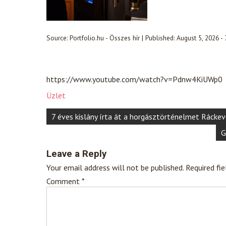
Source:
Portfolio.hu - Összes hír
|
Published:
August 5, 2026 -
https://www.youtube.com/watch?v=Pdnw4KiUWp0
Üzlet
Post
7 éves kislány írta át a horgásztörténelmet Ráckev
navigation
G
Leave a Reply
Your email address will not be published.
Required fi
Comment
*