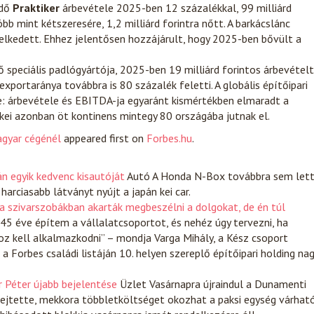
ödő
Praktiker
árbevétele 2025-ben 12 százalékkal, 99 milliárd
b mint kétszeresére, 1,2 milliárd forintra nőtt. A barkácslánc
elkedett. Ehhez jelentősen hozzájárult, hogy 2025-ben bővült a
 speciális padlógyártója, 2025-ben 19 milliárd forintos árbevételt
exportaránya továbbra is 80 százalék feletti. A globális építőipari
te: árbevétele és EBITDA-ja egyaránt kismértékben elmaradt a
ékei azonban öt kontinens mintegy 80 országába jutnak el.
agyar cégénél
appeared first on
Forbes.hu
.
n egyik kedvenc kisautóját
Autó
A Honda N-Box továbbra sem let
arciasabb látványt nyújt a japán kei car.
 a szivarszobákban akarták megbeszélni a dolgokat, de én túl
45 éve építem a vállalatcsoportot, és nehéz úgy tervezni, ha
hoz kell alkalmazkodni” – mondja Varga Mihály, a Kész csoport
 a Forbes családi listáján 10. helyen szereplő építőipari holding na
r Péter újabb bejelentése
Üzlet
Vasárnapra újraindul a Dunamenti
fejtette, mekkora többletköltséget okozhat a paksi egység várhat