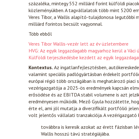
százaléka, mintegy 552 milliárd forint külföldi piacok
közleményükben. A tagvállalatok több mint 5200 e
Veres Tibor, a Wallis alapító-tulajdonosa legutóbbi m
milliárd forintos becsült vagyonnal.
Több ebből
Veres Tibor Wallis-vezér lett az év üzletembere
HVG: Az egyik leggazdagabb magyarhoz kerül a Váci ú
Külföldi terjeszkedésbe kezdett az egyik leggazda
Kontextus.
Az ingatlanfejlesztésben, autókereskede
valamint speciális padlógyártásban érdekelt portfó
európai régió több országában is meghatározó piaci 
vezérigazgatója a 2025-ös eredmények kapcsán elmon
erősödése és az EBITDA stabil volumene is azt jelzik
eredményesen működik. Mező Gyula hozzátette, hogy 
érte el, ami jól mutatja a diverzifikált portfólió je
volt jelentős vállalati tranzakciója. A vezérigazgató
továbbra is keresik azokat az érett fázisban l
Wallis hosszú távú stratégiájába.