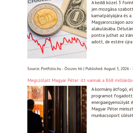
A keddi közel 3 fori
jen mozgása szabott 
kamatpályájára és a
Magyarországon azonb
alakulásába. Délután
pontra juthat az irá
adott, de estére újr
Source:
Portfolio.hu - Összes hír
|
Published:
August 5, 2026 -
Megszólalt Magyar Péter: itt vannak a 868 milliárdos
A kormány átfogó, el
programot fogadott e
energiaegyensúlyát é
Magyar Péter minisz
munkacsoport ülésé