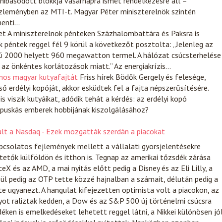
hibásodott blokkja vasárnapra ismét rendelkezésre áll –
zleményben az MTI-t. Magyar Péter miniszterelnök szintén
menti…
et
A miniszterelnök pénteken Százhalombattára és Paksra is
k péntek reggel fél 9 körül a következőt posztolta: „Jelenleg az
mű 2000 helyett 960 megawatton termel. A hálózat csúcsterhelése
z önkéntes korlátozások miatt.” Az energiakrízis…
onos magyar kutyafajtát
Friss hírek
Bödők Gergely és felesége,
 erdélyi kopóját, akkor esküdtek fel a fajta népszerűsítésére.
 viszik kutyáikat, adódik tehát a kérdés: az erdélyi kopó
 puskás emberek hobbijának kiszolgálásához?
dult a Nasdaq - Ezek mozgatták szerdán a piacokat
apcsolatos fejlemények mellett a vállalati gyorsjelentésekre
tetők külföldön és itthon is. Tegnap az amerikai tőzsdék zárása
eX és az AMD, a mai nyitás előtt pedig a Disney és az Eli Lilly, a
zül pedig az OTP tette közzé hajnalban a számait, délután pedig a
 ugyanezt. A hangulat kifejezetten optimista volt a piacokon, az
yot raliztak kedden, a Dow és az S&P 500 új történelmi csúcsra
déken is emelkedéseket lehetett reggel látni, a Nikkei különösen jó