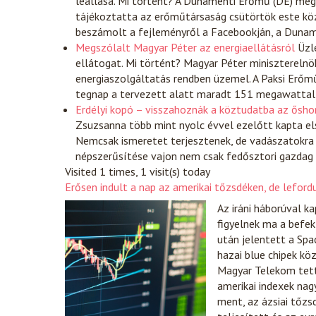
leállása. Mi történt? A Dunamenti Erőmű (DE) meg
tájékoztatta az erőműtársaság csütörtök este kö
beszámolt a fejleményről a Facebookján, a Duna
Megszólalt Magyar Péter az energiaellátásról
Üzl
ellátogat. Mi történt? Magyar Péter miniszterelnö
energiaszolgáltatás rendben üzemel. A Paksi Erő
tegnap a tervezett alatt maradt 151 megawattal a
Erdélyi kopó – visszahoznák a köztudatba az ősh
Zsuzsanna több mint nyolc évvel ezelőtt kapta első
Nemcsak ismeretet terjesztenek, de vadászatokra is
népszerűsítése vajon nem csak fedősztori gazdag
Visited 1 times, 1 visit(s) today
Erősen indult a nap az amerikai tőzsdéken, de lefor
Az iráni háborúval k
figyelnek ma a befek
után jelentett a Spac
hazai blue chipek kö
Magyar Telekom tette
amerikai indexek nag
ment, az ázsiai tőzs