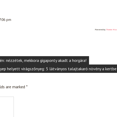
 7:06 pm
Powered by
Theme Mas
én: nézzétek, mekkora gigaponty akadt a horgára!
yep helyett virágszőnyeg: 5 látványos talajtakaró növény a kertbe
elds are marked
*