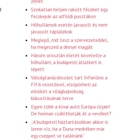
zenét
Szokatlan helyen rakott fészket egy
d
fecskepár az alföldi pusztákon
Hőhullámok esetén javasolt és nem
javasolt táplálékok
Meglepő, mit tesz a szervezeteddel,
ha megeszed a dinnye magját
Három oroszlán életét követelte a
hőhullám, a budapesti állatkert is
lépett
Válságtanácskozást tart Infantino a
FIFA vezetőivel, elsöpörheti az
elnököt a világbajnokság
kiárusításának terve
Egyre több a kínai autó Európa útjain!
De honnan csábíthatják át a vevőket?
„A budapesti háztartásokban akkor is
lenne víz, ha a Duna medrében már
egy cseppet se találnánk”