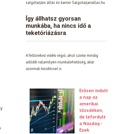
salgótarjáni állás és karrier Salgotarjanallas.hu
Így állhatsz gyorsan
munkába, ha nincs idő a
teketóriázásra
A feltörekvő vidéki régió, ahol szinte mindig
adódik valamilyen munkalehetőség, akár
azonnali kezdéssel is
t
Erősen indult
a nap az
amerikai
gy
tőzsdéken,
de lefordult
a Nasdaq -
ó
Ezek