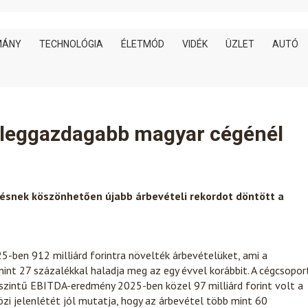
MÁNY
TECHNOLÓGIA
ÉLETMÓD
VIDÉK
ÜZLET
AUTÓ
k leggazdagabb magyar cégénél
ésnek köszönhetően újabb árbevételi rekordot döntött a
25-ben 912 milliárd forintra növelték árbevételüket, ami a
int 27 százalékkal haladja meg az egy évvel korábbit. A cégcsopor
tszintű EBITDA-eredmény 2025-ben közel 97 milliárd forint volt a
zi jelenlétét jól mutatja, hogy az árbevétel több mint 60