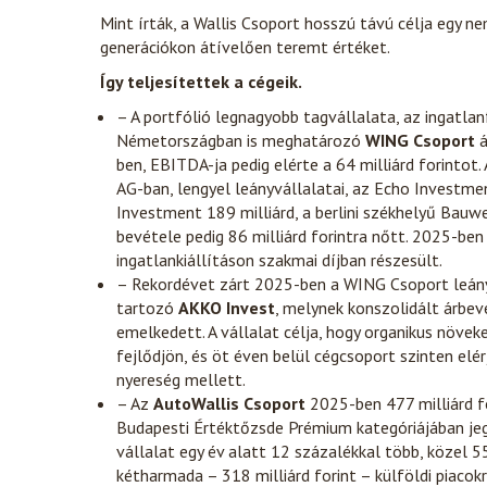
Mint írták, a Wallis Csoport hosszú távú célja egy n
generációkon átívelően teremt értéket.
Így teljesítettek a cégeik.
– A portfólió legnagyobb tagvállalata, az ingatl
Németországban is meghatározó
WING Csoport
á
ben, EBITDA-ja pedig elérte a 64 milliárd forinto
AG-ban, lengyel leányvállalatai, az Echo Investmen
Investment 189 milliárd, a berlini székhelyű Bauwe
bevétele pedig 86 milliárd forintra nőtt. 2025-b
ingatlankiállításon szakmai díjban részesült.
– Rekordévet zárt 2025-ben a WING Csoport leányv
tartozó
AKKO Invest
, melynek konszolidált árbevé
emelkedett. A vállalat célja, hogy organikus növeke
fejlődjön, és öt éven belül cégcsoport szinten elé
nyereség mellett.
– Az
AutoWallis Csoport
2025-ben 477 milliárd fo
Budapesti Értéktőzsde Prémium kategóriájában jeg
vállalat egy év alatt 12 százalékkal több, közel 5
kétharmada – 318 milliárd forint – külföldi piacokr