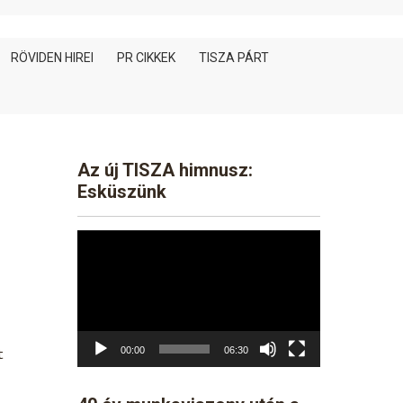
RÖVIDEN HIREI
PR CIKKEK
TISZA PÁRT
Az új TISZA himnusz:
Esküszünk
Video
Player
00:00
06:30
t