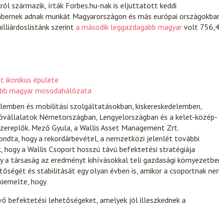
ról származik, írták Forbes.hu-nak is eljuttatott keddi
mbernek adnak munkát Magyarországon és más európai országokban
illiárdoslistánk szerint
a második leggazdagabb magyar
volt 756,
t ikonikus épülete
gabb magyar mosodahálózata
lemben és mobilitási szolgáltatásokban, kiskereskedelemben,
lióvállalatok Németországban, Lengyelországban és a kelet-közép-
szereplők. Mező Gyula, a Wallis Asset Management Zrt.
dta, hogy a rekordárbevétel, a nemzetközi jelenlét további
, hogy a Wallis Csoport hosszú távú befektetési stratégiája
a társaság az eredményt kihívásokkal teli gazdasági környezetbe
lentőségét és stabilitását egy olyan évben is, amikor a csoportnak n
 kiemelte, hogy
évő befektetési lehetőségeket, amelyek jól illeszkednek a