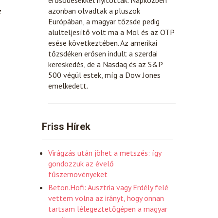
azonban olvadtak a pluszok
z
Európában, a magyar tőzsde pedig
alulteljesítő volt ma a Mol és az OTP
esése következtében. Az amerikai
tőzsdéken erősen indult a szerdai
kereskedés, de a Nasdaq és az S&P
500 végül estek, míg a Dow Jones
emelkedett.
Friss Hírek
Virágzás után jöhet a metszés: így
gondozzuk az évelő
fűszernövényeket
Beton.Hofi: Ausztria vagy Erdély felé
vettem volna az irányt, hogy onnan
tartsam lélegeztetőgépen a magyar