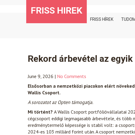
Skip
FRISS HIREK
to
content
FRISS HÍREK
TUDO
Rekord árbevétel az egyi
June 9, 2026
|
No Comments
Elsősorban a nemzetközi piacokon elért növeked
Wallis Csoport.
A sorozatot az Opten támogatja.
Mi történt?
A Wallis Csoport portfólióvállalatai 20
cégcsoport eddigi legmagasabb árbevétele, és több m
eredménytermelő képessége is stabil volt: a csopor
2024-es 103 milliárd forint után. A csoport nemzetkö