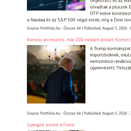
teljesített és az eu
olvadtak a pluszok E
OTP esése következté
a Nasdaq és az S&P 500 végül estek, míg a Dow Jo
Source:
Portfolio.hu - Összes hír
|
Published:
August 5, 2026 -
Komoly arcvesztés: már 100 milliárd dollárt fizetet
A Trump-kormányzat e
importőröknek, miut
nemzetközi rendkívül
úgynevezett "felsza
Source:
Portfolio.hu - Összes hír
|
Published:
August 5, 2026 -
Gyengült estére a forint