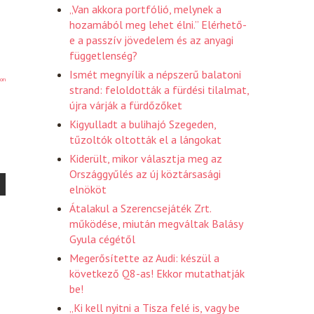
„Van akkora portfólió, melynek a
hozamából meg lehet élni.” Elérhető-
e a passzív jövedelem és az anyagi
függetlenség?
Ismét megnyílik a népszerű balatoni
on
strand: feloldották a fürdési tilalmat,
újra várják a fürdőzőket
Kigyulladt a bulihajó Szegeden,
tűzoltók oltották el a lángokat
Kiderült, mikor választja meg az
Országgyűlés az új köztársasági
elnököt
Átalakul a Szerencsejáték Zrt.
működése, miután megváltak Balásy
Gyula cégétől
Megerősítette az Audi: készül a
következő Q8-as! Ekkor mutathatják
be!
„Ki kell nyitni a Tisza felé is, vagy be