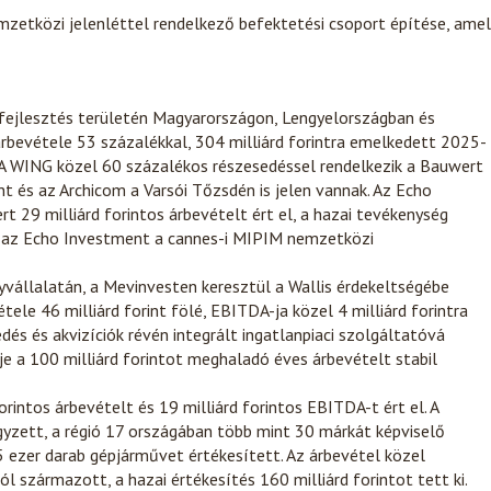
emzetközi jelenléttel rendelkező befektetési csoport építése, amel
anfejlesztés területén Magyarországon, Lengyelországban és
rbevétele 53 százalékkal, 304 milliárd forintra emelkedett 2025-
t. A WING közel 60 százalékos részesedéssel rendelkezik a Bauwert
t és az Archicom a Varsói Tőzsdén is jelen vannak. Az Echo
rt 29 milliárd forintos árbevételt ért el, a hazai tevékenység
en az Echo Investment a cannes-i MIPIM nemzetközi
állalatán, a Mevinvesten keresztül a Wallis érdekeltségébe
tele 46 milliárd forint fölé, EBITDA-ja közel 4 milliárd forintra
dés és akvizíciók révén integrált ingatlanpiaci szolgáltatóvá
rje a 100 milliárd forintot meghaladó éves árbevételt stabil
rintos árbevételt és 19 milliárd forintos EBITDA-t ért el. A
yzett, a régió 17 országában több mint 30 márkát képviselő
5 ezer darab gépjárművet értékesített. Az árbevétel közel
ól származott, a hazai értékesítés 160 milliárd forintot tett ki.