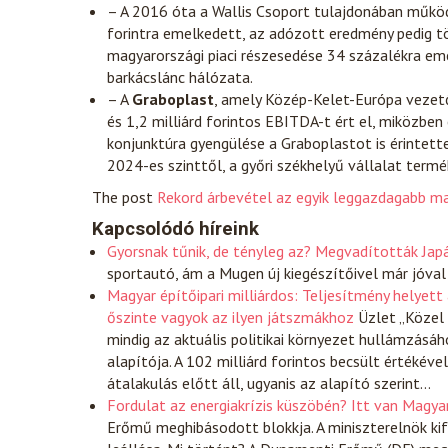
– A 2016 óta a Wallis Csoport tulajdonában műk
forintra emelkedett, az adózott eredmény pedig töb
magyarországi piaci részesedése 34 százalékra em
barkácslánc hálózata.
– A
Graboplast
, amely Közép-Kelet-Európa vezető
és 1,2 milliárd forintos EBITDA-t ért el, miközben 
konjunktúra gyengülése a Graboplastot is érintet
2024-es szinttől, a győri székhelyű vállalat term
The post
Rekord árbevétel az egyik leggazdagabb m
Kapcsolódó híreink
Gyorsnak tűnik, de tényleg az? Megvadították Japá
sportautó, ám a Mugen új kiegészítőivel már jóval h
Magyar építőipari milliárdos: Teljesítmény helyett
őszinte vagyok az ilyen játszmákhoz
Üzlet
„Közel 
mindig az aktuális politikai környezet hullámzásá
alapítója. A 102 milliárd forintos becsült értékével
átalakulás előtt áll, ugyanis az alapító szerint…
Fordulat az energiakrízis küszöbén? Itt van Magya
Erőmű meghibásodott blokkja. A miniszterelnök ki