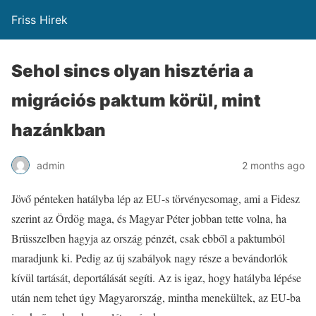
Friss Hirek
Sehol sincs olyan hisztéria a
migrációs paktum körül, mint
hazánkban
admin
2 months ago
Jövő pénteken hatályba lép az EU-s törvénycsomag, ami a Fidesz
szerint az Ördög maga, és Magyar Péter jobban tette volna, ha
Brüsszelben hagyja az ország pénzét, csak ebből a paktumból
maradjunk ki. Pedig az új szabályok nagy része a bevándorlók
kívül tartását, deportálását segíti. Az is igaz, hogy hatályba lépése
után nem tehet úgy Magyarország, mintha menekültek, az EU-ba