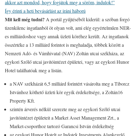
akkor azt mondod, hogy fogjátok meg a söröm, indulok!”
Így érinti a heti bevásárlást az iráni háború
Mit kell még tudni?
A portál gyűjtéséből kiderül: a szóban forgó
tizenkilenc ingatlanból öt olyan volt, ami elég egyértelműen NER-
es milliárdoshoz vagy annak üzleti köréhez került. Az ingatlanok
összértéke a 13 milliárd forintot is meghaladja, többek között a
Nemzeti Adó- és Vámhivatal (NAV) Zoltán utcai székháza, az
egykori Szőlő utcai javítóintézet épületei, vagy az egykori Hunor
Hotel találhatóak meg a listán.
a NAV székházát 6,5 milliárd forintért vásárolta meg a Tiborcz
Istvánhoz köthető üzleti kör egyik érdekeltsége, a Zoltán16
Property Kft.
szintén árverés nélkül szerezte meg az egykori Szőlő utcai
javítóintézet épületeit a Market Asset Management Zrt., a
Market-csoporthoz tartozó Garancsi István érdekeltség
az egykori Hunor Hotelt az Indotek Investments Alapkezelő