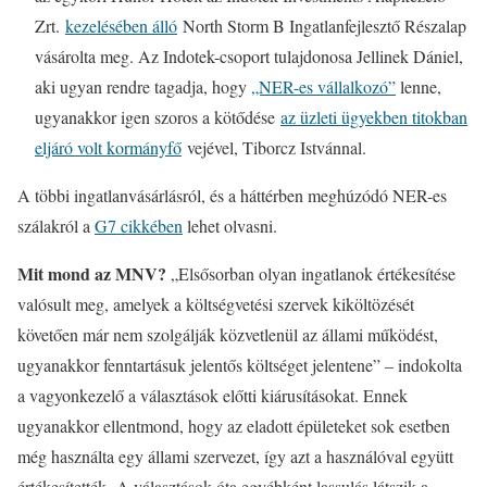
Zrt.
kezelésében álló
North Storm B Ingatlanfejlesztő Részalap
vásárolta meg. Az Indotek-csoport tulajdonosa Jellinek Dániel,
aki ugyan rendre tagadja, hogy
„NER-es vállalkozó”
lenne,
ugyanakkor igen szoros a kötődése
az üzleti ügyekben titokban
eljáró volt kormányfő
vejével, Tiborcz Istvánnal.
A többi ingatlanvásárlásról, és a háttérben meghúzódó NER-es
szálakról a
G7 cikkében
lehet olvasni.
Mit mond az MNV?
„Elsősorban olyan ingatlanok értékesítése
valósult meg, amelyek a költségvetési szervek kiköltözését
követően már nem szolgálják közvetlenül az állami működést,
ugyanakkor fenntartásuk jelentős költséget jelentene” – indokolta
a vagyonkezelő a választások előtti kiárusításokat. Ennek
ugyanakkor ellentmond, hogy az eladott épületeket sok esetben
még használta egy állami szervezet, így azt a használóval együtt
értékesítették. A választások óta egyébként lassulás látszik a