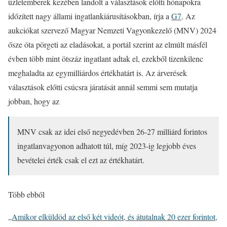
üzletemberek kezében landolt a választások előtti hónapokra
időzített nagy állami ingatlankiárusításokban, írja a
G7
. Az
aukciókat szervező Magyar Nemzeti Vagyonkezelő (MNV) 2024
ősze óta pörgeti az eladásokat, a portál szerint az elmúlt másfél
évben több mint ötszáz ingatlant adtak el, ezekből tizenkilenc
meghaladta az egymilliárdos értékhatárt is. Az árverések
választások előtti csúcsra járatását annál semmi sem mutatja
jobban, hogy az
MNV csak az idei első negyedévben 26-27 milliárd forintos
ingatlanvagyonon adhatott túl, míg 2023-ig legjobb éves
bevételei érték csak el ezt az értékhatárt.
Több ebből
„Amikor elküldöd az első két videót, és átutalnak 20 ezer forintot,