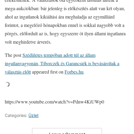
mega-aukciókban: bár jelenleg is előkészítés alatt van két olyan,
ahol az ingatlanok kikiáltási ára meghaladja az egymilliárd
forintot, a megelőző hónapokban ennél is sokkal nagyobb volt a
pörgés, előfordult az is, hogy egyszerre öt ilyen állami ingatlanra
volt meghirdetve árverés.
The post
Szédületes tempóban adott túl az állam
ingatlanvagyonán, Tiborczék és Garancsiék is bevásároltak a
választás előtt
appeared first on
Forbes.hu
.
https://www.youtube.com/watch?v=Pdnw4KiUWp0
Categories:
Üzlet