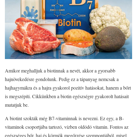
Amikor meghalljuk a biotinnak a nevét, akkor a gyorsabb
hajnövekedésre gondolunk. Pedig ez a tápanyag nemcsak a
hajhagymákra és a hajra gyakorol pozitív hatásokat, hanem a bőrt
is megszépíti. Cikkünkben a biotin egészségre gyakorolt hatásait
mutatjuk be.
A biotint szokták még B7-vitaminnak is nevezni. Ez egy, a B-
vitaminok csoportjába tartozó, vízben oldódó vitamin. Fontos az
egészséges bőr, haj és körmök megőrzése szempontjából, mivel