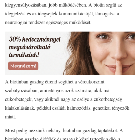
kiegyensúlyozásában, jobb működésében. A biotin segíti az
idegjelzést és az idegsejtek kommunikációját, támogatva a
neurológiai rendszer egészséges működését.
A biotinban gazdag étrend segíthet a vércukorszint
szabályozásában, ami előnyös azok számára, akik már
cukorbetegek, vagy akiknél nagy az esélye a cukorbetegség
kialakulásának, például családi halmozódás, genetikai tényezők
miatt.
Most pedig nézzünk néhány, biotinban gazdag táplálékot. A
biotinban gazdag diófélék és magvak közé tartozik a dió, a