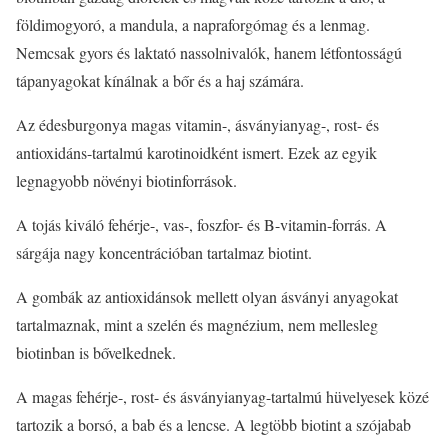
földimogyoró, a mandula, a napraforgómag és a lenmag.
Nemcsak gyors és laktató nassolnivalók, hanem létfontosságú
tápanyagokat kínálnak a bőr és a haj számára.
Az édesburgonya magas vitamin-, ásványianyag-, rost- és
antioxidáns-tartalmú karotinoidként ismert. Ezek az egyik
legnagyobb növényi biotinforrások.
A tojás kiváló fehérje-, vas-, foszfor- és B-vitamin-forrás. A
sárgája nagy koncentrációban tartalmaz biotint.
A gombák az antioxidánsok mellett olyan ásványi anyagokat
tartalmaznak, mint a szelén és magnézium, nem mellesleg
biotinban is bővelkednek.
A magas fehérje-, rost- és ásványianyag-tartalmú hüvelyesek közé
tartozik a borsó, a bab és a lencse. A legtöbb biotint a szójabab