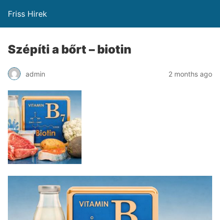
Friss Hirek
Szépíti a bőrt – biotin
admin
2 months ago