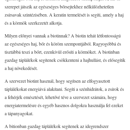
szerepet játszik az egészséges bőrsejtekhez nélkülözhetetlen
zsírsavak szintézisében. A keratin termelését is segíti, amely a haj
és a körmök szerkezetét alkotja.
Milyen előnyei vannak a biotinnak? A biotin tehát létfontosságú
az egészséges haj, bőr és köröm szempontjából. Ragyogóbbá és
tisztábbá teszi a bőrt, ezenkívül erősíti a körmöket. A biotinban
gazdag táplálékok segítenek csökkenteni a hajhullást, és elősegítik
a haj növekedését.
A szervezet biotint használ, hogy segítsen az elfogyasztott
táplálékokat energiává alakítani. Segíti a szénhidrátok, a zsírok és
a fehérjék emésztését, lehetővé téve a szervezet számára, hogy
energiatermelésre és egyéb hasznos dolgokra használja fel ezeket
a tápanyagokat.
A bitionban gazdag táplálékok segítenek az idegrendszer