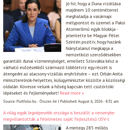
jó hír, hogy a Duna vízállása
majdnem 10 centiméterrel
meghaladja a vasárnapi
mélypontot és üzemel a Paksi
Atomerőmű egyik blokkja -
jelentette be Magyar Péter.
Szintén pozitív, hogy hazánk
hiánytalanul megkapja a
nemzetközi szerződésekben
garantált dunai vízmennyiséget, emellett Szlovákia kész a
várható esőzésekből származó többletvíz egy részét is
átengedni az alacsony vízállás enyhítésére – ezt Orbán Anita
miniszterelnök-helyettes, külügyminiszter közölte a közösségi
oldalán. Kövesse velünk a hőség kapcsán tett csütörtöki
lépéseket és fejleményeket!
Read more »
Source:
Portfolio.hu - Összes hír
|
Published:
August 6, 2026 - 8:31 am
A világ egyik legnépesebb országa is beszállt a versenybe:
megvillantották a félelmetes saját fejlesztésű USV-t
A mintegy 285 milliós