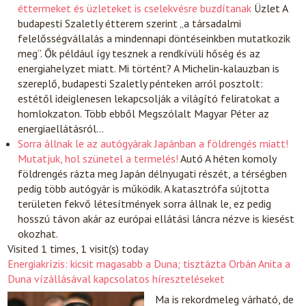
éttermeket és üzleteket is cselekvésre buzdítanak
Üzlet
A
budapesti Szaletly étterem szerint „a társadalmi
felelősségvállalás a mindennapi döntéseinkben mutatkozik
meg”. Ők például így tesznek a rendkívüli hőség és az
energiahelyzet miatt. Mi történt? A Michelin-kalauzban is
szereplő, budapesti Szaletly pénteken arról posztolt:
estétől ideiglenesen lekapcsolják a világító feliratokat a
homlokzaton. Több ebből Megszólalt Magyar Péter az
energiaellátásról…
Sorra állnak le az autógyárak Japánban a földrengés miatt!
Mutatjuk, hol szünetel a termelés!
Autó
A héten komoly
földrengés rázta meg Japán délnyugati részét, a térségben
pedig több autógyár is működik. A katasztrófa sújtotta
területen fekvő létesítmények sorra állnak le, ez pedig
hosszú távon akár az európai ellátási láncra nézve is kiesést
okozhat.
Visited 1 times, 1 visit(s) today
Energiakrízis: kicsit magasabb a Duna; tisztázta Orbán Anita a
Duna vízállásával kapcsolatos híreszteléseket
Ma is rekordmeleg várható, de