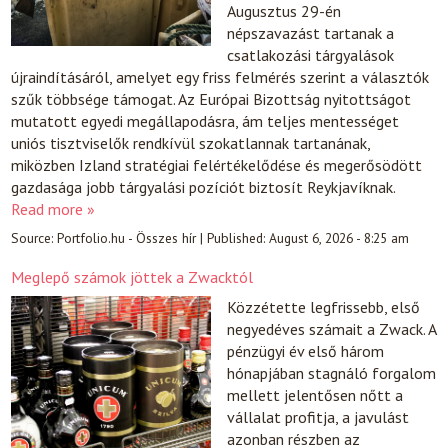
Augusztus 29-én
népszavazást tartanak a
csatlakozási tárgyalások
újraindításáról, amelyet egy friss felmérés szerint a választók
szűk többsége támogat. Az Európai Bizottság nyitottságot
mutatott egyedi megállapodásra, ám teljes mentességet
uniós tisztviselők rendkívül szokatlannak tartanának,
miközben Izland stratégiai felértékelődése és megerősödött
gazdasága jobb tárgyalási pozíciót biztosít Reykjavíknak.
Read more »
Source:
Portfolio.hu - Összes hír
|
Published:
August 6, 2026 - 8:25 am
Meglepő számok jöttek a Zwacktól
Közzétette legfrissebb, első
negyedéves számait a Zwack. A
pénzügyi év első három
hónapjában stagnáló forgalom
mellett jelentősen nőtt a
vállalat profitja, a javulást
azonban részben az