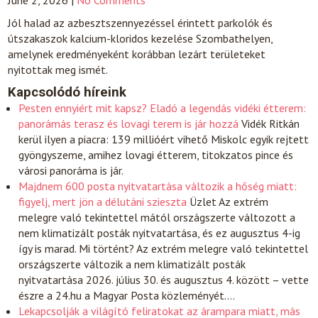
June 2, 2026
|
No Comments
Jól halad az azbesztszennyezéssel érintett parkolók és
útszakaszok kalcium-kloridos kezelése Szombathelyen,
amelynek eredményeként korábban lezárt területeket
nyitottak meg ismét.
Kapcsolódó híreink
Pesten ennyiért mit kapsz? Eladó a legendás vidéki étterem:
panorámás terasz és lovagi terem is jár hozzá
Vidék
Ritkán
kerül ilyen a piacra: 139 millióért vihető Miskolc egyik rejtett
gyöngyszeme, amihez lovagi étterem, titokzatos pince és
városi panoráma is jár.
Majdnem 600 posta nyitvatartása változik a hőség miatt:
figyelj, mert jön a délutáni szieszta
Üzlet
Az extrém
melegre való tekintettel mától országszerte változott a
nem klimatizált posták nyitvatartása, és ez augusztus 4-ig
így is marad. Mi történt? Az extrém melegre való tekintettel
országszerte változik a nem klimatizált posták
nyitvatartása 2026. július 30. és augusztus 4. között – vette
észre a 24.hu a Magyar Posta közleményét.…
Lekapcsolják a világító feliratokat az árampara miatt, más