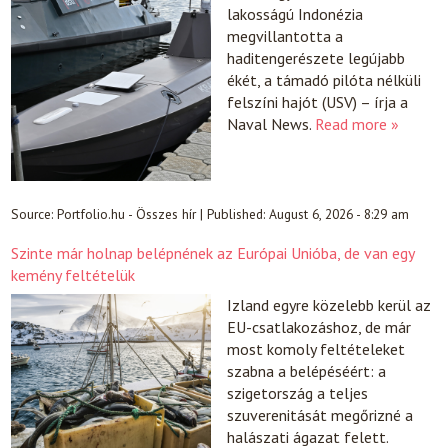
lakosságú Indonézia
megvillantotta a
haditengerészete legújabb
ékét, a támadó pilóta nélküli
felszíni hajót (USV) – írja a
Naval News.
Read more »
Source:
Portfolio.hu - Összes hír
|
Published:
August 6, 2026 - 8:29 am
Szinte már holnap belépnének az Európai Unióba, de van egy
kemény feltételük
Izland egyre közelebb kerül az
EU-csatlakozáshoz, de már
most komoly feltételeket
szabna a belépéséért: a
szigetország a teljes
szuverenitását megőrizné a
halászati ágazat felett.