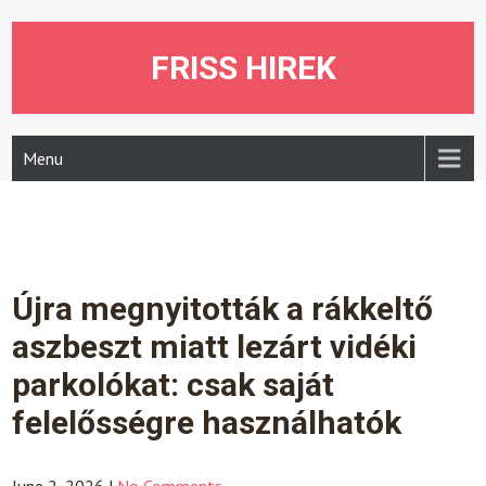
Skip
to
content
FRISS HIREK
Menu
Újra megnyitották a rákkeltő
aszbeszt miatt lezárt vidéki
parkolókat: csak saját
felelősségre használhatók