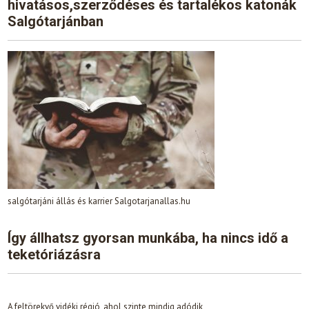
hivatásos,szerződéses és tartalékos katonák
Salgótarjánban
salgótarjáni állás és karrier Salgotarjanallas.hu
Így állhatsz gyorsan munkába, ha nincs idő a
teketóriázásra
A feltörekvő vidéki régió, ahol szinte mindig adódik