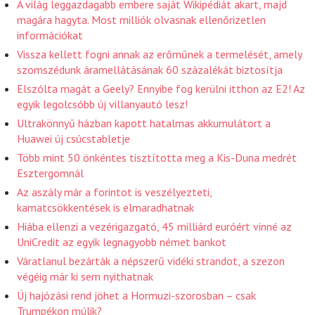
A világ leggazdagabb embere saját Wikipédiát akart, majd
magára hagyta. Most milliók olvasnak ellenőrizetlen
információkat
Vissza kellett fogni annak az erőműnek a termelését, amely
szomszédunk áramellátásának 60 százalékát biztosítja
Elszólta magát a Geely? Ennyibe fog kerülni itthon az E2! Az
egyik legolcsóbb új villanyautó lesz!
Ultrakönnyű házban kapott hatalmas akkumulátort a
Huawei új csúcstabletje
Több mint 50 önkéntes tisztította meg a Kis-Duna medrét
Esztergomnál
Az aszály már a forintot is veszélyezteti,
kamatcsökkentések is elmaradhatnak
Hiába ellenzi a vezérigazgató, 45 milliárd euróért vinné az
UniCredit az egyik legnagyobb német bankot
Váratlanul bezárták a népszerű vidéki strandot, a szezon
végéig már ki sem nyithatnak
Új hajózási rend jöhet a Hormuzi-szorosban – csak
Trumpékon múlik?