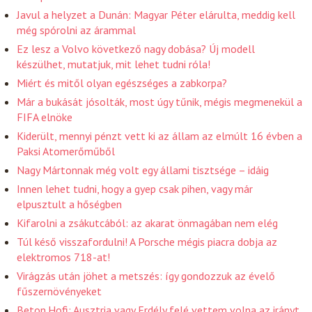
Javul a helyzet a Dunán: Magyar Péter elárulta, meddig kell
még spórolni az árammal
Ez lesz a Volvo következő nagy dobása? Új modell
készülhet, mutatjuk, mit lehet tudni róla!
Miért és mitől olyan egészséges a zabkorpa?
Már a bukását jósolták, most úgy tűnik, mégis megmenekül a
FIFA elnöke
Kiderült, mennyi pénzt vett ki az állam az elmúlt 16 évben a
Paksi Atomerőműből
Nagy Mártonnak még volt egy állami tisztsége – idáig
Innen lehet tudni, hogy a gyep csak pihen, vagy már
elpusztult a hőségben
Kifarolni a zsákutcából: az akarat önmagában nem elég
Túl késő visszafordulni! A Porsche mégis piacra dobja az
elektromos 718-at!
Virágzás után jöhet a metszés: így gondozzuk az évelő
fűszernövényeket
Beton.Hofi: Ausztria vagy Erdély felé vettem volna az irányt,