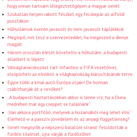
hogy onnan tartsam lélegeztetőgépen a magyar zenét
Szokatlan helyen rakott fészket egy fecskepár az alföldi
pusztákon
Hőhullámok esetén javasolt és nem javasolt táplálékok
Meglepő, mit tesz a szervezeteddel, ha megeszed a dinnye
magját
Három oroszlán életét követelte a hőhullám, a budapesti
állatkert is lépett
Válságtanácskozást tart Infantino a FIFA vezetőivel,
elsöpörheti az elnököt a világbajnokság kiárusításának terve
Egyre több a kínai autó Európa útjain! De honnan
csábíthatják át a vevőket?
„A budapesti háztartásokban akkor is lenne víz, ha a Duna
medrében már egy cseppet se találnánk”
„Van akkora portfólió, melynek a hozamából meg lehet élni.”
Elérhető-e a passzív jövedelem és az anyagi függetlenség?
Ismét megnyílik a népszerű balatoni strand: feloldották a
fürdési tilalmat, újra várják a fürdőzőket