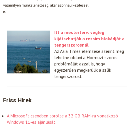
valamilyen munkalehetőség, akár azonnali kezdéssel
is
Itt a mesterterv: végleg
kijátszhatják a rezsim blokádját a
tengerszorosnál
Az Asia Times elemzése szerint meg
lehetne oldani a Hormuzi-szoros
problémáját azzal is, hogy
egyszerűen megkerülik a szűk
tengerszorost.
Friss Hírek
A Microsoft csendben törölte a 32 GB RAM-ra vonatkozó
Windows 11-es ajánlását