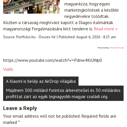
magyarázza, hogy egyes
marketingköltések a későbbi
negyedévekre tolódtak.
Közben a társaság meghívást kapott a Diageo italmárkák
magyarországi forgalmazására kiírt tenderre is.
Read more »
Source:
Portfolio.hu - Összes hír
|
Published:
August 6, 2026 - 8:25 am
Powered by
Theme Mason
https://www.youtube.com/watch?v=Pdnw4KiUWp0
Vidék
Post
A Xiaomi is belép az AirDrop világába
navigation
Majdnem 300 milliárd forintos árbevétellel és 30 milliárdos
profittal zárt az egyik legnagyobb magyar családi cég
Leave a Reply
Your email address will not be published.
Required fields are
marked
*