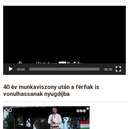
Video
Player
00:00
06:30
40 év munkaviszony után a férfiak is
vonulhassanak nyugdíjba