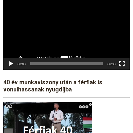
Video
Player
00:00
06:30
40 év munkaviszony után a férfiak is
vonulhassanak nyugdíjba