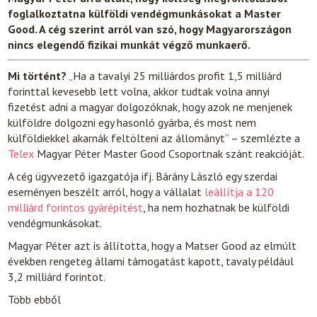
foglalkoztatna külföldi vendégmunkásokat a Master
Good. A cég szerint arról van szó, hogy Magyarországon
nincs elegendő fizikai munkát végző munkaerő.
Mi történt?
„Ha a tavalyi 25 milliárdos profit 1,5 milliárd
forinttal kevesebb lett volna, akkor tudtak volna annyi
fizetést adni a magyar dolgozóknak, hogy azok ne menjenek
külföldre dolgozni egy hasonló gyárba, és most nem
külföldiekkel akarnák feltölteni az állományt” – szemlézte a
Telex
Magyar Péter Master Good Csoportnak szánt reakcióját.
A cég ügyvezető igazgatója ifj. Bárány László egy szerdai
eseményen beszélt arról, hogy a vállalat
leállítja a 120
milliárd forintos gyárépítést
, ha nem hozhatnak be külföldi
vendégmunkásokat.
Magyar Péter azt is állította, hogy a Matser Good az elmúlt
években rengeteg állami támogatást kapott, tavaly például
3,2 milliárd forintot.
Több ebből