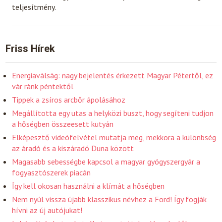
teljesítmény.
Friss Hírek
Energiaválság: nagy bejelentés érkezett Magyar Pétertől, ez
vár ránk péntektől
Tippek a zsíros arcbőr ápolásához
Megállította egy utas a helyközi buszt, hogy segíteni tudjon
a hőségben összeesett kutyán
Elképesztő videófelvétel mutatja meg, mekkora a különbség
az áradó és a kiszáradó Duna között
Magasabb sebességbe kapcsol a magyar gyógyszergyár a
fogyasztószerek piacán
Így kell okosan használni a klímát a hőségben
Nem nyúl vissza újabb klasszikus névhez a Ford! Így fogják
hívni az új autójukat!