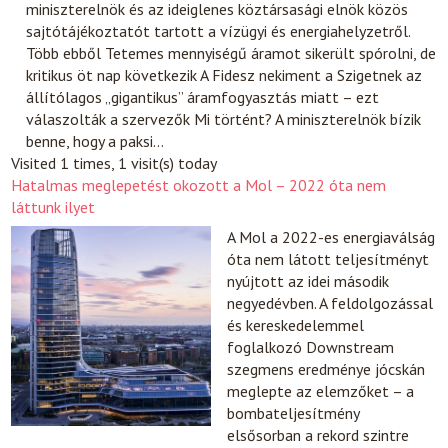
miniszterelnök és az ideiglenes köztársasági elnök közös
sajtótájékoztatót tartott a vízügyi és energiahelyzetről.
Több ebből Tetemes mennyiségű áramot sikerült spórolni, de
kritikus öt nap következik A Fidesz nekiment a Szigetnek az
állítólagos „gigantikus” áramfogyasztás miatt – ezt
válaszolták a szervezők Mi történt? A miniszterelnök bízik
benne, hogy a paksi…
Visited 1 times, 1 visit(s) today
Hatalmas meglepetést okozott a Mol – 2022 óta nem
láttunk ilyet
A Mol a 2022-es energiaválság
óta nem látott teljesítményt
nyújtott az idei második
negyedévben. A feldolgozással
és kereskedelemmel
foglalkozó Downstream
szegmens eredménye jócskán
meglepte az elemzőket – a
bombateljesítmény
elsősorban a rekord szintre