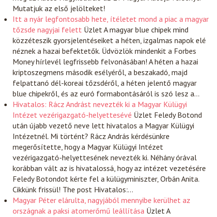
Mutatjuk az első jelölteket!
Itt a nyár legfontosabb hete, ítéletet mond a piac a magyar
tőzsde nagyjai felett
Üzlet
A magyar blue chipek mind
közzéteszik gyorsjelentéseiket a héten, izgalmas napok elé
néznek a hazai befektetők. Üdvözlök mindenkit a Forbes
Money hírlevél legfrissebb felvonásában! A héten a hazai
kriptoszegmens második esélyéről, a beszakadó, majd
felpattanó dél-koreai tőzsdéről, a héten jelentő magyar
blue chipekről, és az euró formabontásáról is szó lesz a…
Hivatalos: Rácz Andrást nevezték ki a Magyar Külügyi
Intézet vezérigazgató-helyettesévé
Üzlet
Feledy Botond
után újabb vezető neve lett hivatalos a Magyar Külügyi
Intézetnél. Mi történt? Rácz András kérdésünkre
megerősítette, hogy a Magyar Külügyi Intézet
vezérigazgató-helyettesének nevezték ki. Néhány órával
korábban vált az is hivatalossá, hogy az intézet vezetésére
Feledy Botondot kérte fel a külügyminiszter, Orbán Anita.
Cikkünk frissül! The post Hivatalos:…
Magyar Péter elárulta, nagyjából mennyibe kerülhet az
országnak a paksi atomerőmű leállítása
Üzlet
A