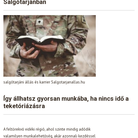
Salgótarjánban
salgótarjáni állás és karrier Salgotarjanallas.hu
Így állhatsz gyorsan munkába, ha nincs idő a
teketóriázásra
A feltörekvő vidéki régió, ahol szinte mindig adódik
valamilyen munkalehetőség, akár azonnali kezdéssel