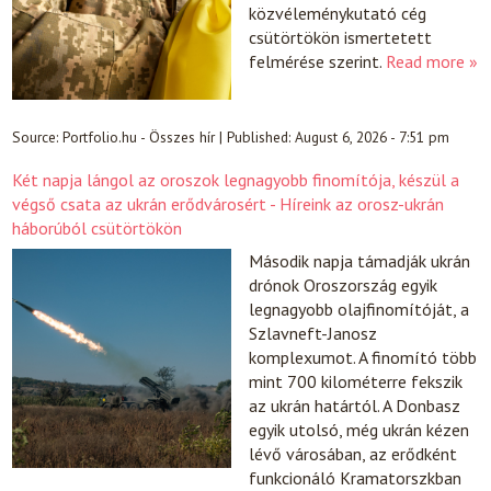
közvéleménykutató cég
csütörtökön ismertetett
felmérése szerint.
Read more »
Source:
Portfolio.hu - Összes hír
|
Published:
August 6, 2026 - 7:51 pm
Két napja lángol az oroszok legnagyobb finomítója, készül a
végső csata az ukrán erődvárosért - Híreink az orosz-ukrán
háborúból csütörtökön
Második napja támadják ukrán
drónok Oroszország egyik
legnagyobb olajfinomítóját, a
Szlavneft-Janosz
komplexumot. A finomító több
mint 700 kilométerre fekszik
az ukrán határtól. A Donbasz
egyik utolsó, még ukrán kézen
lévő városában, az erődként
funkcionáló Kramatorszkban