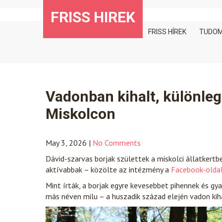
Skip
FRISS HIREK
to
content
FRISS HÍREK
TUDO
Vadonban kihalt, különleg
Miskolcon
May 3, 2026
|
No Comments
Dávid-szarvas borjak születtek a miskolci állatkertbe
aktívabbak – közölte az intézmény a
Facebook-olda
Mint írták, a borjak egyre kevesebbet pihennek és gy
más néven milu – a huszadik század elején vadon ki