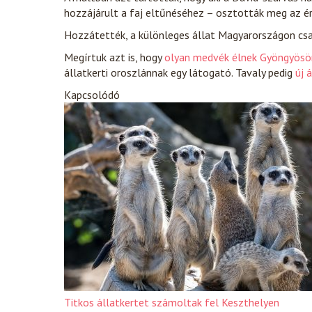
hozzájárult a faj eltűnéséhez – osztották meg az é
Hozzátették, a különleges állat Magyarországon csak
Megírtuk azt is, hogy
olyan medvék élnek Gyöngyösön
állatkerti oroszlánnak egy látogató. Tavaly pedig
új 
Kapcsolódó
Titkos állatkertet számoltak fel Keszthelyen