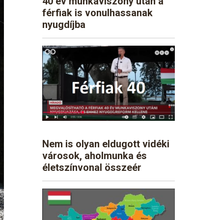
40 év munkaviszony után a
férfiak is vonulhassanak
nyugdíjba
Nem is olyan eldugott vidéki
városok, aholmunka és
életszínvonal összeér