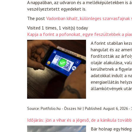
A nappaliban, az udvaron és a melléképületekben is á
veszélyeztetett egyedeket is.
The post
Vadonban kihalt, különleges szarvasfajnak 
Visited 1 times, 1 visit(s) today
Kapja a forint a pofonokat, egyre feszültebbek a pia
A forint stabilan ke
hangulat és az ameri
fordították az árfol
olajár alakulása, va
kerülhetnek a figyel
adatokkal indult a n
energiaellátás helyz
államkötvények után
Source:
Portfolio.hu - Összes hír
|
Published:
August 6, 2026 -
Időjárás: jön a vihar és a jégeső, de a kánikula tová
Bár holnap egy hidegf