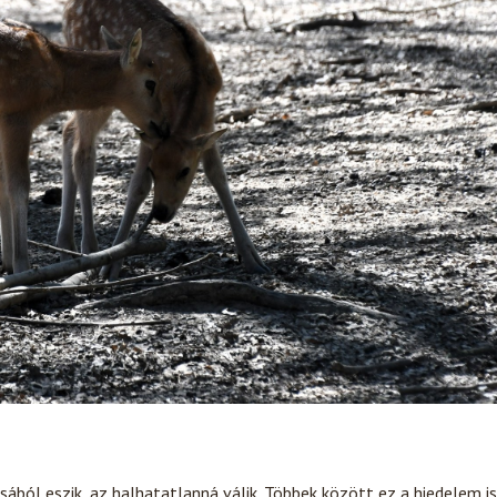
sából eszik, az halhatatlanná válik. Többek között ez a hiedelem is