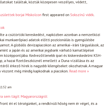
llatokat találtak, köztük közepesen veszélyes, védett,
születtek borjai Miskolcon
first appeared on
Sokszínű vidék
.
cok
zdte a csütörtöki kereskedést, napközben azonban a nemzetközi
kai munkaerőpiaci adatok előtti pozicionálás is gyengülésbe
yamot. A globális devizapiacokon az amerikai–iráni tárgyalások, az
lamint a japán és az amerikai jegybank várható kamatlépései
em középpontjába. Kedvezőtlenebb ipari és kiskereskedelmi KSH-
ap, a hazai fizetőeszköznél emellett a Duna vízállása és az
etéről érkező hírek is nagyobb kilengéseket okozhatnak. A magyar
 viszont még mindig kapkodnak a piacokon.
Read more »
 11:52 am
bbra sem tágít Magyarországról
ront éri el térségünket, a rendkívüli hőség nem ér véget, és a