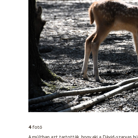
4
fotó
A múltban azt tartották, hogy aki a Dávid-szarvas hú