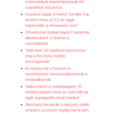
szomszédunk áramellátásának 60
százalékát biztosítja
Elszólta magát a Geely? Ennyibe fog
kerülni itthon az E2! Az egyik
legolcsóbb új villanyautó lesz!
Ultrakönnyű házban kapott hatalmas
akkumulátort a Huawei új
csúcstabletje
Több mint 50 önkéntes tisztította
meg a Kis-Duna medrét
Esztergomnál
Az aszály már a forintot is
veszélyezteti, kamatcsökkentések is
elmaradhatnak
Hiába ellenzi a vezérigazgató, 45
milliárd euróért vinné az UniCredit az
egyik legnagyobb német bankot
Váratlanul bezárták a népszerű vidéki
strandot, a szezon végéig már ki sem