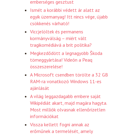
emberséges gesztust
Ismét a korábbi védett ár alatt az
egyik üzemanyag! Itt nincs vége, újabb
csökkenés várható!
Viccjelöltek és permanens
kormányválság – miért vált
tragikomédiává a brit politika?
Megkezdődött a legnagyobb Škoda
tömeggyártása! Videón a Peaq
összeszerelése!
A Microsoft csendben törölte a 32 GB
RAM-ra vonatkozó Windows 11-es
ajánlását
A világ leggazdagabb embere saját
Wikipédiát akart, majd magára hagyta.
Most milliók olvasnak ellenőrizetlen
információkat
Vissza kellett fogni annak az
erőműnek a termelését, amely