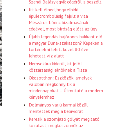
Szendi Balásy egyik cégéről is beszélt
Itt kell élned, hogy elhidd:
épületrombolásig fajult a vita
Mészáros Lőrinc bizalmasának
cégével, most bíróság előtt az ügy
Újabb legendás hajóroncs bukkant elő
a magyar Duna-szakaszon? Képeken a
történelmi lelet: közel 80 éve
lehetett víz alatt
Nemsokára kiderül, kit jelöl
köztársasági elnöknek a Tisza
Okosotthon: Eszközök, amelyek
valóban megkönnyítik a
mindennapokat – Útmutató a modern
kényelemhez
Dolmányos varjú karmai közül
mentették meg a bébividrát
Keresik a szomjazó gólyát megitató
közutast, megköszönnék az