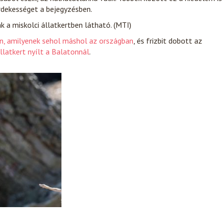
rdekességet a bejegyzésben.
 a miskolci állatkertben látható. (MTI)
, amilyenek sehol máshol az országban
, és frizbit dobott az
állatkert nyílt a Balatonnál
.