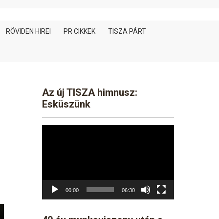
RÖVIDEN HIREI
PR CIKKEK
TISZA PÁRT
Az új TISZA himnusz:
Esküszünk
Video
Player
00:00
06:30