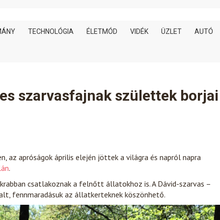
MÁNY
TECHNOLÓGIA
ÉLETMÓD
VIDÉK
ÜZLET
AUTÓ
es szarvasfajnak születtek borjai
n, az apróságok április elején jöttek a világra és napról napra
lán
.
akrabban csatlakoznak a felnőtt állatokhoz is. A Dávid-szarvas –
halt, fennmaradásuk az állatkerteknek köszönhető.