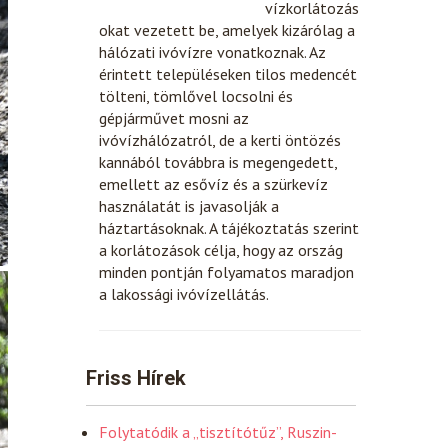
vízkorlátozás
okat vezetett be, amelyek kizárólag a
hálózati ivóvízre vonatkoznak. Az
érintett településeken tilos medencét
tölteni, tömlővel locsolni és
gépjárművet mosni az
ivóvízhálózatról, de a kerti öntözés
kannából továbbra is megengedett,
emellett az esővíz és a szürkevíz
használatát is javasolják a
háztartásoknak. A tájékoztatás szerint
a korlátozások célja, hogy az ország
minden pontján folyamatos maradjon
a lakossági ivóvízellátás.
Friss Hírek
Folytatódik a „tisztítótűz”, Ruszin-