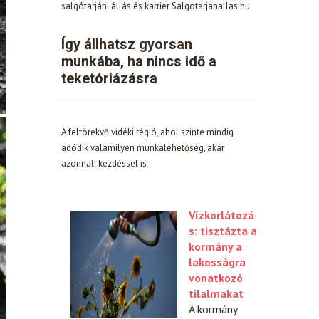
salgótarjáni állás és karrier Salgotarjanallas.hu
Így állhatsz gyorsan
munkába, ha nincs idő a
teketóriázásra
A feltörekvő vidéki régió, ahol szinte mindig
adódik valamilyen munkalehetőség, akár
azonnali kezdéssel is
Vízkorlátozá
s: tisztázta a
kormány a
lakosságra
vonatkozó
tilalmakat
A kormány