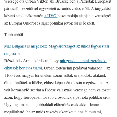
veresége óta Orbán Viktor, aki Brüsszelben a Patrióták Európáért
pártcsalád vezetőivel egyeztetett az uniós csúcs előtt. A tárgyalást
követő sajtótájékoztatón
a HVG
beszámolója alapján a vereségről,
az Európai Unióról és saját politikai jövőjéről is beszélt.
Több ebből
Már Bulgária is megelőzte Magyarországot az uniós fogyasztási
rangsorban
Részletek.
Arra a kérdésre, hogy
mit gondol a miniszterelnöki
ciklusok korlátozásáról
, Orbán történelmi példával válaszolt: „az
1100 éves magyar történelem során voltak uralkodók, akiknek
ólmot öntöttek a fülébe, ehhez képest én olcsón megúsztam”. A
volt kormányfő szerint a Fidesz választási veresége nem változtat
azon, hogy Európában tovább erősödnek a patrióta politikai erők.
Úgy fogalmazott, a jobboldali előretörés csak akkor lenne
megállítható, ha az uniós vezetés sikereket tudna felmutatni,