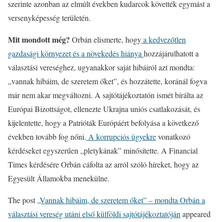
szerinte azonban az elmúlt években kudarcok követték egymást a
versenyképesség területén.
Mit mondott még?
Orbán elismerte, hogy
a kedvezőtlen
gazdasági környezet és a növekedés hiánya
hozzájárulhatott a
választási vereséghez, ugyanakkor saját hibáiról azt mondta:
„vannak hibáim, de szeretem őket”, és hozzátette, koránál fogva
már nem akar megváltozni. A sajtótájékoztatón ismét bírálta az
Európai Bizottságot, ellenezte Ukrajna uniós csatlakozását, és
kijelentette, hogy a Patrióták Európáért befolyása a következő
években tovább fog nőni.
A korrupciós ügyekre
vonatkozó
kérdéseket egyszerűen „pletykának” minősítette. A Financial
Times kérdésére Orbán cáfolta az arról szóló híreket, hogy az
Egyesült Államokba menekülne.
The post
„Vannak hibáim, de szeretem őket” – mondta Orbán a
választási vereség utáni első külföldi sajtótájékoztatóján
appeared