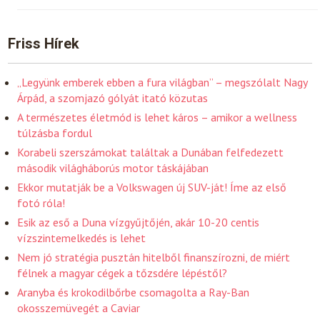
Friss Hírek
„Legyünk emberek ebben a fura világban” – megszólalt Nagy
Árpád, a szomjazó gólyát itató közutas
A természetes életmód is lehet káros – amikor a wellness
túlzásba fordul
Korabeli szerszámokat találtak a Dunában felfedezett
második világháborús motor táskájában
Ekkor mutatják be a Volkswagen új SUV-ját! Íme az első
fotó róla!
Esik az eső a Duna vízgyűjtőjén, akár 10-20 centis
vízszintemelkedés is lehet
Nem jó stratégia pusztán hitelből finanszírozni, de miért
félnek a magyar cégek a tőzsdére lépéstől?
Aranyba és krokodilbőrbe csomagolta a Ray-Ban
okosszemüvegét a Caviar