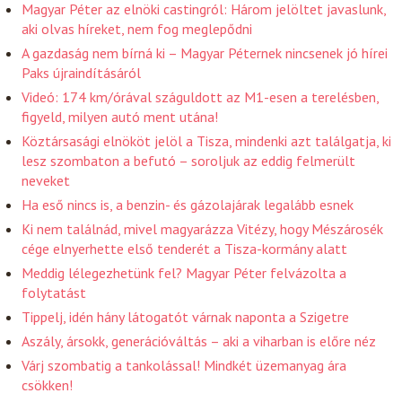
Magyar Péter az elnöki castingról: Három jelöltet javaslunk,
aki olvas híreket, nem fog meglepődni
A gazdaság nem bírná ki – Magyar Péternek nincsenek jó hírei
Paks újraindításáról
Videó: 174 km/órával száguldott az M1-esen a terelésben,
figyeld, milyen autó ment utána!
Köztársasági elnököt jelöl a Tisza, mindenki azt találgatja, ki
lesz szombaton a befutó – soroljuk az eddig felmerült
neveket
Ha eső nincs is, a benzin- és gázolajárak legalább esnek
Ki nem találnád, mivel magyarázza Vitézy, hogy Mészárosék
cége elnyerhette első tenderét a Tisza-kormány alatt
Meddig lélegezhetünk fel? Magyar Péter felvázolta a
folytatást
Tippelj, idén hány látogatót várnak naponta a Szigetre
Aszály, ársokk, generációváltás – aki a viharban is előre néz
Várj szombatig a tankolással! Mindkét üzemanyag ára
csökken!