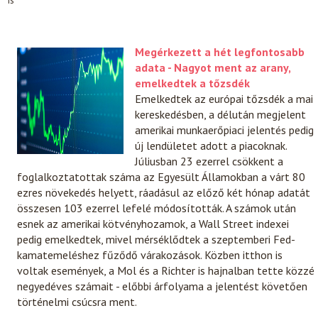
is
Megérkezett a hét legfontosabb
adata - Nagyot ment az arany,
emelkedtek a tőzsdék
Emelkedtek az európai tőzsdék a mai
kereskedésben, a délután megjelent
amerikai munkaerőpiaci jelentés pedig
új lendületet adott a piacoknak.
Júliusban 23 ezerrel csökkent a
foglalkoztatottak száma az Egyesült Államokban a várt 80
ezres növekedés helyett, ráadásul az előző két hónap adatát
összesen 103 ezerrel lefelé módosították. A számok után
esnek az amerikai kötvényhozamok, a Wall Street indexei
pedig emelkedtek, mivel mérséklődtek a szeptemberi Fed-
kamatemeléshez fűződő várakozások. Közben itthon is
voltak események, a Mol és a Richter is hajnalban tette közzé
negyedéves számait - előbbi árfolyama a jelentést követően
történelmi csúcsra ment.