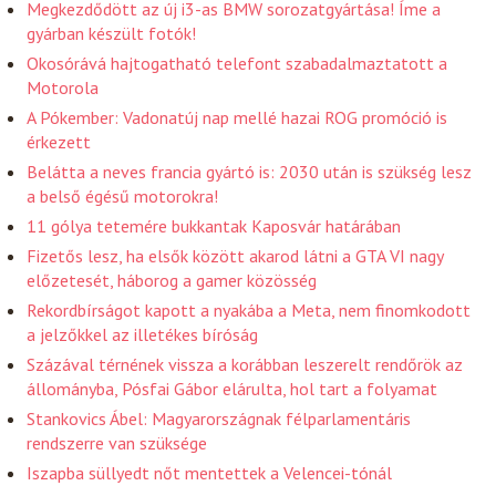
Megkezdődött az új i3-as BMW sorozatgyártása! Íme a
gyárban készült fotók!
Okosórává hajtogatható telefont szabadalmaztatott a
Motorola
A Pókember: Vadonatúj nap mellé hazai ROG promóció is
érkezett
Belátta a neves francia gyártó is: 2030 után is szükség lesz
a belső égésű motorokra!
11 gólya tetemére bukkantak Kaposvár határában
Fizetős lesz, ha elsők között akarod látni a GTA VI nagy
előzetesét, háborog a gamer közösség
Rekordbírságot kapott a nyakába a Meta, nem finomkodott
a jelzőkkel az illetékes bíróság
Százával térnének vissza a korábban leszerelt rendőrök az
állományba, Pósfai Gábor elárulta, hol tart a folyamat
Stankovics Ábel: Magyarországnak félparlamentáris
rendszerre van szüksége
Iszapba süllyedt nőt mentettek a Velencei-tónál