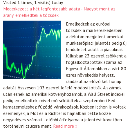
Visited 1 times, 1 visit(s) today
Megérkezett a hét legfontosabb adata - Nagyot ment az
arany, emelkedtek a tőzsdék
Emelkedtek az európai
tőzsdék a mai kereskedésben,
a délután megjelent amerikai
munkaerőpiaci jelentés pedig új
lendületet adott a piacoknak.
Júliusban 23 ezerrel csökkent a
foglalkoztatottak száma az
Egyesült Államokban a várt 80
ezres növekedés helyett,
ráadásul az előző két hónap
adatát összesen 103 ezerrel lefelé módosították. A számok
után esnek az amerikai kötvényhozamok, a Wall Street indexei
pedig emelkedtek, mivel mérséklődtek a szeptemberi Fed-
kamatemeléshez fűződő várakozások. Közben itthon is voltak
események, a Mol és a Richter is hajnalban tette közzé
negyedéves számait - előbbi árfolyama a jelentést követően
történelmi csúcsra ment.
Read more »