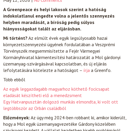
May 12, 2026
|
No Comments
A Greenpeace és helyi lakosok szerint a hatóság
indokolatlanul engedte volna a jelentős szennyezés
helyben maradását, a bíróság pedig súlyos
hiányosságokat talált az eljárásban.
Mi történt?
Az elmúlt évek egyik legsúlyosabb hazai
környezetszennyezési ügyének fordulatában a Veszprémi
Törvényszék megsemmisítette a Fejér Vármegyei
Kormányhivatal kármentesítési határozatát a Mol gárdonyi
üzemanyag-szivárgásával kapcsolatban, és új eljárás
lefolytatására kötelezte a hatóságot –
írja
a Greenfo.
Több ebből
Az egyik leggazdagabb magyarhoz köthető focicsapat
eladását készítheti elő a menedzsment
Egy Hatvanpusztán dolgozó munkás elmondta, ki volt ott
legtöbbször az Orbán családból
Előzmények:
Az ügy még 2024-ben robbant ki, amikor kiderült,
hogy a Mol egyik üzemanyagvezetéke Gárdony közelében
szivárogni kezdett. A vállalat kezdetben kisebb problémáról