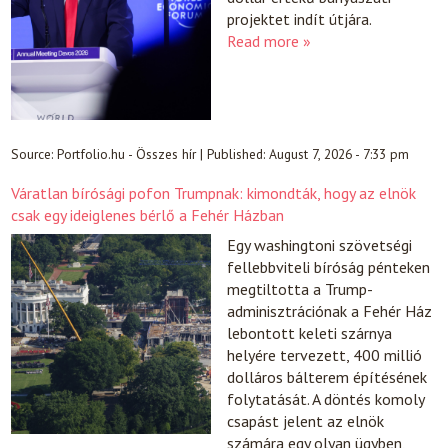
projektet indít útjára.
Read more »
Source:
Portfolio.hu - Összes hír
|
Published:
August 7, 2026 - 7:33 pm
Váratlan bírósági pofon Trumpnak: kimondták, hogy az elnök
csak egy ideiglenes bérlő a Fehér Házban
Egy washingtoni szövetségi
fellebbviteli bíróság pénteken
megtiltotta a Trump-
adminisztrációnak a Fehér Ház
lebontott keleti szárnya
helyére tervezett, 400 millió
dolláros bálterem építésének
folytatását. A döntés komoly
csapást jelent az elnök
számára egy olyan ügyben,