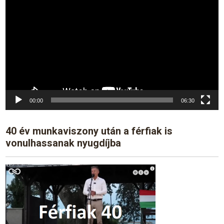
Player
00:00
06:30
40 év munkaviszony után a férfiak is
vonulhassanak nyugdíjba