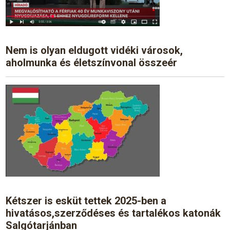
Nem is olyan eldugott vidéki városok,
aholmunka és életszínvonal összeér
Kétszer is esküt tettek 2025-ben a
hivatásos,szerződéses és tartalékos katonák
Salgótarjánban