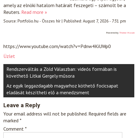
amely az elnöki hatalom határait feszegeti – számolt be a
Reuters.
Read more »
Source:
Portfolio.hu - Összes hír
|
Published:
August 7, 2026 - 7:31 pm
Powered by
Theme Mason
https://www.youtube.com/watch?v=Pdnw4KiUWp0
Üzlet
Post
Rendszerváltás a Zöld Válaszban: videós formában is
navigation
követhető Litkai Gergely műsora
Az egyik leggazdagabb magyarhoz köthető focicsapat
eladását készítheti elő a menedzsment
Leave a Reply
Your email address will not be published.
Required fields are
marked
*
Comment
*