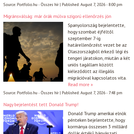
Source:
Portfolio.hu - Összes hír
|
Published:
August 7, 2026 - 8:00 pm
Migránsválság: már órák múlva szigorú ellenőrzés jön
Spanyolország bejelentette,
hogy szombat éjféltől
szeptember 7-ig
határellenőrzést vezet be az
Olaszországból érkező légi és
tengeri járatokon, miután a két
uniós tagállam között
kiéleződött az illegális
migrációval kapcsolatos vita.
Read more »
Source:
Portfolio.hu - Összes hír
|
Published:
August 7, 2026 - 7:48 pm
Nagy bejelentést tett Donald Trump!
Donald Trump amerikai elnök
pénteken bejelentette, hogy
kormánya összesen 3 milliárd
dollár értékű bányászati