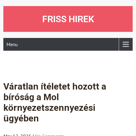
Skip
to
content
FRISS HIREK
Menu
Váratlan ítéletet hozott a
bíróság a Mol
környezetszennyezési
ügyében