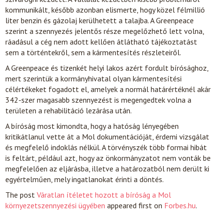
kommunikált, később azonban elismerte, hogy közel félmillió
liter benzin és gázolaj kerülhetett a talajba. A Greenpeace
szerint a szennyezés jelentős része megelőzhető lett volna,
ráadásul a cég nem adott kellően átlátható tájékoztatást
sem a történtekről, sem a kármentesítés részleteiről.
A Greenpeace és tizenkét helyi lakos azért fordult bírósághoz,
mert szerintük a kormányhivatal olyan kármentesítési
célértékeket fogadott el, amelyek a normál határértéknél akár
342-szer magasabb szennyezést is megengedtek volna a
területen a rehabilitáció lezárása után.
A bíróság most kimondta, hogy a hatóság lényegében
kritikátlanul vette át a Mol dokumentációját, érdemi vizsgálat
és megfelelő indoklás nélkül. A törvényszék több formai hibát
is feltárt, például azt, hogy az önkormányzatot nem vonták be
megfelelően az eljárásba, illetve a határozatból nem derült ki
egyértelműen, mely ingatlanokat érinti a döntés.
The post
Váratlan ítéletet hozott a bíróság a Mol
környezetszennyezési ügyében
appeared first on
Forbes.hu
.