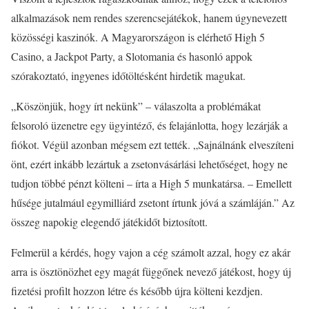
alkalmazások nem rendes szerencsejátékok, hanem úgynevezett
közösségi kaszinók. A Magyarországon is elérhető High 5
Casino, a Jackpot Party, a Slotomania és hasonló appok
szórakoztató, ingyenes időtöltésként hirdetik magukat.
„Köszönjük, hogy írt nekünk” – válaszolta a problémákat
felsoroló üzenetre egy ügyintéző, és felajánlotta, hogy lezárják a
fiókot. Végül azonban mégsem ezt tették. „Sajnálnánk elveszíteni
önt, ezért inkább lezártuk a zsetonvásárlási lehetőséget, hogy ne
tudjon többé pénzt költeni – írta a High 5 munkatársa. – Emellett
hűsége jutalmául egymilliárd zsetont írtunk jóvá a számláján.” Az
összeg napokig elegendő játékidőt biztosított.
Felmerül a kérdés, hogy vajon a cég számolt azzal, hogy ez akár
arra is ösztönözhet egy magát függőnek nevező játékost, hogy új
fizetési profilt hozzon létre és később újra költeni kezdjen.