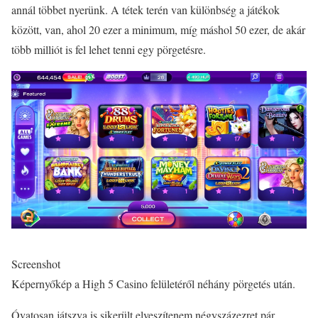
annál többet nyerünk. A tétek terén van különbség a játékok
között, van, ahol 20 ezer a minimum, míg máshol 50 ezer, de akár
több milliót is fel lehet tenni egy pörgetésre.
Screenshot
Képernyőkép a High 5 Casino felületéről néhány pörgetés után.
Óvatosan játszva is sikerült elveszítenem négyszázezret pár