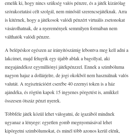
emelik ki, hogy nincs szükség valós pénzre, és a játék kizárólag
szórakoztatási célt szolgál, nem minősül szerencsejátéknak. Arra
is kitérnek, hogy a játékosok valódi pénzért virtuális zsetonokat
vásárolhatnak, de a nyeremények semmilyen formában nem
válthatók valódi pénzre.
A belépéskor egészen az irányítószámig lebontva meg kell adni a
lakcímet, majd felugrik egy újabb ablak a bagollyal, aki
megajándékoz egymilliónyi játékpénzzel. Ennek a szimbóluma
nagyon hajaz a dollárjelre, de jogi okokból nem használnak valós
valutát. A regisztrációért cserébe 40 ezernyi token is a ház
ajándéka, és rögtön kapok 15 ingyenes pörgetést is, amikkel
összesen ötszáz pénzt nyerek.
Többféle játék közül lehet válogatni, de igazából mindnek
ugyanaz a lényege: egyetlen gomb megnyomásával lehet
kipörgetni szimbólumokat, és minél több azonos kerül elénk,