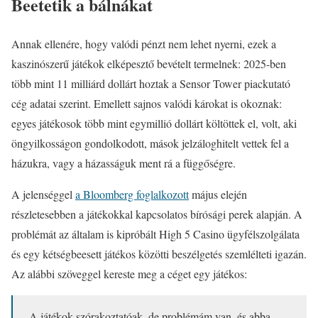
Beetetik a bálnákat
Annak ellenére, hogy valódi pénzt nem lehet nyerni, ezek a
kaszinószerű játékok elképesztő bevételt termelnek: 2025-ben
több mint 11 milliárd dollárt hoztak a Sensor Tower piackutató
cég adatai szerint. Emellett sajnos valódi károkat is okoznak:
egyes játékosok több mint egymillió dollárt költöttek el, volt, aki
öngyilkosságon gondolkodott, mások jelzáloghitelt vettek fel a
házukra, vagy a házasságuk ment rá a függőségre.
A jelenséggel
a Bloomberg foglalkozott
május elején
részletesebben a játékokkal kapcsolatos bírósági perek alapján. A
problémát az általam is kipróbált High 5 Casino ügyfélszolgálata
és egy kétségbeesett játékos közötti beszélgetés szemlélteti igazán.
Az alábbi szöveggel kereste meg a céget egy játékos:
„A játékok szórakoztatóak, de problémám van, és abba