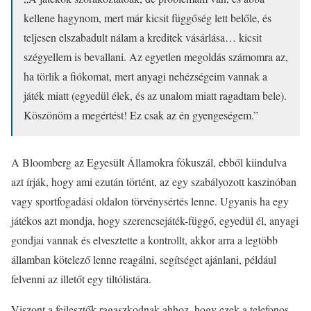
kellene hagynom, mert már kicsit függőség lett belőle, és
teljesen elszabadult nálam a kreditek vásárlása… kicsit
szégyellem is bevallani. Az egyetlen megoldás számomra az,
ha törlik a fiókomat, mert anyagi nehézségeim vannak a
játék miatt (egyedül élek, és az unalom miatt ragadtam bele).
Köszönöm a megértést! Ez csak az én gyengeségem.”
A Bloomberg az Egyesült Államokra fókuszál, ebből kiindulva
azt írják, hogy ami ezután történt, az egy szabályozott kaszinóban
vagy sportfogadási oldalon törvénysértés lenne. Ugyanis ha egy
játékos azt mondja, hogy szerencsejáték-függő, egyedül él, anyagi
gondjai vannak és elvesztette a kontrollt, akkor arra a legtöbb
államban kötelező lenne reagálni, segítséget ajánlani, például
felvenni az illetőt egy tiltólistára.
Viszont a fejlesztők ragaszkodnak ahhoz, hogy ezek a telefonos