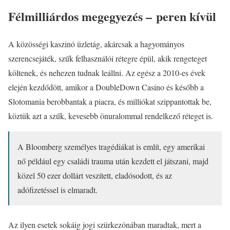
Félmilliárdos megegyezés – peren kívül
A közösségi kaszinó üzletág, akárcsak a hagyományos
szerencsejáték, szűk felhasználói rétegre épül, akik rengeteget
költenek, és nehezen tudnak leállni. Az egész a 2010-es évek
elején kezdődött, amikor a DoubleDown Casino és később a
Slotomania berobbantak a piacra, és milliókat szippantottak be,
köztük azt a szűk, kevesebb önuralommal rendelkező réteget is.
A Bloomberg személyes tragédiákat is említ, egy amerikai
nő például egy családi trauma után kezdett el játszani, majd
közel 50 ezer dollárt veszített, eladósodott, és az
adófizetéssel is elmaradt.
Az ilyen esetek sokáig jogi szürkezónában maradtak, mert a