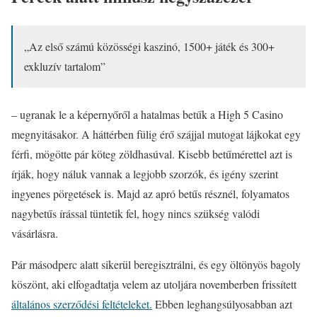
„Az első számú közösségi kaszinó, 1500+ játék és 300+
exkluzív tartalom”
– ugranak le a képernyőről a hatalmas betűk a High 5 Casino
megnyitásakor. A háttérben fülig érő szájjal mutogat lájkokat egy
férfi, mögötte pár köteg zöldhasúval. Kisebb betűmérettel azt is
írják, hogy náluk vannak a legjobb szorzók, és igény szerint
ingyenes pörgetések is. Majd az apró betűs résznél, folyamatos
nagybetűs írással tüntetik fel, hogy nincs szükség valódi
vásárlásra.
Pár másodperc alatt sikerül beregisztrálni, és egy öltönyös bagoly
köszönt, aki elfogadtatja velem az utoljára novemberben frissített
általános szerződési feltételeket.
Ebben leghangsúlyosabban azt