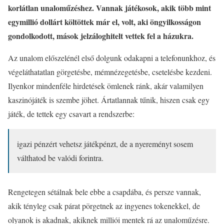
korlátlan unaloműzéshez. Vannak játékosok, akik több mint
egymillió dollárt költöttek már el, volt, aki öngyilkosságon
gondolkodott, mások jelzáloghitelt vettek fel a házukra.
Az unalom előszelénél első dolgunk odakapni a telefonunkhoz, és
végeláthatatlan görgetésbe, mémnézegetésbe, csetelésbe kezdeni.
Ilyenkor mindenféle hirdetések ömlenek ránk, akár valamilyen
kaszinójáték is szembe jöhet. Ártatlannak tűnik, hiszen csak egy
játék, de tettek egy csavart a rendszerbe:
igazi pénzért vehetsz játékpénzt, de a nyereményt sosem
válthatod be valódi forintra.
Rengetegen sétálnak bele ebbe a csapdába, és persze vannak,
akik tényleg csak párat pörgetnek az ingyenes tokenekkel, de
olyanok is akadnak, akiknek milliói mentek rá az unaloműzésre.