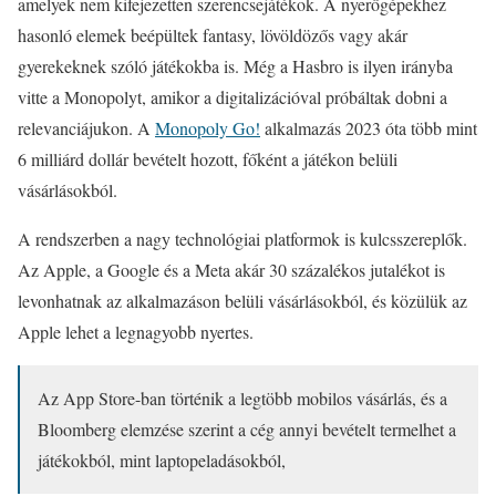
amelyek nem kifejezetten szerencsejátékok. A nyerőgépekhez
hasonló elemek beépültek fantasy, lövöldözős vagy akár
gyerekeknek szóló játékokba is. Még a Hasbro is ilyen irányba
vitte a Monopolyt, amikor a digitalizációval próbáltak dobni a
relevanciájukon. A
Monopoly Go!
alkalmazás 2023 óta több mint
6 milliárd dollár bevételt hozott, főként a játékon belüli
vásárlásokból.
A rendszerben a nagy technológiai platformok is kulcsszereplők.
Az Apple, a Google és a Meta akár 30 százalékos jutalékot is
levonhatnak az alkalmazáson belüli vásárlásokból, és közülük az
Apple lehet a legnagyobb nyertes.
Az App Store-ban történik a legtöbb mobilos vásárlás, és a
Bloomberg elemzése szerint a cég annyi bevételt termelhet a
játékokból, mint laptopeladásokból,