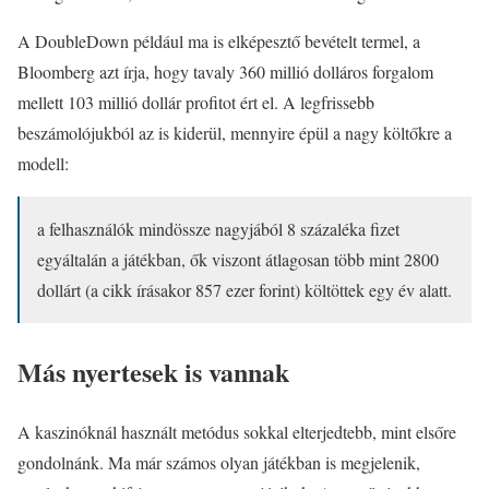
A DoubleDown például ma is elképesztő bevételt termel, a
Bloomberg azt írja, hogy tavaly 360 millió dolláros forgalom
mellett 103 millió dollár profitot ért el. A legfrissebb
beszámolójukból az is kiderül, mennyire épül a nagy költőkre a
modell:
a felhasználók mindössze nagyjából 8 százaléka fizet
egyáltalán a játékban, ők viszont átlagosan több mint 2800
dollárt (a cikk írásakor 857 ezer forint) költöttek egy év alatt.
Más nyertesek is vannak
A kaszinóknál használt metódus sokkal elterjedtebb, mint elsőre
gondolnánk. Ma már számos olyan játékban is megjelenik,