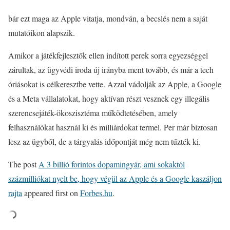
bár ezt maga az Apple vitatja, mondván, a becslés nem a saját
mutatóikon alapszik.
Amikor a játékfejlesztők ellen indított perek sorra egyezséggel
zárultak, az ügyvédi iroda új irányba ment tovább, és már a tech
óriásokat is célkeresztbe vette. Azzal vádolják az Apple, a Google
és a Meta vállalatokat, hogy aktívan részt vesznek egy illegális
szerencsejáték-ökoszisztéma működtetésében, amely
felhasználókat használ ki és milliárdokat termel. Per már biztosan
lesz az ügyből, de a tárgyalás időpontját még nem tűzték ki.
The post
A 3 billió forintos dopamingyár, ami sokaktól
százmilliókat nyelt be, hogy végül az Apple és a Google kaszáljon
rajta
appeared first on
Forbes.hu
.