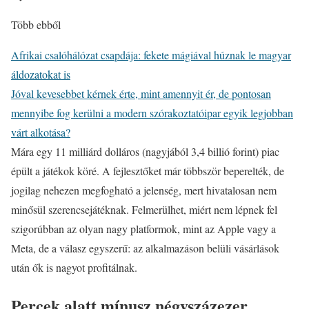
Több ebből
Afrikai csalóhálózat csapdája: fekete mágiával húznak le magyar
áldozatokat is
Jóval kevesebbet kérnek érte, mint amennyit ér, de pontosan
mennyibe fog kerülni a modern szórakoztatóipar egyik legjobban
várt alkotása?
Mára egy 11 milliárd dolláros (nagyjából 3,4 billió forint) piac
épült a játékok köré. A fejlesztőket már többször beperelték, de
jogilag nehezen megfogható a jelenség, mert hivatalosan nem
minősül szerencsejátéknak. Felmerülhet, miért nem lépnek fel
szigorúbban az olyan nagy platformok, mint az Apple vagy a
Meta, de a válasz egyszerű: az alkalmazáson belüli vásárlások
után ők is nagyot profitálnak.
Percek alatt mínusz négyszázezer