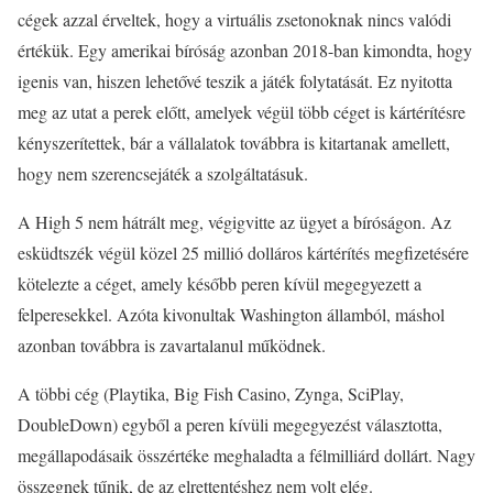
cégek azzal érveltek, hogy a virtuális zsetonoknak nincs valódi
értékük. Egy amerikai bíróság azonban 2018-ban kimondta, hogy
igenis van, hiszen lehetővé teszik a játék folytatását. Ez nyitotta
meg az utat a perek előtt, amelyek végül több céget is kártérítésre
kényszerítettek, bár a vállalatok továbbra is kitartanak amellett,
hogy nem szerencsejáték a szolgáltatásuk.
A High 5 nem hátrált meg, végigvitte az ügyet a bíróságon. Az
esküdtszék végül közel 25 millió dolláros kártérítés megfizetésére
kötelezte a céget, amely később peren kívül megegyezett a
felperesekkel. Azóta kivonultak Washington államból, máshol
azonban továbbra is zavartalanul működnek.
A többi cég (Playtika, Big Fish Casino, Zynga, SciPlay,
DoubleDown) egyből a peren kívüli megegyezést választotta,
megállapodásaik összértéke meghaladta a félmilliárd dollárt. Nagy
összegnek tűnik, de az elrettentéshez nem volt elég.