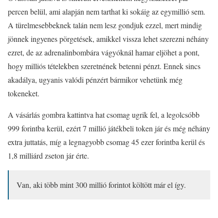
percen belül, ami alapján nem tarthat ki sokáig az egymillió sem.
A türelmesebbeknek talán nem lesz gondjuk ezzel, mert mindig
jönnek ingyenes pörgetések, amikkel vissza lehet szerezni néhány
ezret, de az adrenalinbombára vágyóknál hamar eljöhet a pont,
hogy milliós tételekben szeretnének betenni pénzt. Ennek sincs
akadálya, ugyanis valódi pénzért bármikor vehetünk még
tokeneket.
A vásárlás gombra kattintva hat csomag ugrik fel, a legolcsóbb
999 forintba kerül, ezért 7 millió játékbeli token jár és még néhány
extra juttatás, míg a legnagyobb csomag 45 ezer forintba kerül és
1,8 milliárd zseton jár érte.
Van, aki több mint 300 millió forintot költött már el így.