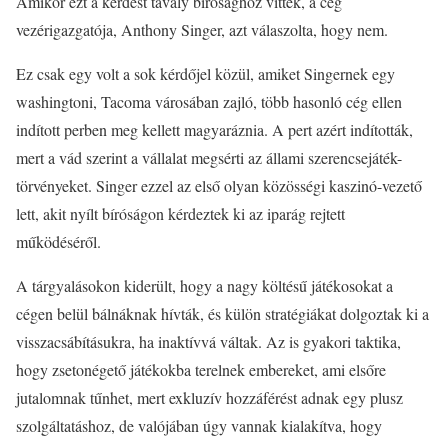
Amikor ezt a kérdést tavaly bírósághoz vitték, a cég
vezérigazgatója, Anthony Singer, azt válaszolta, hogy nem.
Ez csak egy volt a sok kérdőjel közül, amiket Singernek egy
washingtoni, Tacoma városában zajló, több hasonló cég ellen
indított perben meg kellett magyaráznia. A pert azért indították,
mert a vád szerint a vállalat megsérti az állami szerencsejáték-
törvényeket. Singer ezzel az első olyan közösségi kaszinó-vezető
lett, akit nyílt bíróságon kérdeztek ki az iparág rejtett
működéséről.
A tárgyalásokon kiderült, hogy a nagy költésű játékosokat a
cégen belül bálnáknak hívták, és külön stratégiákat dolgoztak ki a
visszacsábításukra, ha inaktívvá váltak. Az is gyakori taktika,
hogy zsetonégető játékokba terelnek embereket, ami elsőre
jutalomnak tűnhet, mert exkluzív hozzáférést adnak egy plusz
szolgáltatáshoz, de valójában úgy vannak kialakítva, hogy