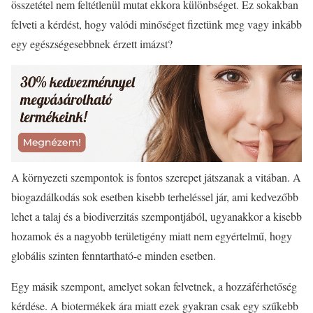
összetétel nem feltétlenül mutat ekkora különbséget. Ez sokakban
felveti a kérdést, hogy valódi minőséget fizetünk meg vagy inkább
egy egészségesebbnek érzett imázst?
A környezeti szempontok is fontos szerepet játszanak a vitában. A
biogazdálkodás sok esetben kisebb terheléssel jár, ami kedvezőbb
lehet a talaj és a biodiverzitás szempontjából, ugyanakkor a kisebb
hozamok és a nagyobb területigény miatt nem egyértelmű, hogy
globális szinten fenntartható-e minden esetben.
Egy másik szempont, amelyet sokan felvetnek, a hozzáférhetőség
kérdése. A biotermékek ára miatt ezek gyakran csak egy szűkebb