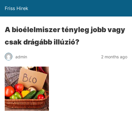
Friss Hirek
A bioélelmiszer tényleg jobb vagy
csak drágább illúzió?
admin
2 months ago