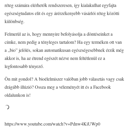
réteg számára elérhetők rendszeresen, így kialakulhat egyfajta
egészségtudatos elit és egy árérzékenyebb vásárlói réteg közötti
különbség.
Felmerül az is, hogy mennyire befolyásolja a döntéseinket a
címke, nem pedig a tényleges tartalom? Ha egy terméken ott van
a „bio” jelölés, sokan automatikusan egészségesebbnek érzik még
akkor is, ha az étrend egészét nézve nem feltétlenül ez a
legfontosabb tényező.
Ön mit gondol? A bioélelmiszer valóban jobb választás vagy csak
drágább illúzió? Ossza meg a véleményét itt és a Facebook
oldalunkon is!
https://www.youtube.com/watch?v=Pdnw4KiUWp0