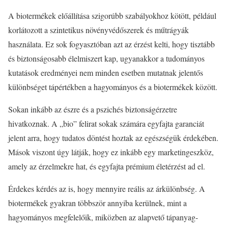
A biotermékek előállítása szigorúbb szabályokhoz kötött, például
korlátozott a szintetikus növényvédőszerek és műtrágyák
használata. Ez sok fogyasztóban azt az érzést kelti, hogy tisztább
és biztonságosabb élelmiszert kap, ugyanakkor a tudományos
kutatások eredményei nem minden esetben mutatnak jelentős
különbséget tápértékben a hagyományos és a biotermékek között.
Sokan inkább az észre és a pszichés biztonságérzetre
hivatkoznak. A „bio” felirat sokak számára egyfajta garanciát
jelent arra, hogy tudatos döntést hoztak az egészségük érdekében.
Mások viszont úgy látják, hogy ez inkább egy marketingeszköz,
amely az érzelmekre hat, és egyfajta prémium életérzést ad el.
Érdekes kérdés az is, hogy mennyire reális az árkülönbség. A
biotermékek gyakran többször annyiba kerülnek, mint a
hagyományos megfelelőik, miközben az alapvető tápanyag-