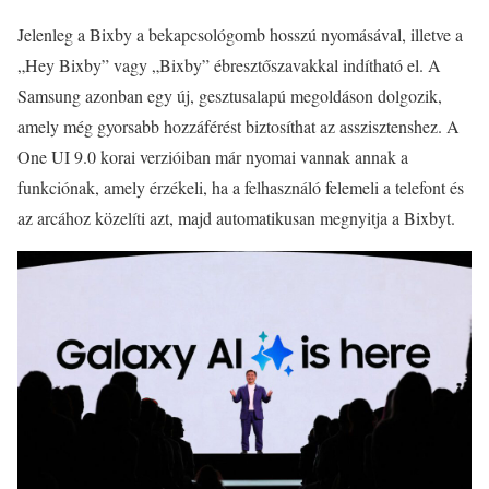
Jelenleg a Bixby a bekapcsológomb hosszú nyomásával, illetve a
„Hey Bixby” vagy „Bixby” ébresztőszavakkal indítható el. A
Samsung azonban egy új, gesztusalapú megoldáson dolgozik,
amely még gyorsabb hozzáférést biztosíthat az asszisztenshez. A
One UI 9.0 korai verzióiban már nyomai vannak annak a
funkciónak, amely érzékeli, ha a felhasználó felemeli a telefont és
az arcához közelíti azt, majd automatikusan megnyitja a Bixbyt.