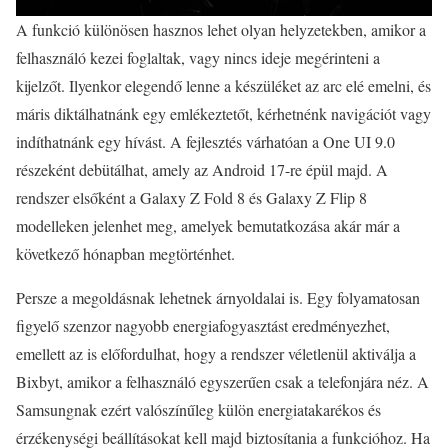
A funkció különösen hasznos lehet olyan helyzetekben, amikor a
felhasználó kezei foglaltak, vagy nincs ideje megérinteni a
kijelzőt. Ilyenkor elegendő lenne a készüléket az arc elé emelni, és
máris diktálhatnánk egy emlékeztetőt, kérhetnénk navigációt vagy
indíthatnánk egy hívást. A fejlesztés várhatóan a One UI 9.0
részeként debütálhat, amely az Android 17-re épül majd. A
rendszer elsőként a Galaxy Z Fold 8 és Galaxy Z Flip 8
modelleken jelenhet meg, amelyek bemutatkozása akár már a
következő hónapban megtörténhet.
Persze a megoldásnak lehetnek árnyoldalai is. Egy folyamatosan
figyelő szenzor nagyobb energiafogyasztást eredményezhet,
emellett az is előfordulhat, hogy a rendszer véletlenül aktiválja a
Bixbyt, amikor a felhasználó egyszerűen csak a telefonjára néz. A
Samsungnak ezért valószínűleg külön energiatakarékos és
érzékenységi beállításokat kell majd biztosítania a funkcióhoz. Ha