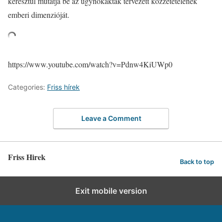
keresztül mutatja be az ügynökakták tervezett közzétételének
emberi dimenzióját.
https://www.youtube.com/watch?v=Pdnw4KiUWp0
Categories:
Friss hírek
Leave a Comment
Friss Hirek
Back to top
Exit mobile version