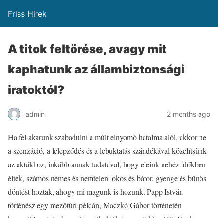
Friss Hirek
A titok feltörése, avagy mit
kaphatunk az állambiztonsági
iratoktól?
admin
2 months ago
Ha fel akarunk szabadulni a múlt elnyomó hatalma alól, akkor ne
a szenzáció, a lelepződés és a lebuktatás szándékával közelítsünk
az aktákhoz, inkább annak tudatával, hogy eleink nehéz időkben
éltek, számos nemes és nemtelen, okos és bátor, gyenge és bűnös
döntést hoztak, ahogy mi magunk is hozunk. Papp István
történész egy mezőtúri példán, Maczkó Gábor történetén