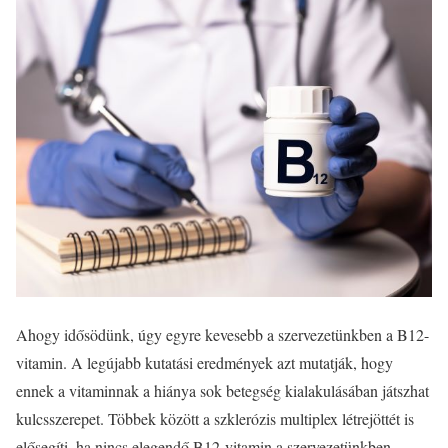
Ahogy idősödünk, úgy egyre kevesebb a szervezetünkben a B12-
vitamin. A legújabb kutatási eredmények azt mutatják, hogy
ennek a vitaminnak a hiánya sok betegség kialakulásában játszhat
kulcsszerepet. Többek között a szklerózis multiplex létrejöttét is
elősegíti, ha nincs elegendő B12-vitamin a szervezetünkben.