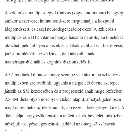
A szklerózis multiplex egy krónikus (vagy autoimmun) betegség,
amikor a szervezet immunrendszere megtámadja a központi
idegrendszert, és ezzel neurodegenerációt okoz. A szklerózis
multiplex és a B12-vitamin hiánya hasonló neurológiai tüneteket
okozhat: például ilyen a kezek és a lábak zsibbadása, bizsergése,
járási problémák, beszédzavar, de kialakulhatnak
memóriaproblémák és kognitív diszfunkciók is.
Az étrendnek különösen nagy szerepe van akkor, ha szklerózis
multiplexben szenvedünk, ugyanis a megfelelő étrend szerepet
játszik az SM kezelésében és a progressziójának megelőzésében.
Az SM-diéta olyan növényi ételeken alapul, amelyek jelentősen
megkönnyíthetik az életét annak, aki ezzel a betegséggel küzd. A
diéta célja, hogy csökkentsük a telített zsírok bevitelét, miközben
növeljük az egészséges zsírok, például az omega-3 zsírsavak