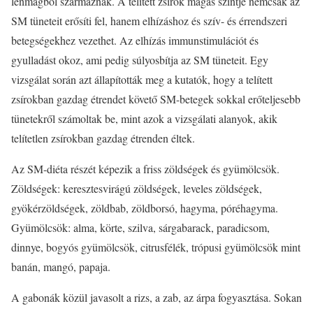
lenmagból származnak. A telített zsírok magas szintje nemcsak az
SM tüneteit erősíti fel, hanem elhízáshoz és szív- és érrendszeri
betegségekhez vezethet. Az elhízás immunstimulációt és
gyulladást okoz, ami pedig súlyosbítja az SM tüneteit. Egy
vizsgálat során azt állapították meg a kutatók, hogy a telített
zsírokban gazdag étrendet követő SM-betegek sokkal erőteljesebb
tünetekről számoltak be, mint azok a vizsgálati alanyok, akik
telítetlen zsírokban gazdag étrenden éltek.
Az SM-diéta részét képezik a friss zöldségek és gyümölcsök.
Zöldségek: keresztesvirágú zöldségek, leveles zöldségek,
gyökérzöldségek, zöldbab, zöldborsó, hagyma, póréhagyma.
Gyümölcsök: alma, körte, szilva, sárgabarack, paradicsom,
dinnye, bogyós gyümölcsök, citrusfélék, trópusi gyümölcsök mint
banán, mangó, papaja.
A gabonák közül javasolt a rizs, a zab, az árpa fogyasztása. Sokan