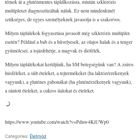
térnek át a gluténmentes táplálkozásra, miután szklerózis
multiplexet diagnosztizáltak náluk. Ez nem mindenkinél
szükséges, de egyes személyeknek javasolja is a szakorvos.
Milyen táplálékok fogyasztása javasolt még szklerózis multiplex
esetén? Például a bab és a hüvelyesek, az olajos halak és a tenger
gyümölcsei, a tojásfehérje, a magvak és diófélék.
Milyen táplálékokat kerüljünk, ha SM betegségünk van? A zsíros
húsféléket, a sült ételeket, a tejtermékeket (ha laktózérzékenyek
vagyunk), a gluténes gabonákat (ha gluténérzékenyek vagyunk),
a rántott ételeket, a cukros italokat és ételeket.
https://www.youtube.com/watch?v=Pdnw4KiUWp0
Categories:
Életmód