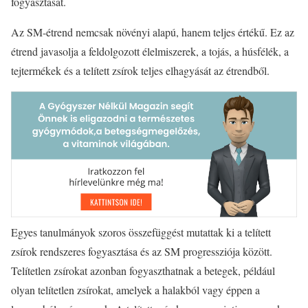
fogyasztását.
Az SM-étrend nemcsak növényi alapú, hanem teljes értékű. Ez az
étrend javasolja a feldolgozott élelmiszerek, a tojás, a húsfélék, a
tejtermékek és a telített zsírok teljes elhagyását az étrendből.
Egyes tanulmányok szoros összefüggést mutattak ki a telített
zsírok rendszeres fogyasztása és az SM progressziója között.
Telítetlen zsírokat azonban fogyaszthatnak a betegek, például
olyan telítetlen zsírokat, amelyek a halakból vagy éppen a