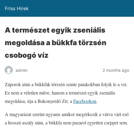
Friss Hirek
A természet egyik zseniális
megoldása a bükkfa törzsén
csobogó víz
admin
2 months ago
Záporok után a bükkfák törzsén szinte patakokban folyik le a víz.
Ez nem a véletlen műve, hanem a természet egyik zseniális
megoldása, írja a Bakonyerdő Zrt. a
Facebookon
.
A magyarázat szerint ugyanis amikor megérkezik a várva várt eső
a hosszú aszály után, a bükkfa nem pazarol egyetlen cseppet sem.