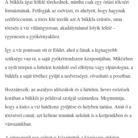
A bükkfa ágai felfelé törekednek, mintha csak egy óriási tölcsért
formáznának. Felfogják az esővizet, és ahelyett, hogy hagynák
szétfröccsenni, a törzs felé terelik azt.A bükkfa ezüstös, sima
törzsén a víz villámgyorsan, akadálytalanul folyik lefelé –
egyenesen a gyökérnyakhoz.
Így a víz pontosan ott ér földet, ahol a fának a legnagyobb
szüksége van rá, a saját gyökérrendszere központjában. Miközben
a nyílt terepen a hirtelen lezúduló eső elfolyna vagy elpárologna, a
bükkfa a saját tövéhez gyűjti a nedvességet, olvasható a posztban.
Hozzáteszik: az aszályos időszakok és a hirtelen, heves esőzések
korában a bükkfa jó példával szolgál számunkra. Megmutatja,
hogy a kulcs a víz hatékony gyűjtése és helyben tartása. Amit ő a
törzsével csinál, azt kellene tennünk nekünk is a kertjeinkben és a
városainkban.
A jelenségről egy videót is közzétettek a közösségi oldalon.