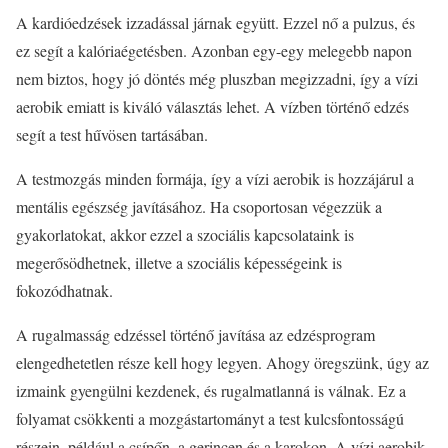
A kardióedzések izzadással járnak együtt. Ezzel nő a pulzus, és
ez segít a kalóriaégetésben. Azonban egy-egy melegebb napon
nem biztos, hogy jó döntés még pluszban megizzadni, így a vízi
aerobik emiatt is kiváló választás lehet. A vízben történő edzés
segít a test hűvösen tartásában.
A testmozgás minden formája, így a vízi aerobik is hozzájárul a
mentális egészség javításához. Ha csoportosan végezzük a
gyakorlatokat, akkor ezzel a szociális kapcsolataink is
megerősödhetnek, illetve a szociális képességeink is
fokozódhatnak.
A rugalmasság edzéssel történő javítása az edzésprogram
elengedhetetlen része kell hogy legyen. Ahogy öregszünk, úgy az
izmaink gyengülni kezdenek, és rugalmatlanná is válnak. Ez a
folyamat csökkenti a mozgástartományt a test kulcsfontosságú
részein, például a csípőn, a gerincen és a karokon. A vízi aerobik