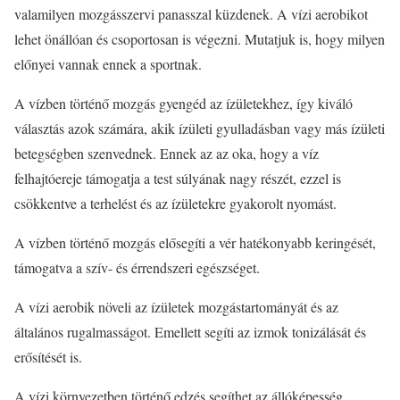
valamilyen mozgásszervi panasszal küzdenek. A vízi aerobikot
lehet önállóan és csoportosan is végezni. Mutatjuk is, hogy milyen
előnyei vannak ennek a sportnak.
A vízben történő mozgás gyengéd az ízületekhez, így kiváló
választás azok számára, akik ízületi gyulladásban vagy más ízületi
betegségben szenvednek. Ennek az az oka, hogy a víz
felhajtóereje támogatja a test súlyának nagy részét, ezzel is
csökkentve a terhelést és az ízületekre gyakorolt nyomást.
A vízben történő mozgás elősegíti a vér hatékonyabb keringését,
támogatva a szív- és érrendszeri egészséget.
A vízi aerobik növeli az ízületek mozgástartományát és az
általános rugalmasságot. Emellett segíti az izmok tonizálását és
erősítését is.
A vízi környezetben történő edzés segíthet az állóképesség