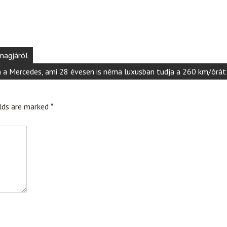
 magjáról
 a Mercedes, ami 28 évesen is néma luxusban tudja a 260 km/órát
elds are marked
*