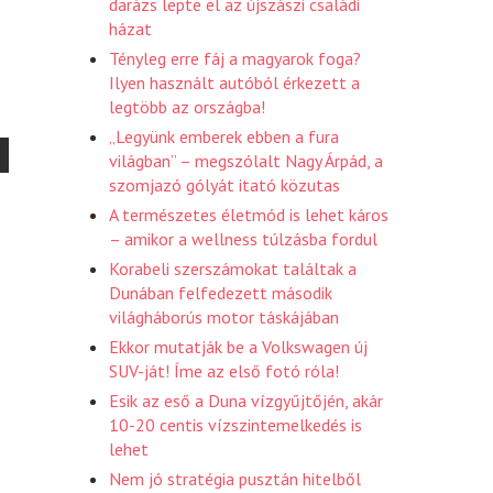
darázs lepte el az újszászi családi
házat
Tényleg erre fáj a magyarok foga?
Ilyen használt autóból érkezett a
legtöbb az országba!
„Legyünk emberek ebben a fura
világban” – megszólalt Nagy Árpád, a
szomjazó gólyát itató közutas
A természetes életmód is lehet káros
– amikor a wellness túlzásba fordul
Korabeli szerszámokat találtak a
Dunában felfedezett második
világháborús motor táskájában
Ekkor mutatják be a Volkswagen új
SUV-ját! Íme az első fotó róla!
Esik az eső a Duna vízgyűjtőjén, akár
10-20 centis vízszintemelkedés is
lehet
Nem jó stratégia pusztán hitelből