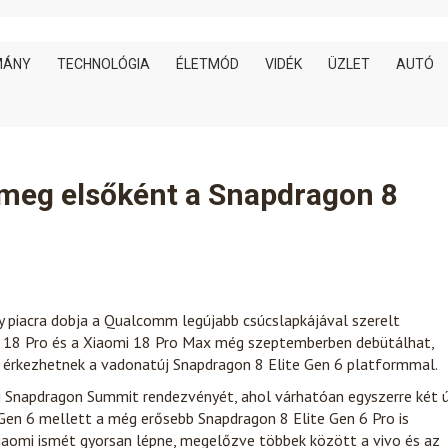
MÁNY
TECHNOLÓGIA
ÉLETMÓD
VIDÉK
ÜZLET
AUTÓ
 meg elsőként a Snapdragon 8
ely piacra dobja a Qualcomm legújabb csúcslapkájával szerelt
omi 18 Pro és a Xiaomi 18 Pro Max még szeptemberben debütálhat,
 érkezhetnek a vadonatúj Snapdragon 8 Elite Gen 6 platformmal.
i Snapdragon Summit rendezvényét, ahol várhatóan egyszerre két ú
 Gen 6 mellett a még erősebb Snapdragon 8 Elite Gen 6 Pro is
 Xiaomi ismét gyorsan lépne, megelőzve többek között a vivo és az