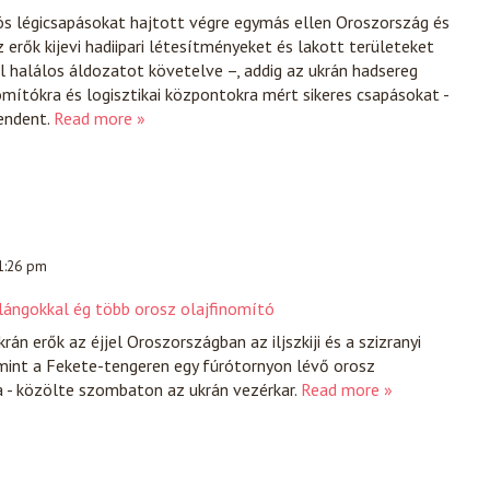
ös légicsapásokat hajtott végre egymás ellen Oroszország és
 erők kijevi hadiipari létesítményeket és lakott területeket
l halálos áldozatot követelve –, addig az ukrán hadsereg
omítókra és logisztikai központokra mért sikeres csapásokat -
endent.
Read more »
 1:26 pm
 lángokkal ég több orosz olajfinomító
án erők az éjjel Oroszországban az iljszkiji és a szizranyi
mint a Fekete-tengeren egy fúrótornyon lévő orosz
 - közölte szombaton az ukrán vezérkar.
Read more »