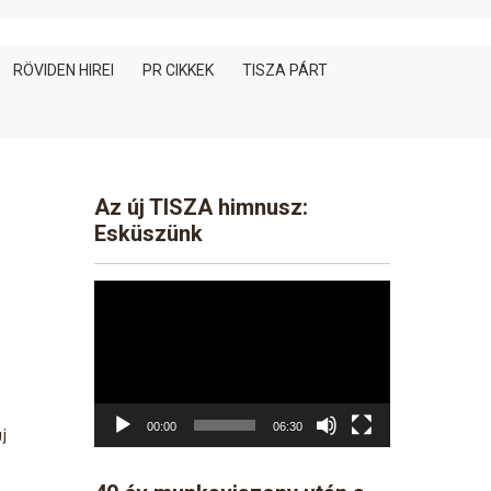
RÖVIDEN HIREI
PR CIKKEK
TISZA PÁRT
Az új TISZA himnusz:
Esküszünk
Video
Player
00:00
06:30
j