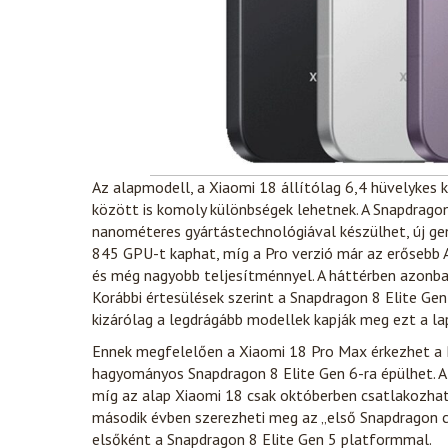
Az alapmodell, a Xiaomi 18 állítólag 6,4 hüvelykes 
között is komoly különbségek lehetnek. A Snapdragon
nanométeres gyártástechnológiával készülhet, új ge
845 GPU-t kaphat, míg a Pro verzió már az erősebb 
és még nagyobb teljesítménnyel. A háttérben azonban
Korábbi értesülések szerint a Snapdragon 8 Elite Gen
kizárólag a legdrágább modellek kapják meg ezt a la
Ennek megfelelően a Xiaomi 18 Pro Max érkezhet a P
hagyományos Snapdragon 8 Elite Gen 6-ra épülhet. A
míg az alap Xiaomi 18 csak októberben csatlakozhat 
második évben szerezheti meg az „első Snapdragon c
elsőként a Snapdragon 8 Elite Gen 5 platformmal.