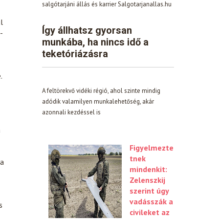
salgótarjáni állás és karrier Salgotarjanallas.hu
l
Így állhatsz gyorsan
-
munkába, ha nincs idő a
teketóriázásra
.
A feltörekvő vidéki régió, ahol szinte mindig
adódik valamilyen munkalehetőség, akár
azonnali kezdéssel is
a
Figyelmezte
tnek
 a
mindenkit:
Zelenszkij
szerint úgy
vadásszák a
s
civileket az