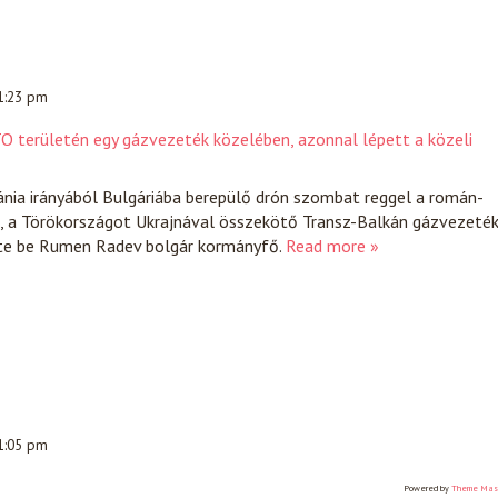
 1:23 pm
ATO területén egy gázvezeték közelében, azonnal lépett a közeli
nia irányából Bulgáriába berepülő drón szombat reggel a román-
t, a Törökországot Ukrajnával összekötő Transz-Balkán gázvezeté
tte be Rumen Radev bolgár kormányfő.
Read more »
 1:05 pm
Powered by
Theme Mas