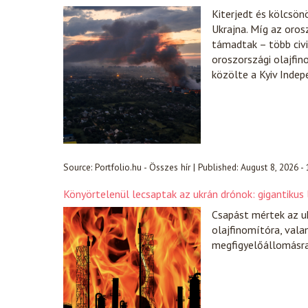
Kiterjedt és kölcsön
Ukrajna. Míg az orosz
támadtak – több civi
oroszországi olajfin
közölte a Kyiv Indep
Source:
Portfolio.hu - Összes hír
|
Published:
August 8, 2026 -
Könyörtelenül lecsaptak az ukrán drónok: gigantikus
Csapást mértek az ukr
olajfinomítóra, vala
megfigyelőállomásra