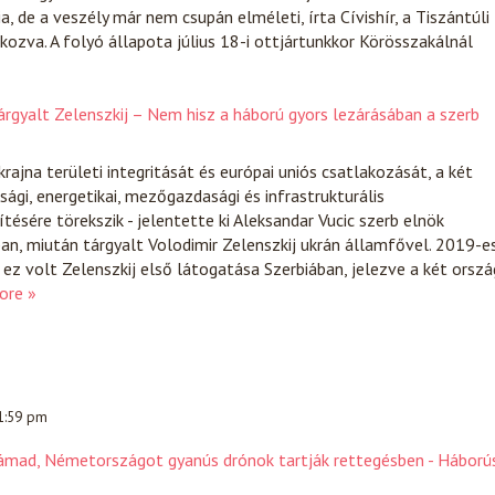
, de a veszély már nem csupán elméleti, írta Cívishír, a Tiszántúli
kozva. A folyó állapota július 18-i ottjártunkkor Körösszakálnál
gyalt Zelenszkij – Nem hisz a háború gyors lezárásában a szerb
rajna területi integritását és európai uniós csatlakozását, a két
sági, energetikai, mezőgazdasági és infrastrukturális
ésére törekszik - jelentette ki Aleksandar Vucic szerb elnök
n, miután tárgyalt Volodimir Zelenszkij ukrán államfővel. 2019-e
 ez volt Zelenszkij első látogatása Szerbiában, jelezve a két orszá
ore »
 1:59 pm
támad, Németországot gyanús drónok tartják rettegésben - Háború