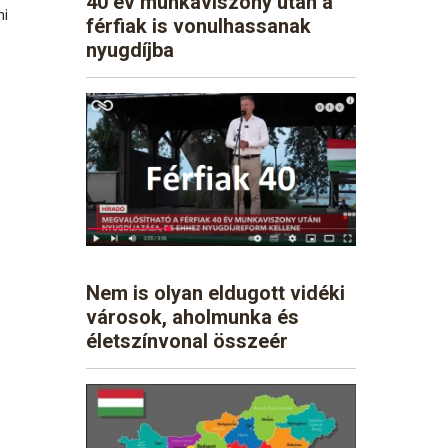
40 év munkaviszony után a
mi
férfiak is vonulhassanak
nyugdíjba
Nem is olyan eldugott vidéki
városok, aholmunka és
életszínvonal összeér