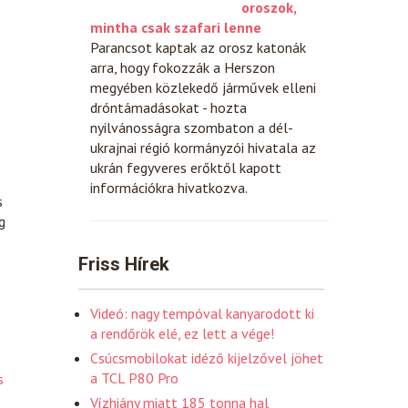
oroszok,
mintha csak szafari lenne
Parancsot kaptak az orosz katonák
arra, hogy fokozzák a Herszon
megyében közlekedő járművek elleni
dróntámadásokat - hozta
nyilvánosságra szombaton a dél-
ukrajnai régió kormányzói hivatala az
ukrán fegyveres erőktől kapott
információkra hivatkozva.
s
g
Friss Hírek
Videó: nagy tempóval kanyarodott ki
a rendőrök elé, ez lett a vége!
Csúcsmobilokat idéző kijelzővel jöhet
a TCL P80 Pro
s
Vízhiány miatt 185 tonna hal