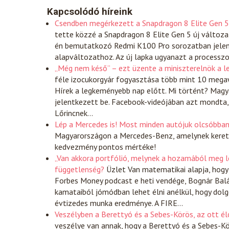
Kapcsolódó híreink
Csendben megérkezett a Snapdragon 8 Elite Gen 5
tette közzé a Snapdragon 8 Elite Gen 5 új válto
én bemutatkozó Redmi K100 Pro sorozatban jeleni
alapváltozathoz. Az új lapka ugyanazt a processzor
„Még nem késő” – ezt üzente a miniszterelnök a 
féle izocukorgyár fogyasztása több mint 10 megaw
Hírek a legkeményebb nap előtt. Mi történt? Magy
jelentkezett be. Facebook-videójában azt mondta, 
Lőrincnek…
Lép a Mercedes is! Most minden autójuk olcsóbban
Magyarországon a Mercedes-Benz, amelynek keret
kedvezmény pontos mértéke!
„Van akkora portfólió, melynek a hozamából meg le
függetlenség?
Üzlet
Van matematikai alapja, hogy
Forbes Money podcast e heti vendége, Bognár Balá
kamataiból jómódban lehet élni anélkül, hogy dolgoz
évtizedes munka eredménye. A FIRE…
Veszélyben a Berettyó és a Sebes-Körös, az ott é
veszélye van annak, hogy a Berettyó és a Sebes-Kö