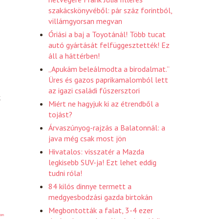
szakácskönyvéből: pár száz forintból,
villámgyorsan megvan
Óriási a baj a Toyotánál! Több tucat
autó gyártását felfüggesztették! Ez
áll a háttérben!
„Apukám beleálmodta a birodalmat.”
Üres és gazos paprikamalomból lett
az igazi családi fűszersztori
k
Miért ne hagyjuk ki az étrendből a
tojást?
Árvaszúnyog-rajzás a Balatonnál: a
java még csak most jön
Hivatalos: visszatér a Mazda
legkisebb SUV-ja! Ezt lehet eddig
tudni róla!
84 kilós dinnye termett a
medgyesbodzási gazda birtokán
Megbontották a falat, 3-4 ezer
on