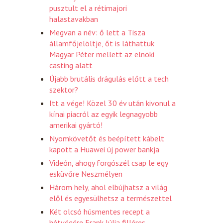
pusztult el a rétimajori
halastavakban
Megvan a név: ő lett a Tisza
államfőjelöltje, őt is láthattuk
Magyar Péter mellett az elnöki
casting alatt
Újabb brutális drágulás előtt a tech
szektor?
Itt a vége! Közel 30 év után kivonul a
kínai piacról az egyik legnagyobb
amerikai gyártó!
Nyomkövetőt és beépített kábelt
kapott a Huawei új power bankja
Videón, ahogy forgószél csap le egy
esküvőre Neszmélyen
Három hely, ahol elbújhatsz a világ
elől és egyesülhetsz a természettel
Két olcsó húsmentes recept a
hétvégére Frank Júlia filléres