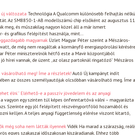
 új változata
Technológia
A Qualcomm különösebb felhajtás nélkü
zatát. Az SM8850-1-AB modellszámú chip elsőként az augusztus 11
k meg, és műszakilag nagyon közel áll a már ismert
- és grafikus felépítést használja, mint…
leggazdagabb magyarnak
Üzlet
Magyar Péter szerint a Mészáros-
att, de még nem reagáltak a kormányfő energiaspórolási kérésére
ar Péter miniszterelnök hétfő este a Mavir központjából
jó hírei vannak, de üzent „az olasz partoknál ringatózó” Mészáros
 vásárolható meg! Íme a részletek!
Autó
Új kampányt indít
ében az összes személyautójuk olcsóbban vásárolható meg. Íme 
het élni.” Elérhető-e a passzív jövedelem és az anyagi
 a vagyon egy szinten túl képes önfenntartóvá válni – magyarázta
zs. Szerinte egy jól felépített részvényportfólió hozamából és
ni kelljen. A teljes anyagi függetlenség elérése viszont kitartó,
lők még soha nem látták ilyennek
Vidék
Ha marad a szárazság, reáli
rös egyes szakaszai időszakosan kiszáradjanak. Ehhez több