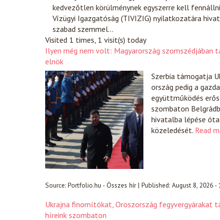
kedvezőtlen körülménynek egyszerre kell fennállnia
Vízügyi Igazgatóság (TIVIZIG) nyilatkozatára hivat
szabad szemmel…
Visited 1 times, 1 visit(s) today
Ilyen még nem volt: Magyarország szomszédjában tár
elnök
Szerbia támogatja Uk
ország pedig a gazda
együttműködés erősít
szombaton Belgrádba
hivatalba lépése óta
közeledését.
Read m
Source:
Portfolio.hu - Összes hír
|
Published:
August 8, 2026 -
Ukrajna finomítókat, Oroszország fegyvergyárakat 
híreink szombaton