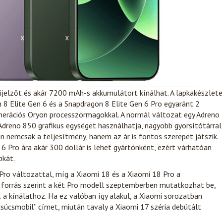
kijelzőt és akár 7200 mAh-s akkumulátort kínálhat. A lapkakészlet
 8 Elite Gen 6 és a Snapdragon 8 Elite Gen 6 Pro egyaránt 2
nerációs Oryon processzormagokkal. A normál változat egy Adreno
Adreno 850 grafikus egységet használhatja, nagyobb gyorsítótárral
 nemcsak a teljesítmény, hanem az ár is fontos szerepet játszik.
 6 Pro ára akár 300 dollár is lehet gyártónként, ezért várhatóan
pkát.
ro változattal, míg a Xiaomi 18 és a Xiaomi 18 Pro a
 forrás szerint a két Pro modell szeptemberben mutatkozhat be,
a kínálathoz. Ha ez valóban így alakul, a Xiaomi sorozatban
súcsmobil” címet, miután tavaly a Xiaomi 17 széria debütált