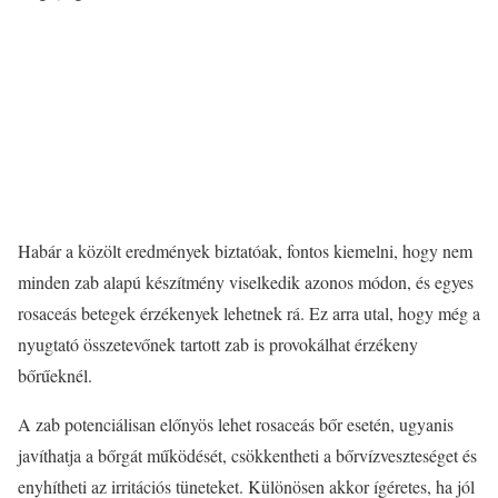
Habár a közölt eredmények biztatóak, fontos kiemelni, hogy nem
minden zab alapú készítmény viselkedik azonos módon, és egyes
rosaceás betegek érzékenyek lehetnek rá. Ez arra utal, hogy még a
nyugtató összetevőnek tartott zab is provokálhat érzékeny
bőrűeknél.
A zab potenciálisan előnyös lehet rosaceás bőr esetén, ugyanis
javíthatja a bőrgát működését, csökkentheti a bőrvízveszteséget és
enyhítheti az irritációs tüneteket. Különösen akkor ígéretes, ha jól