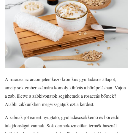
A rosacea az arcon jelentkező krónikus gyulladásos állapot,
amely sok ember számára komoly kihívás a bőrápolásban. Vajon
a zab, illetve a zabkivonatok segíthetnek a rosaceás bőrnek?
Alábbi cikkünkben megvizsgáljuk ezt a kérdést.
A zabnak jól ismert nyugtató, gyulladáscsökkentő és bőrvédő
tulajdonságai vannak. Sok dermokozmetikai termék használ