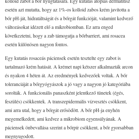
kolloid zabot a bőr nyugtatására. Egy kutatás atópiás dermatitisz
esetén azt mutatta, hogy az 1%-os kolloid zabos krém javította a
bőr pH-ját, hidratáltságát és a bőrgát funkcióját, valamint kedvező
változásokat idézett elő a mikrobiomban. Ez arra enged
következtetni, hogy a zab támogatja a bőrbarriert, ami rosacea
esetén különösen nagyon fontos.
Egy kutatás rosaceás páciensek esetén tesztelte egy zabot is
tartalmazó krém hatását. A krémet napi kétszer alkalmazták arcon
és nyakon 4 héten át. Az eredmények kedvezőek voltak. A bőr
toleranciáját a bőrgyógyászok a jó vagy a nagyon jó kategóriába
sorolták. A funkcionális panaszként jelentkező tünetek (égés,
feszülés) csökkentek. A transzepidermális vízvesztés csökkent,
ami arra utal, hogy a bőrgát erősödött. A bőr pH-ja enyhén
megemelkedett, ami kedvez a mikrobiom egyensúlyának. A
páciensek önbevallása szerint a bőrpír csökkent, a bőr gyorsabban
megnyugodott.