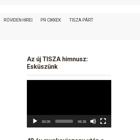
RÖVIDEN HIREI
PR CIKKEK
TISZA PÁRT
Az új TISZA himnusz:
Esküszünk
Video
Player
00:00
06:30