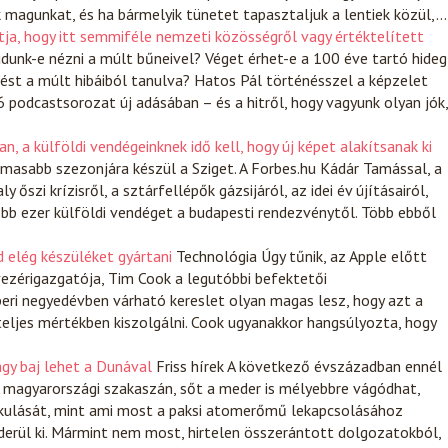
k magunkat, és ha bármelyik tünetet tapasztaljuk a lentiek közül,…
ja, hogy itt semmiféle nemzeti közösségről vagy értéktelített
unk-e nézni a múlt bűneivel? Véget érhet-e a 100 éve tartó hideg
ést a múlt hibáiból tanulva? Hatos Pál történésszel a képzelet
podcastsorozat új adásában – és a hitről, hogy vagyunk olyan jók,
n, a külföldi vendégeinknek idő kell, hogy új képet alakítsanak ki
masabb szezonjára készül a Sziget. A Forbes.hu Kádár Tamással, a
 őszi krízisről, a sztárfellépők gázsijáról, az idei év újításairól,
több ezer külföldi vendéget a budapesti rendezvénytől. Több ebből
d elég készüléket gyártani
Technológia
Úgy tűnik, az Apple előtt
ezérigazgatója, Tim Cook a legutóbbi befektetői
eri negyedévben várható kereslet olyan magas lesz, hogy azt a
teljes mértékben kiszolgálni. Cook ugyanakkor hangsúlyozta, hogy
agy baj lehet a Dunával
Friss hírek
A következő évszázadban ennél
 magyarországi szakaszán, sőt a meder is mélyebbre vágódhat,
lakulását, mint ami most a paksi atomerőmű lekapcsolásához
erül ki. Mármint nem most, hirtelen összerántott dolgozatokból,