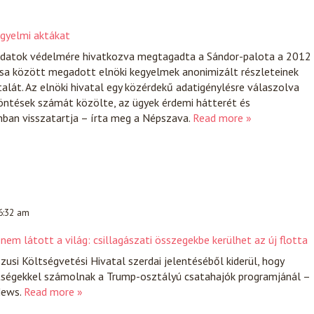
egyelmi aktákat
adatok védelmére hivatkozva megtagadta a Sándor-palota a 2012
usa között megadott elnöki kegyelmek anonimizált részleteinek
alát. Az elnöki hivatal egy közérdekű adatigénylésre válaszolva
döntések számát közölte, az ügyek érdemi hátterét és
an visszatartja – írta meg a Népszava.
Read more »
 6:32 am
em látott a világ: csillagászati összegekbe kerülhet az új flotta
zusi Költségvetési Hivatal szerdai jelentéséből kiderül, hogy
ségekkel számolnak a Trump-osztályú csatahajók programjánál –
News.
Read more »