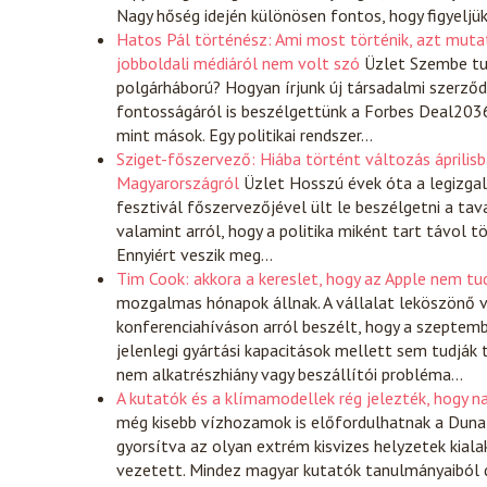
Nagy hőség idején különösen fontos, hogy figyeljü
Hatos Pál történész: Ami most történik, azt mutat
jobboldali médiáról nem volt szó
Üzlet
Szembe tud
polgárháború? Hogyan írjunk új társadalmi szerződ
fontosságáról is beszélgettünk a Forbes Deal2036 
mint mások. Egy politikai rendszer…
Sziget-főszervező: Hiába történt változás áprilisba
Magyarországról
Üzlet
Hosszú évek óta a legizgal
fesztivál főszervezőjével ült le beszélgetni a tavaly
valamint arról, hogy a politika miként tart távol 
Ennyiért veszik meg…
Tim Cook: akkora a kereslet, hogy az Apple nem tu
mozgalmas hónapok állnak. A vállalat leköszönő v
konferenciahíváson arról beszélt, hogy a szeptemb
jelenlegi gyártási kapacitások mellett sem tudják 
nem alkatrészhiány vagy beszállítói probléma…
A kutatók és a klímamodellek rég jelezték, hogy n
még kisebb vízhozamok is előfordulhatnak a Duna
gyorsítva az olyan extrém kisvizes helyzetek kia
vezetett. Mindez magyar kutatók tanulmányaiból d