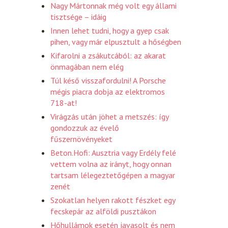
Nagy Mártonnak még volt egy állami
tisztsége – idáig
Innen lehet tudni, hogy a gyep csak
pihen, vagy már elpusztult a hőségben
Kifarolni a zsákutcából: az akarat
önmagában nem elég
Túl késő visszafordulni! A Porsche
mégis piacra dobja az elektromos
718-at!
Virágzás után jöhet a metszés: így
gondozzuk az évelő
fűszernövényeket
Beton.Hofi: Ausztria vagy Erdély felé
vettem volna az irányt, hogy onnan
tartsam lélegeztetőgépen a magyar
zenét
Szokatlan helyen rakott fészket egy
fecskepár az alföldi pusztákon
Hőhullámok esetén javasolt és nem