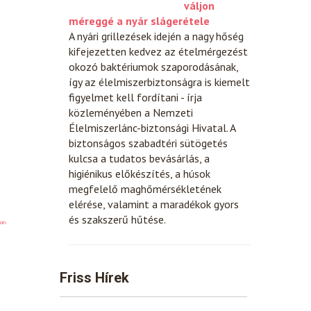
váljon
méreggé a nyár slágerétele
A nyári grillezések idején a nagy hőség
kifejezetten kedvez az ételmérgezést
okozó baktériumok szaporodásának,
így az élelmiszerbiztonságra is kiemelt
figyelmet kell fordítani - írja
közleményében a Nemzeti
Élelmiszerlánc-biztonsági Hivatal. A
biztonságos szabadtéri sütögetés
kulcsa a tudatos bevásárlás, a
higiénikus előkészítés, a húsok
megfelelő maghőmérsékletének
elérése, valamint a maradékok gyors
és szakszerű hűtése.
on
Friss Hírek