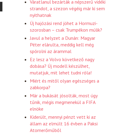
Váratlanul bezárták a népszerű vidéki
strandot, a szezon végéig már ki sem
nyithatnak
Új hajózási rend jöhet a Hormuzi-
szorosban – csak Trumpékon múlik?
Javul a helyzet a Dunán: Magyar
Péter elárulta, meddig kell még
spórolni az árammal
Ez lesz a Volvo következő nagy
dobása? Új modell készülhet,
mutatjuk, mit lehet tudni róla!
Miért és mitől olyan egészséges a
zabkorpa?
Már a bukását jósolták, most úgy
tűnik, mégis megmenekül a FIFA
elnöke
Kiderült, mennyi pénzt vett ki az
állam az elmúlt 16 évben a Paksi
Atomerőműből