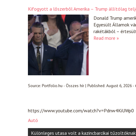
Kifogyott a lőszerből Amerika – Trump állítólag telj
Donald Trump amerika
Egyesült Államok vár
rakétákból – értesül
Read more »
Source:
Portfolio.hu - Összes hír
|
Published:
August 6, 2026 -
https://www.youtube.com/watch?v=Pdnw4KiUWp0
Autó
Post
Különleges utasa volt a kazincbarcikai tűzoltóknak