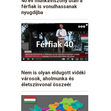
40 év munkaviszony után a
férfiak is vonulhassanak
nyugdíjba
Nem is olyan eldugott vidéki
városok, aholmunka és
életszínvonal összeér