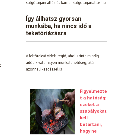
salgótarjáni állás és karrier Salgotarjanallas.hu
Így állhatsz gyorsan
munkába, ha nincs idő a
teketóriázásra
A feltörekvő vidéki régió, ahol szinte mindig
adódik valamilyen munkalehetőség, akár
t
azonnali kezdéssel is
Figyelmezte
t a hatóság:
ezeket a
szabályokat
kell
betartani,
hogy ne