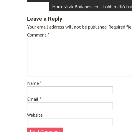
navigation
Horrorárak Budapesten – több millió for
Leave a Reply
Your email address will not be published.
Required fi
Comment
*
Name
*
Email
*
Website