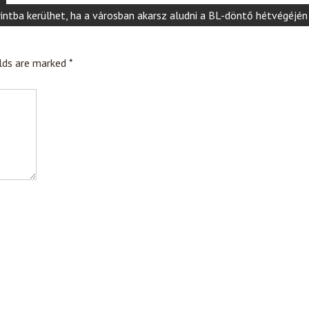
intba kerülhet, ha a városban akarsz aludni a BL-döntő hétvégéjén
elds are marked
*