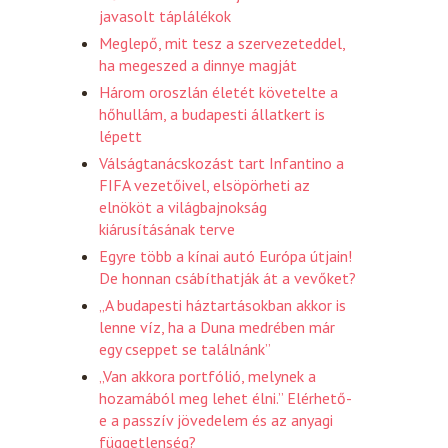
javasolt táplálékok
Meglepő, mit tesz a szervezeteddel,
ha megeszed a dinnye magját
Három oroszlán életét követelte a
hőhullám, a budapesti állatkert is
lépett
Válságtanácskozást tart Infantino a
FIFA vezetőivel, elsöpörheti az
elnököt a világbajnokság
kiárusításának terve
Egyre több a kínai autó Európa útjain!
De honnan csábíthatják át a vevőket?
„A budapesti háztartásokban akkor is
lenne víz, ha a Duna medrében már
egy cseppet se találnánk”
„Van akkora portfólió, melynek a
hozamából meg lehet élni.” Elérhető-
e a passzív jövedelem és az anyagi
függetlenség?