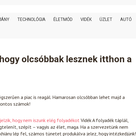
MÁNY
TECHNOLÓGIA
ÉLETMÓD
VIDÉK
ÜZLET
AUTÓ
 hogy olcsóbbak lesznek itthon a
égszerűen a piac is reagál. Hamarosan olcsóbban lehet majd a
 pontos számok!
elzik, hogy nem iszunk elég folyadékot
Vidék
A folyadék táplál,
egtelenít, szépít – vagyis az élet, maga. Ha a szervezetünk nem
iány lép fel, számos tünetet produkálva jelez, hogy intézkedjünk!