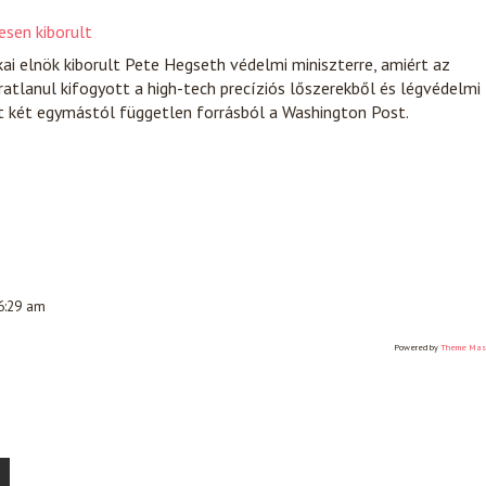
esen kiborult
i elnök kiborult Pete Hegseth védelmi miniszterre, amiért az
atlanul kifogyott a high-tech precíziós lőszerekből és légvédelmi
t két egymástól független forrásból a Washington Post.
 6:29 am
Powered by
Theme Mas