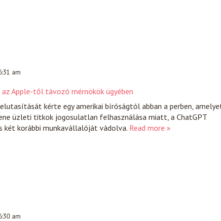
 6:31 am
I az Apple-től távozó mérnökök ügyében
elutasítását kérte egy amerikai bíróságtól abban a perben, amelye
lene üzleti titkok jogosulatlan felhasználása miatt, a ChatGPT
s két korábbi munkavállalóját vádolva.
Read more »
 6:30 am