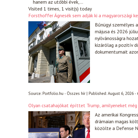
hanem az utóbbi évek,…
Visited 1 times, 1 visit(s) today
Forsthoffer Ágnesék sem adják ki a magyarországi k
Bűnügyi személyes 
májusa és 2026 júli
nyilvánosságra hozat
kizárólag a pozitív 
dokumentumait azonb
Source:
Portfolio.hu - Összes hír
|
Published:
August 6, 2026 -
Olyan csatahajókat építtet Trump, amilyeneket még n
Az amerikai Kongress
drámaian magas költ
közölte a Defense 