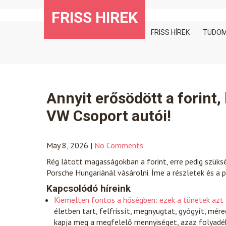
Skip
FRISS HIREK
to
content
FRISS HÍREK
TUDO
Annyit erősödött a forint,
VW Csoport autói!
May 8, 2026
|
No Comments
Rég látott magasságokban a forint, erre pedig szüks
Porsche Hungariánál vásárolni. Íme a részletek és a
Kapcsolódó híreink
Kiemelten fontos a hőségben: ezek a tünetek azt j
életben tart, felfrissít, megnyugtat, gyógyít, mér
kapja meg a megfelelő mennyiséget, azaz folyadékh