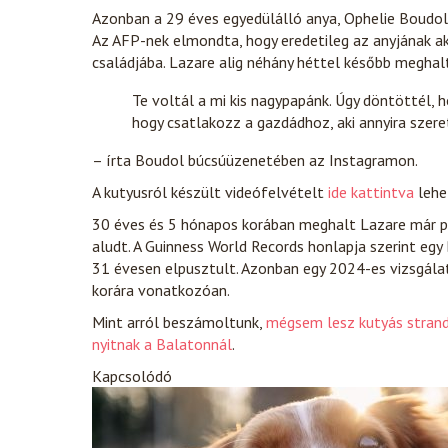
Azonban a 29 éves egyedülálló anya, Ophelie Boudol 
Az AFP-nek elmondta, hogy eredetileg az anyjának ak
családjába. Lazare alig néhány héttel később meghal
Te voltál a mi kis nagypapánk. Úgy döntöttél, 
hogy csatlakozz a gazdádhoz, aki annyira szer
– írta Boudol búcsúüzenetében az Instagramon.
A kutyusról készült videófelvételt
ide kattintva
lehe
30 éves és 5 hónapos korában meghalt Lazare már pe
aludt. A Guinness World Records honlapja szerint egy
31 évesen elpusztult. Azonban egy 2024-es vizsgála
korára vonatkozóan.
Mint arról beszámoltunk,
mégsem lesz kutyás stran
nyitnak a Balatonnál
.
Kapcsolódó