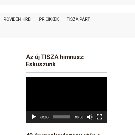
RÖVIDEN HIREI
PR CIKKEK
TISZA PÁRT
Az új TISZA himnusz:
Esküszünk
Video
Player
00:00
06:30