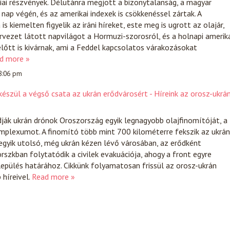
iai részvények. Délutánra megjött a bizonytalanság, a magyar
nap végén, és az amerikai indexek is csökkenéssel zártak. A
s kiemelten figyelik az iráni híreket, este meg is ugrott az olajár,
tervezet látott napvilágot a Hormuzi-szorosról, és a holnapi amerik
lőtt is kivárnak, ami a Feddel kapcsolatos várakozásokat
d more »
 8:06 pm
észül a végső csata az ukrán erődvárosért - Híreink az orosz-ukrá
ják ukrán drónok Oroszország egyik legnagyobb olajfinomítóját, a
mplexumot. A finomító több mint 700 kilométerre fekszik az ukrán
egyik utolsó, még ukrán kézen lévő városában, az erődként
szkban folytatódik a civilek evakuációja, ahogy a front egyre
lepülés határához. Cikkünk folyamatosan frissül az orosz-ukrán
híreivel.
Read more »