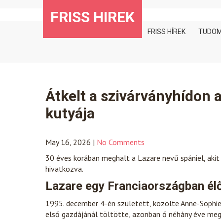
Skip
FRISS HIREK
to
content
FRISS HÍREK
TUDO
Átkelt a szivárványhídon a
kutyája
May 16, 2026
|
No Comments
30 éves korában meghalt a Lazare nevű spániel, akit 
hivatkozva.
Lazare egy Franciaországban élő 
1995. december 4-én született, közölte Anne-Sophie
első gazdájánál töltötte, azonban ő néhány éve megh