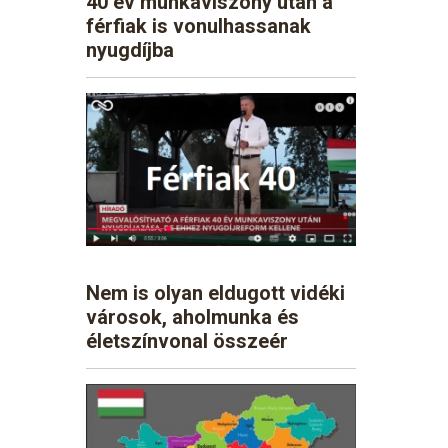
40 év munkaviszony után a
férfiak is vonulhassanak
nyugdíjba
Nem is olyan eldugott vidéki
városok, aholmunka és
életszínvonal összeér