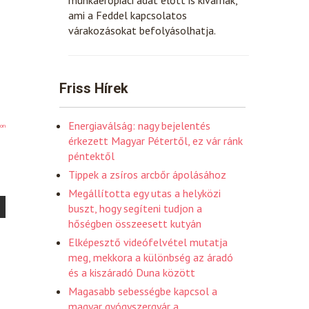
ami a Feddel kapcsolatos
várakozásokat befolyásolhatja.
Friss Hírek
Energiaválság: nagy bejelentés
on
érkezett Magyar Pétertől, ez vár ránk
péntektől
Tippek a zsíros arcbőr ápolásához
Megállította egy utas a helyközi
buszt, hogy segíteni tudjon a
hőségben összeesett kutyán
Elképesztő videófelvétel mutatja
meg, mekkora a különbség az áradó
és a kiszáradó Duna között
Magasabb sebességbe kapcsol a
magyar gyógyszergyár a