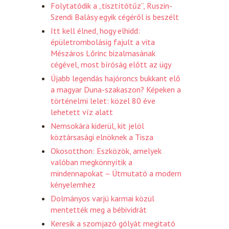
Folytatódik a „tisztítótűz”, Ruszin-
Szendi Balásy egyik cégéről is beszélt
Itt kell élned, hogy elhidd:
épületrombolásig fajult a vita
Mészáros Lőrinc bizalmasának
cégével, most bíróság előtt az ügy
Újabb legendás hajóroncs bukkant elő
a magyar Duna-szakaszon? Képeken a
történelmi lelet: közel 80 éve
lehetett víz alatt
Nemsokára kiderül, kit jelöl
köztársasági elnöknek a Tisza
Okosotthon: Eszközök, amelyek
valóban megkönnyítik a
mindennapokat – Útmutató a modern
kényelemhez
Dolmányos varjú karmai közül
mentették meg a bébividrát
Keresik a szomjazó gólyát megitató