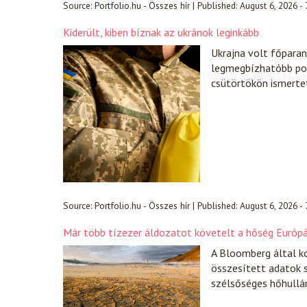
Source:
Portfolio.hu - Összes hír
|
Published:
August 6, 2026 -
Kiderült, kiben bíznak az ukránok leginkább
Ukrajna volt főparanc
legmegbízhatóbb pol
csütörtökön ismerte
Source:
Portfolio.hu - Összes hír
|
Published:
August 6, 2026 -
Már több tízezer áldozatot követelt a hőség Európá
A Bloomberg által ko
összesített adatok s
szélsőséges hőhull