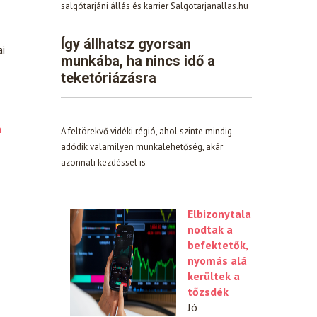
salgótarjáni állás és karrier Salgotarjanallas.hu
Így állhatsz gyorsan
ai
munkába, ha nincs idő a
teketóriázásra
n
A feltörekvő vidéki régió, ahol szinte mindig
adódik valamilyen munkalehetőség, akár
azonnali kezdéssel is
Elbizonytala
nodtak a
befektetők,
nyomás alá
kerültek a
tőzsdék
Jó