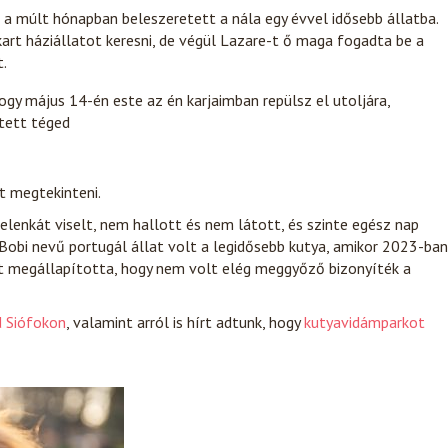
a múlt hónapban beleszeretett a nála egy évvel idősebb állatba.
art háziállatot keresni, de végül Lazare-t ő maga fogadta be a
t.
hogy május 14-én este az én karjaimban repülsz el utoljára,
etett téged
t megtekinteni.
lenkát viselt, nem hallott és nem látott, és szinte egész nap
 Bobi nevű portugál állat volt a legidősebb kutya, amikor 2023-ban
t megállapította, hogy nem volt elég meggyőző bizonyíték a
d Siófokon
, valamint arról is hírt adtunk, hogy
kutyavidámparkot