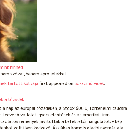
 mint hinnéd
 nem szóval, hanem apró jelekkel.
nek tartott kutyája
first appeared on
Sokszínű vidék
.
ek a tőzsdék
t a nap az európai tőzsdéken, a Stoxx 600 új történelmi csúcsra
 kedvező vállalati gyorsjelentések és az amerikai–iráni
csolatos remények javították a befektetői hangulatot. A kép
enhol volt ilyen kedvező: Ázsiában komoly eladói nyomás alá