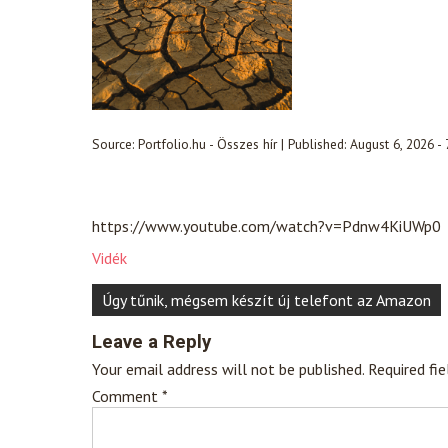
Source:
Portfolio.hu - Összes hír
|
Published:
August 6, 2026 -
https://www.youtube.com/watch?v=Pdnw4KiUWp0
Vidék
Post
Úgy tűnik, mégsem készít új telefont az Amazon
navigation
Leave a Reply
Your email address will not be published.
Required fi
Comment
*