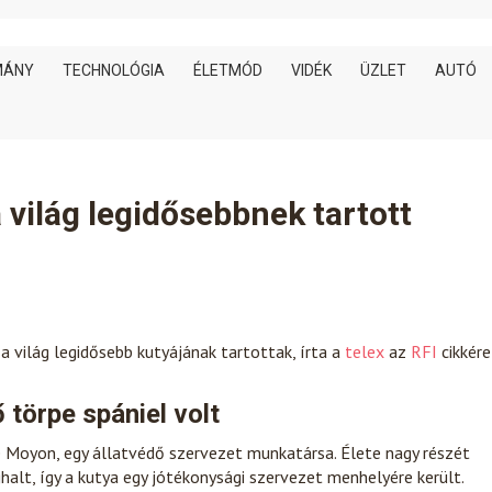
MÁNY
TECHNOLÓGIA
ÉLETMÓD
VIDÉK
ÜZLET
AUTÓ
 világ legidősebbnek tartott
a világ legidősebb kutyájának tartottak, írta a
telex
az
RFI
cikkére
törpe spániel volt
 Moyon, egy állatvédő szervezet munkatársa. Élete nagy részét
alt, így a kutya egy jótékonysági szervezet menhelyére került.