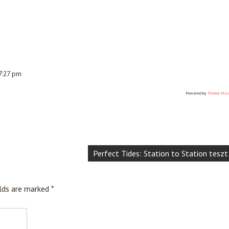
 7:27 pm
Powered by
Theme Mas
Perfect Tides: Station to Station teszt
elds are marked
*