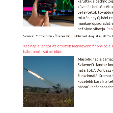
kerültek a technológ
tőzsdét beütötték a 
befektetők továbbra i
miután egy új iráni 
munkaerőpiaci adat e
befolyásolhatja.
Rea
Source:
Portfolio.hu - Összes hír
|
Published:
August 6, 2026 -
Két napja lángol az oroszok legnagyobb finomítója, k
háborúból csütörtökön
Második napja támad
Szlavneft-Janosz ko
határtól. A Donbasz 
funkcionáló Kramator
közelebb kúszik a te
háború legfontosabb 