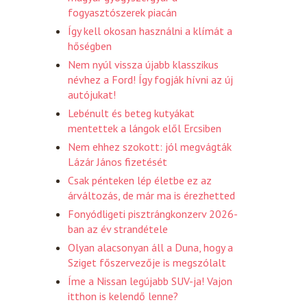
fogyasztószerek piacán
Így kell okosan használni a klímát a
hőségben
Nem nyúl vissza újabb klasszikus
névhez a Ford! Így fogják hívni az új
autójukat!
Lebénult és beteg kutyákat
mentettek a lángok elől Ercsiben
Nem ehhez szokott: jól megvágták
Lázár János fizetését
Csak pénteken lép életbe ez az
árváltozás, de már ma is érezhetted
Fonyódligeti pisztrángkonzerv 2026-
ban az év strandétele
Olyan alacsonyan áll a Duna, hogy a
Sziget főszervezője is megszólalt
Íme a Nissan legújabb SUV-ja! Vajon
itthon is kelendő lenne?