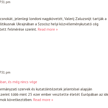
 7:51 pm
snokát, jelenlegi londoni nagykövetét, Valerij Zaluzsnijt tartják a
itikusnak Ukrajnában a Szocisz helyi közvéleménykutató cég
tett felmérése szerint.
Read more »
 7:51 pm
ban, és még nincs vége
rmányzati szervek és kutatóintézetek jelentései alapján
zerint több mint 25 ezer ember vesztette életét Európában az ide
ámok következtében.
Read more »