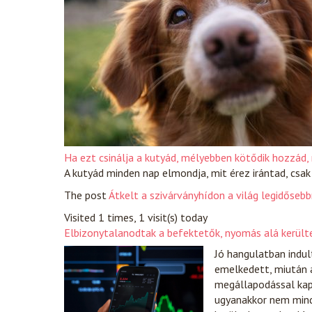
Ha ezt csinálja a kutyád, mélyebben kötődik hozzád,
A kutyád minden nap elmondja, mit érez irántad, csak
The post
Átkelt a szivárványhídon a világ legidősebb
Visited 1 times, 1 visit(s) today
Elbizonytalanodtak a befektetők, nyomás alá került
Jó hangulatban indul
emelkedett, miután a
megállapodással kap
ugyanakkor nem mind