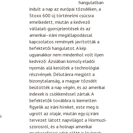
hangulatban
indult a nap az európai tőzsdéken, a
Stoxx 600 új történelmi csúcsra
emelkedett, miután a kedvező
vállalati gyorsjelentések és az
amerikai–iráni megállapodással
kapcsolatos remények javították a
befektetői hangulatot. A kép
ugyanakkor nem mindenhol volt ilyen
kedvező: Ázsiában komoly eladói
nyomás alá kerültek a technológiai
részvények. Délutánra megjött a
bizonytalanság, a magyar tőzsdét
beütötték a nap végén, és az amerikai
indexek is csökkenéssel zártak. A
befektetők továbbra is kiemelten
figyelik az iráni híreket, este meg is
ugrott az olajár, miután egy új iráni
i
tervezet látott napvilágot a Hormuzi-
szorosról, és a holnapi amerikai
munkaerőpiaci adat előtt is kivárnak,