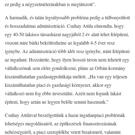
ez pedig a négyzetméterárakban is meglátszott”.
A harmadik, és talán legsúlyosabb probléma pedig a túlbonyolított
és hosszadalmas adminisztráció. Csuhay Attila elmondta, hogy
egy 40-50 lakásos társasházat nagyjából 2 év alatt lehet felépíteni,
viszont mire bárki beköltözhetne az legalább 4-5 évet vesz
igénybe. Az adminisztráció több időt vesz igénybe, mint felépíteni
az ingatlant. Hozzátette, hogy ilyen hosszú távon nem lehetett egy
vállalkozónak sem előre gondolkozni, pláne az Orbán-kormány
kiszámíthatatlan gazdaságpolitikája mellett. „Ha van egy teljesen
kiszámíthatatlan piaci és gazdasági környezet, akkor egy
vállalkozó nem fog ebbe invesztálni. Azért nem fogunk lakást
építeni, hogy aztán ne legyen belőle semmi hasznunk.”
Csuhay Attilával beszélgettünk a hazai ingatlanpiaci problémák
lehetséges megoldásairól, az építkezések finanszírozásának
nehézségeiről, a piaci szereplőkbe vetett bizalomról, valamint