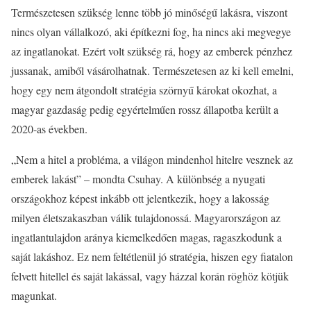
Természetesen szükség lenne több jó minőségű lakásra, viszont
nincs olyan vállalkozó, aki építkezni fog, ha nincs aki megvegye
az ingatlanokat. Ezért volt szükség rá, hogy az emberek pénzhez
jussanak, amiből vásárolhatnak. Természetesen az ki kell emelni,
hogy egy nem átgondolt stratégia szörnyű károkat okozhat, a
magyar gazdaság pedig egyértelműen rossz állapotba került a
2020-as években.
„Nem a hitel a probléma, a világon mindenhol hitelre vesznek az
emberek lakást” – mondta Csuhay. A különbség a nyugati
országokhoz képest inkább ott jelentkezik, hogy a lakosság
milyen életszakaszban válik tulajdonossá. Magyarországon az
ingatlantulajdon aránya kiemelkedően magas, ragaszkodunk a
saját lakáshoz. Ez nem feltétlenül jó stratégia, hiszen egy fiatalon
felvett hitellel és saját lakással, vagy házzal korán röghöz kötjük
magunkat.