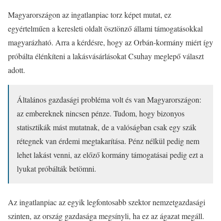
Magyarországon az ingatlanpiac torz képet mutat, ez
egyértelműen a keresleti oldalt ösztönző állami támogatásokkal
magyarázható. Arra a kérdésre, hogy az Orbán-kormány miért így
próbálta élénkíteni a lakásvásárlásokat Csuhay meglepő választ
adott.
Általános gazdasági probléma volt és van Magyarországon:
az embereknek nincsen pénze. Tudom, hogy bizonyos
statisztikák mást mutatnak, de a valóságban csak egy szák
rétegnek van érdemi megtakarítása. Pénz nélkül pedig nem
lehet lakást venni, az előző kormány támogatásai pedig ezt a
lyukat próbálták betömni.
Az ingatlanpiac az egyik legfontosabb szektor nemzetgazdasági
szinten, az ország gazdasága megsínyli, ha ez az ágazat megáll.