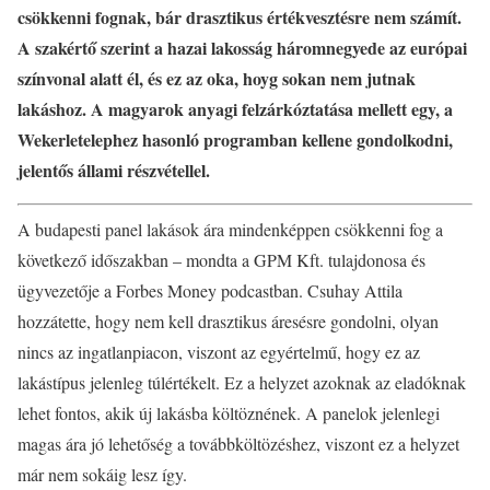
csökkenni fognak, bár drasztikus értékvesztésre nem számít.
A szakértő szerint a hazai lakosság háromnegyede az európai
színvonal alatt él, és ez az oka, hoyg sokan nem jutnak
lakáshoz. A magyarok anyagi felzárkóztatása mellett egy, a
Wekerletelephez hasonló programban kellene gondolkodni,
jelentős állami részvétellel.
A budapesti panel lakások ára mindenképpen csökkenni fog a
következő időszakban – mondta a GPM Kft. tulajdonosa és
ügyvezetője a Forbes Money podcastban. Csuhay Attila
hozzátette, hogy nem kell drasztikus áresésre gondolni, olyan
nincs az ingatlanpiacon, viszont az egyértelmű, hogy ez az
lakástípus jelenleg túlértékelt. Ez a helyzet azoknak az eladóknak
lehet fontos, akik új lakásba költöznének. A panelok jelenlegi
magas ára jó lehetőség a továbbköltözéshez, viszont ez a helyzet
már nem sokáig lesz így.