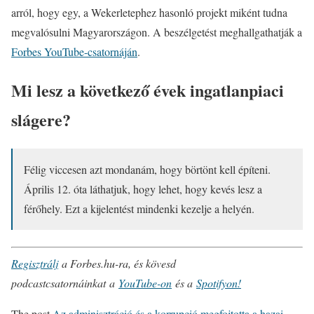
arról, hogy egy, a Wekerletephez hasonló projekt miként tudna
megvalósulni Magyarországon. A beszélgetést meghallgathatják a
Forbes YouTube-csatornáján
.
Mi lesz a következő évek ingatlanpiaci
slágere?
Félig viccesen azt mondanám, hogy börtönt kell építeni.
Április 12. óta láthatjuk, hogy lehet, hogy kevés lesz a
férőhely. Ezt a kijelentést mindenki kezelje a helyén.
Regisztrálj
a Forbes.hu-ra, és kövesd
podcastcsatornáinkat a
YouTube-on
és a
Spotifyon!
The post
Az adminisztráció és a korrupció megfojtotta a hazai