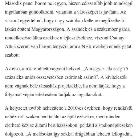
Második panel-boom ne legyen, hiszen célszerűbb jobb minőségű
ingatlanban gondolkodni, valamint a városképet is javítani. Az
viszont egyértelmű, hogy nagy számban kellene megfizethető
lakást építeni Magyarországon. A szándék és a szakember gárda
rendelkezésre állna ezekhez a fejlesztésekhez, viszont Csuhay
Attila szerint van három tényező, ami a NER éveiben ennek gátat
szabott.
Az első, a már említett vagyoni helyzet. „A magyar lakosság 75
százaléka uniós összevetésben csórónak számít”. A kivitelezők
nem vágnak bele társasház projektekbe, ha nem látják, hogy a
folyamat végén értékesíteni tudják az ingatlanokat.
A helyzetet tovább nehezítette a 2010-es években, hogy rendkívül
nehéz volt szakembert találni az építkezésekre, mert minden
elérhető kéz az állami beruházásokon, például a stadionépítéseken
dolgozott. „A melósokat így sokkal drágábban lehetett felfogadni,