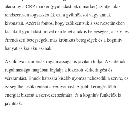
alacsony a CRP-marker (gyulladást jelző marker) szintje, akik
rendszeresen fogyasztották ezt a gyümölcsöt vagy annak
kivonatait. Azért is fontos, hogy csökkentsük a szervezetünkben
kialakult gyulladást, mivel oka lehet a rákos betegségek, a szív- és
érrendszeri betegségek, más krónikus betegségek és a kognitív
hanyatlás kialakulásának.
Az áfonya az artériák rugalmasságát is javítani tudja. Az artériák
rugalmassága magában foglalja a fokozott vérkeringést és
véráramlást. Ennek hatására kisebb nyomás nehezedik a szívre, és
ez segíthet csökkenteni a vérnyomást. A jobb keringés több
energiát biztosít a szervezet számára, és a kognitív funkciók is
javulnak.