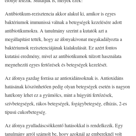
előnye létezik. Mutatjuk is, melyek ezek!
Antibiotikum-rezisztencia akkor alakul ki, amikor is egyes
baktériumok immunissá válnak a betegségek kezelésére adott
antibiotikumokra. A tanulmány szerint a kutatók azt a
megállapítást tették, hogy az áfonyakivonat megakadályozta a
baktériumok rezisztenciájának kialakulását. Ez azért fontos
kutatási eredmény, mivel az antibiotikumok túlzott használata
megnehezíti egyes fertőzések és betegségek kezelését.
Az áfonya gazdag forrása az antioxidánsoknak is. Antioxidáns
hatásának köszönhetően pedig olyan betegségek esetén is nagyon
hatékony lehet ez a gyümölcs, mint a húgyúti fertőzések,
szívbetegségek, rákos betegségek, fogágybetegség, elhízás, 2-es
típusú cukorbetegség.
Az áfonya gyulladáscsökkentő hatásokkal is rendelkezik. Egy
tanulmány arról számolt be, hogy azoknál az embereknél volt