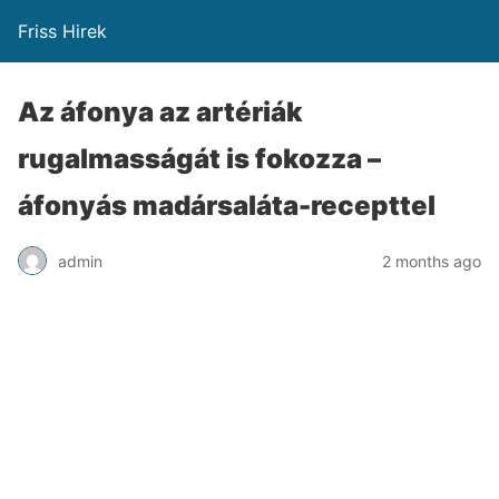
Friss Hirek
Az áfonya az artériák
rugalmasságát is fokozza –
áfonyás madársaláta-recepttel
admin
2 months ago