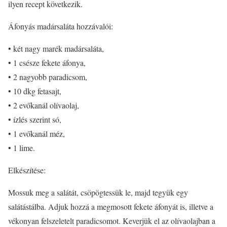
ilyen recept következik.
Áfonyás madársaláta hozzávalói:
• két nagy marék madársaláta,
• 1 csésze fekete áfonya,
• 2 nagyobb paradicsom,
• 10 dkg fetasajt,
• 2 evőkanál olívaolaj,
• ízlés szerint só,
• 1 evőkanál méz,
• 1 lime.
Elkészítése:
Mossuk meg a salátát, csöpögtessük le, majd tegyük egy
salátástálba. Adjuk hozzá a megmosott fekete áfonyát is, illetve a
vékonyan felszeletelt paradicsomot. Keverjük el az olívaolajban a