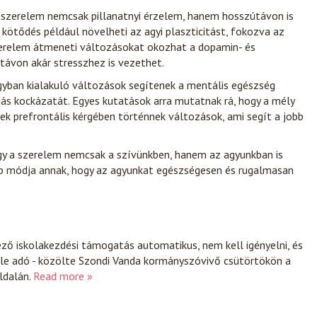
A szerelem nemcsak pillanatnyi érzelem, hanem hosszútávon is
 kötődés például növelheti az agyi plaszticitást, fokozva az
zerelem átmeneti változásokat okozhat a dopamin- és
útávon akár stresszhez is vezethet.
gyban kialakuló változások segítenek a mentális egészség
ás kockázatát. Egyes kutatások arra mutatnak rá, hogy a mély
k prefrontális kérgében történnek változások, ami segít a jobb
y a szerelem nemcsak a szívünkben, hanem az agyunkban is
bb módja annak, hogy az agyunkat egészségesen és rugalmasan
ező iskolakezdési támogatás automatikus, nem kell igényelni, és
le adó - közölte Szondi Vanda kormányszóvivő csütörtökön a
ldalán.
Read more »