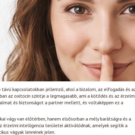
távú kapcsolatokban jellemző, ahol a bizalom, az elfogadás és a
ban az oxitocin szintje a legmagasabb, ami a kötődés és az érzelm
yugalmat és biztonságot a partner mellett, és voltaképpen ez a
zikai vágy van előtérben, hanem elsősorban a mély barátságra és a
érzelmi intelligencia területei aktiválódnak, amelyek segítik a
tikus vágyak lennének jelen.