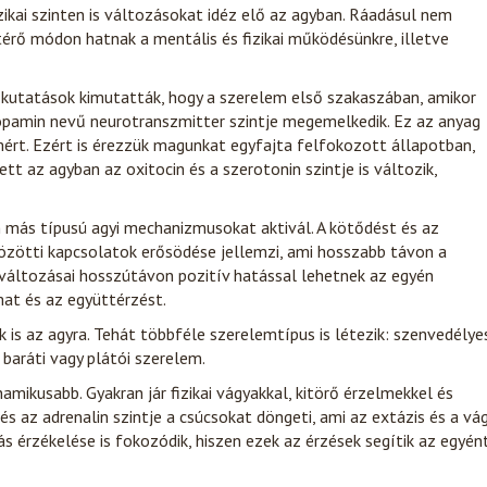
zikai szinten is változásokat idéz elő az agyban. Ráadásul nem
érő módon hatnak a mentális és fizikai működésünkre, illetve
A kutatások kimutatták, hogy a szerelem első szakaszában, amikor
dopamin nevű neurotranszmitter szintje megemelkedik. Ez az anyag
mért. Ezért is érezzük magunkat egyfajta felfokozott állapotban,
t az agyban az oxitocin és a szerotonin szintje is változik,
em más típusú agyi mechanizmusokat aktivál. A kötődést és az
közötti kapcsolatok erősödése jellemzi, ami hosszabb távon a
en változásai hosszútávon pozitív hatással lehetnek az egyén
mat és az együttérzést.
k is az agyra. Tehát többféle szerelemtípus is létezik: szenvedélye
baráti vagy plátói szerelem.
amikusabb. Gyakran jár fizikai vágyakkal, kitörő érzelmekkel és
és az adrenalin szintje a csúcsokat döngeti, ami az extázis és a vá
tás érzékelése is fokozódik, hiszen ezek az érzések segítik az egyén