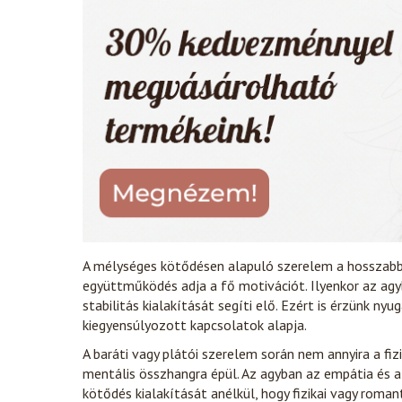
A mélységes kötődésen alapuló szerelem a hosszabb 
együttműködés adja a fő motivációt. Ilyenkor az agy
stabilitás kialakítását segíti elő. Ezért is érzünk n
kiegyensúlyozott kapcsolatok alapja.
A baráti vagy plátói szerelem során nem annyira a fi
mentális összhangra épül. Az agyban az empátia és az 
kötődés kialakítását anélkül, hogy fizikai vagy roman