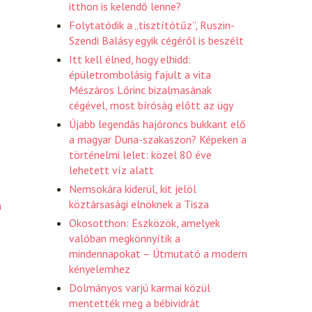
itthon is kelendő lenne?
Folytatódik a „tisztítótűz”, Ruszin-
Szendi Balásy egyik cégéről is beszélt
Itt kell élned, hogy elhidd:
épületrombolásig fajult a vita
Mészáros Lőrinc bizalmasának
cégével, most bíróság előtt az ügy
Újabb legendás hajóroncs bukkant elő
a magyar Duna-szakaszon? Képeken a
történelmi lelet: közel 80 éve
lehetett víz alatt
Nemsokára kiderül, kit jelöl
köztársasági elnöknek a Tisza
n
Okosotthon: Eszközök, amelyek
valóban megkönnyítik a
mindennapokat – Útmutató a modern
kényelemhez
Dolmányos varjú karmai közül
mentették meg a bébividrát