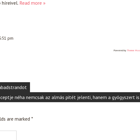
híreivel.
Read more »
 5:51 pm
Powered by
Theme Mas
zabadstrandot
eptje néha nemcsak az almás pitét jelenti, hanem a gyógyszert is
elds are marked
*