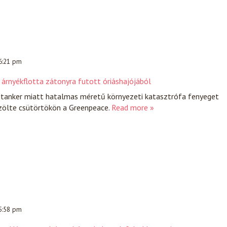
 6:21 pm
 árnyékflotta zátonyra futott óriáshajójából
jtanker miatt hatalmas méretű környezeti katasztrófa fenyeget
özölte csütörtökön a Greenpeace.
Read more »
 5:58 pm