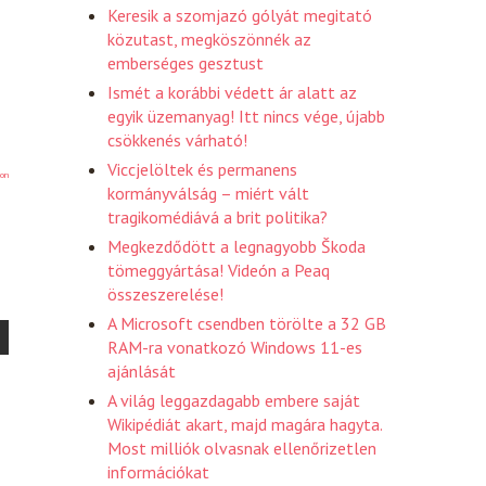
Keresik a szomjazó gólyát megitató
közutast, megköszönnék az
emberséges gesztust
Ismét a korábbi védett ár alatt az
egyik üzemanyag! Itt nincs vége, újabb
csökkenés várható!
Viccjelöltek és permanens
on
kormányválság – miért vált
tragikomédiává a brit politika?
Megkezdődött a legnagyobb Škoda
tömeggyártása! Videón a Peaq
összeszerelése!
A Microsoft csendben törölte a 32 GB
RAM-ra vonatkozó Windows 11-es
ajánlását
A világ leggazdagabb embere saját
Wikipédiát akart, majd magára hagyta.
Most milliók olvasnak ellenőrizetlen
információkat