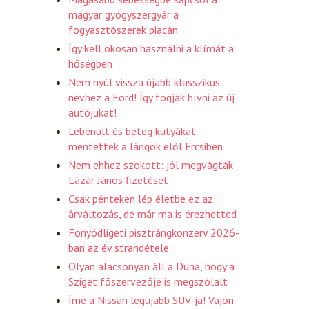
magyar gyógyszergyár a
fogyasztószerek piacán
Így kell okosan használni a klímát a
hőségben
Nem nyúl vissza újabb klasszikus
névhez a Ford! Így fogják hívni az új
autójukat!
Lebénult és beteg kutyákat
mentettek a lángok elől Ercsiben
Nem ehhez szokott: jól megvágták
Lázár János fizetését
Csak pénteken lép életbe ez az
árváltozás, de már ma is érezhetted
Fonyódligeti pisztrángkonzerv 2026-
ban az év strandétele
Olyan alacsonyan áll a Duna, hogy a
Sziget főszervezője is megszólalt
Íme a Nissan legújabb SUV-ja! Vajon