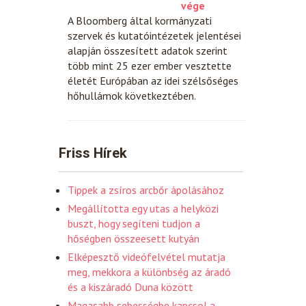
vége
A Bloomberg által kormányzati
szervek és kutatóintézetek jelentései
alapján összesített adatok szerint
több mint 25 ezer ember vesztette
életét Európában az idei szélsőséges
hőhullámok következtében.
Friss Hírek
Tippek a zsíros arcbőr ápolásához
Megállította egy utas a helyközi
buszt, hogy segíteni tudjon a
hőségben összeesett kutyán
Elképesztő videófelvétel mutatja
meg, mekkora a különbség az áradó
és a kiszáradó Duna között
Magasabb sebességbe kapcsol a