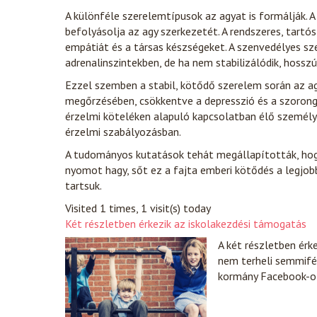
A különféle szerelemtípusok az agyat is formálják. 
befolyásolja az agy szerkezetét. A rendszeres, tartós
empátiát és a társas készségeket. A szenvedélyes s
adrenalinszintekben, de ha nem stabilizálódik, hossz
Ezzel szemben a stabil, kötődő szerelem során az a
megőrzésében, csökkentve a depresszió és a szorong
érzelmi köteléken alapuló kapcsolatban élő személye
érzelmi szabályozásban.
A tudományos kutatások tehát megállapították, hog
nyomot hagy, sőt ez a fajta emberi kötődés a legjo
tartsuk.
Visited 1 times, 1 visit(s) today
Két részletben érkezik az iskolakezdési támogatás
A két részletben érk
nem terheli semmifé
kormány Facebook-o