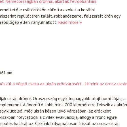
yet Németországban drónnal akartak felrobbantani
üzemeltetője csütörtökön cáfolta azokat a korábbi
miszerint repülőtéren talált, robbanószerrel felszerelt drón egy
 repülőgép ellen irányulhatott.
Read more »
 5:51 pm
észül a végső csata az ukrán erődvárosért - Híreink az orosz-ukrá
ják ukrán drónok Oroszország egyik legnagyobb olajfinomítóját, a
mplexumot. A finomító több mint 700 kilométerre fekszik az ukrán
egyik utolsó, még ukrán kézen lévő városában, az erődként
szkban folytatódik a civilek evakuációja, ahogy a front egyre
lepülés határához. Cikkünk folyamatosan frissül az orosz-ukrán