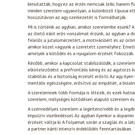
kimutatták, hogy ez az érzés nemcsak lelki, hanem fi
minden szerelem ugyanolyan, a különböző típusai elt
hosszútávon az agy szerkezetét is formálhatják.
Mi is történik az agyban, amikor szerelembe esünk? 
az illető iránt erős vonzalmat érzünk, az agyban a 
felelős a jutalomérzetért, a motivációért és az örö
amikor közel vagyunk a szeretett személyhez. Emellet
amelyek a kötődés és a nyugalom érzését fokozzák.
Később, amikor a kapcsolat stabilizálódik, a szerel
elköteleződést a prefrontális kéreg és az agytörzs 
stabilitás és a biztonság érzését erősíti. Az agy ily
mentális egészségére, erősítve az empátiát, a bizal
A szerelemnek több formája is létezik, és ezek hatna
szerelem, mélységes kötődésen alapuló szerelem és 
A szenvedélyes szerelem a legintenzívebb és a legdin
impulzív viselkedéssel. Az agyban ilyenkor a dopamin 
érzését váltja ki. A folyamat során a szaglás és a lá
a partner iránti intenzív érdeklődés fenntartásában.