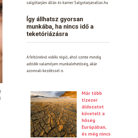
salgótarjáni állás és karrier Salgotarjanallas.hu
Így állhatsz gyorsan
munkába, ha nincs idő a
teketóriázásra
A feltörekvő vidéki régió, ahol szinte mindig
adódik valamilyen munkalehetőség, akár
azonnali kezdéssel is
z
Már több
i
tízezer
áldozatot
követelt a
hőség
Európában,
és még nincs