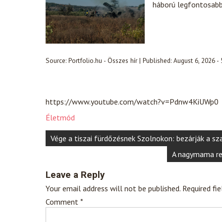
háború legfontosabb 
Source:
Portfolio.hu - Összes hír
|
Published:
August 6, 2026 -
https://www.youtube.com/watch?v=Pdnw4KiUWp0
Életmód
Post
Vége a tiszai fürdőzésnek Szolnokon: bezárják a s
navigation
A nagymama rec
Leave a Reply
Your email address will not be published.
Required fi
Comment
*