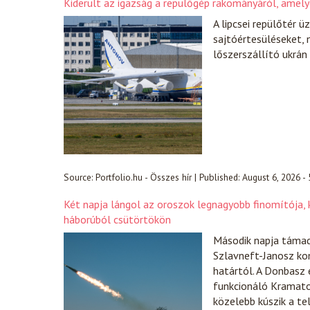
Kiderült az igazság a repülőgép rakományáról, amel
A lipcsei repülőtér 
sajtóértesüléseket, 
lőszerszállító ukrán
Source:
Portfolio.hu - Összes hír
|
Published:
August 6, 2026 -
Két napja lángol az oroszok legnagyobb finomítója, k
háborúból csütörtökön
Második napja támad
Szlavneft-Janosz ko
határtól. A Donbasz 
funkcionáló Kramator
közelebb kúszik a te