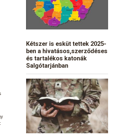
Kétszer is esküt tettek 2025-
ben a hivatásos,szerződéses
és tartalékos katonák
Salgótarjánban
s
gy
t