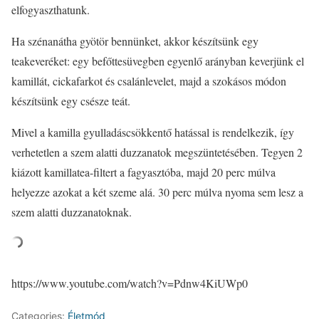
elfogyaszthatunk.
Ha szénanátha gyötör bennünket, akkor készítsünk egy
teakeveréket: egy befőttesüvegben egyenlő arányban keverjünk el
kamillát, cickafarkot és csalánlevelet, majd a szokásos módon
készítsünk egy csésze teát.
Mivel a kamilla gyulladáscsökkentő hatással is rendelkezik, így
verhetetlen a szem alatti duzzanatok megszüntetésében. Tegyen 2
kiázott kamillatea-filtert a fagyasztóba, majd 20 perc múlva
helyezze azokat a két szeme alá. 30 perc múlva nyoma sem lesz a
szem alatti duzzanatoknak.
https://www.youtube.com/watch?v=Pdnw4KiUWp0
Categories:
Életmód