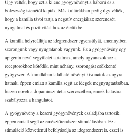
Úgy vélték, hogy ezt a kilenc gyógynövényt a háború és a
bölcsesség istenétől kapták. Más kultúrákban pedig úgy vélték,
hogy a kamilla távol tartja a negatív energiákat; szerencsét,
nyugalmat és pozitivitást hoz az életükbe.
A kamilla helyreállítja az idegrendszer egyensúlyát, amennyiben
szorongunk vagy nyugtalanok vagyunk. Ez a gyógynövény egy
apigenin nevű vegyületet tartalmaz, amely ugyanazokhoz a
receptorokhoz kötődik, mint néhány, szorongást csökkentő
gyógyszer. A kamillában található növényi kivonatok az agyra
hatnak, éppen emiatt a kamilla segít az idegek megnyugtatásában,
hiszen növeli a dopaminszintet a szervezetben, ennek hatására
szabályozza a hangulatot.
A gyógynövény a keserű gyógynövények családjába tartozik,
éppen emiatt segít az emésztőrendszer stimulálásában. Ez a
stimuláció közvetlenül befolyásolja az idegrendszert is, ezzel is