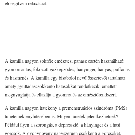
elősegítve a relaxációt.
A kamilla nagyon sokféle emésztési panasz esetén használható:
gyomorrontás, fokozott gázképződés, hányinger, hányás, puffadás
és hasmenés. A kamilla egy bisabolol nevű összetevőt tartalmaz,
amely gyulladáscsökkentő hatásokkal rendelkezik, emellett
megnyugtatja és ellazítja a gyomrot és az emésztőrendszert.
A kamilla nagyon hatékony a premenstruációs szindróma (PMS)
tüneteinek enyhítésében is. Milyen tünetek jelentkezhetnek?
Például ilyen a szorongás, a depresszió, a hányinger és a hasi
görcsök. A gyógynövény nagyszerűen csökkenti a görcsöket.