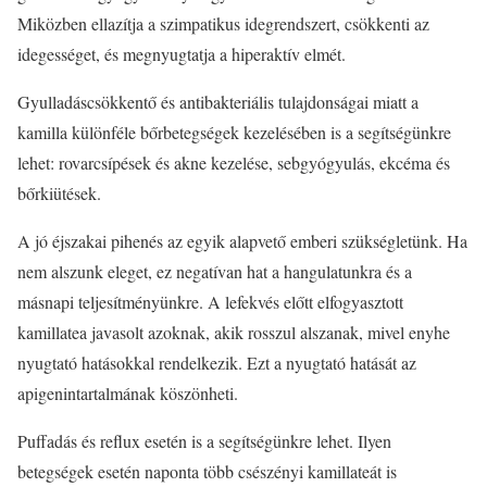
Miközben ellazítja a szimpatikus idegrendszert, csökkenti az
idegességet, és megnyugtatja a hiperaktív elmét.
Gyulladáscsökkentő és antibakteriális tulajdonságai miatt a
kamilla különféle bőrbetegségek kezelésében is a segítségünkre
lehet: rovarcsípések és akne kezelése, sebgyógyulás, ekcéma és
bőrkiütések.
A jó éjszakai pihenés az egyik alapvető emberi szükségletünk. Ha
nem alszunk eleget, ez negatívan hat a hangulatunkra és a
másnapi teljesítményünkre. A lefekvés előtt elfogyasztott
kamillatea javasolt azoknak, akik rosszul alszanak, mivel enyhe
nyugtató hatásokkal rendelkezik. Ezt a nyugtató hatását az
apigenintartalmának köszönheti.
Puffadás és reflux esetén is a segítségünkre lehet. Ilyen
betegségek esetén naponta több csészényi kamillateát is