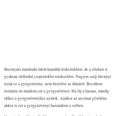
Bizonyára mindenki látott kamillát kiskertekben, de a réteken is
gyakran előfordul csoportokba rendeződve. Nagyon szép látványt
nyújt ez a gyógynövény, nem beszélve az illatáról. Bevallom
őszintén én imádom ezt a gyógynövényt. Ha fáj a hasam, mindig
ehhez a gyógynövényhez nyúlok. Amikor az arcomat gőzölöm,
akkor is ezt a gyógynövényt használom a vízben.