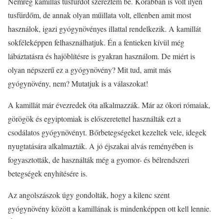
Nemrég kamillás tusfürdőt szereztem be. Korábban is volt ilyen
tusfürdőm, de annak olyan műillata volt, ellenben amit most
használok, igazi gyógynövényes illattal rendelkezik. A kamillát
sokféleképpen felhasználhatjuk. Én a fentieken kívül még
lábáztatásra és hajöblítésre is gyakran használom. De miért is
olyan népszerű ez a gyógynövény? Mit tud, amit más
gyógynövény, nem? Mutatjuk is a válaszokat!
A kamillát már évezredek óta alkalmazzák. Már az ókori rómaiak,
görögök és egyiptomiak is előszeretettel használták ezt a
csodálatos gyógynövényt. Bőrbetegségeket kezeltek vele, idegek
nyugtatására alkalmazták. A jó éjszakai alvás reményében is
fogyasztották, de használták még a gyomor- és bélrendszeri
betegségek enyhítésére is.
Az angolszászok úgy gondolták, hogy a kilenc szent
gyógynövény között a kamillának is mindenképpen ott kell lennie.