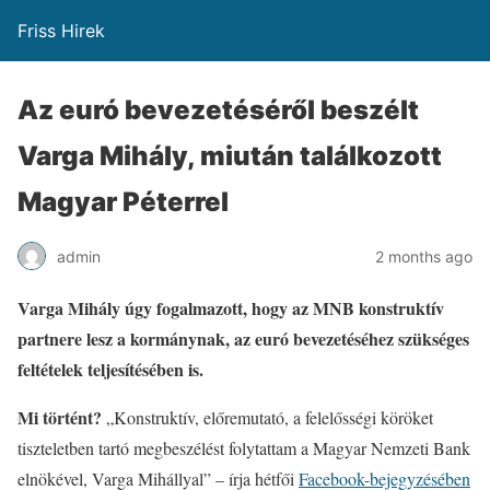
Friss Hirek
Az euró bevezetéséről beszélt
Varga Mihály, miután találkozott
Magyar Péterrel
admin
2 months ago
Varga Mihály úgy fogalmazott, hogy az MNB konstruktív
partnere lesz a kormánynak, az euró bevezetéséhez szükséges
feltételek teljesítésében is.
Mi történt?
„Konstruktív, előremutató, a felelősségi köröket
tiszteletben tartó megbeszélést folytattam a Magyar Nemzeti Bank
elnökével, Varga Mihállyal” – írja hétfői
Facebook-bejegyzésében