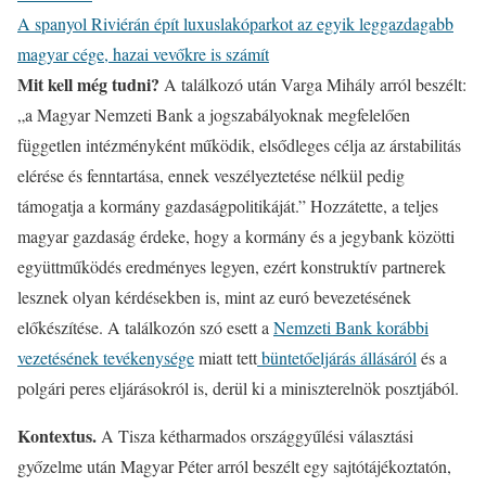
A spanyol Riviérán épít luxuslakóparkot az egyik leggazdagabb
magyar cége, hazai vevőkre is számít
Mit kell még tudni?
A találkozó után Varga Mihály arról beszélt:
„a Magyar Nemzeti Bank a jogszabályoknak megfelelően
független intézményként működik, elsődleges célja az árstabilitás
elérése és fenntartása, ennek veszélyeztetése nélkül pedig
támogatja a kormány gazdaságpolitikáját.” Hozzátette, a teljes
magyar gazdaság érdeke, hogy a kormány és a jegybank közötti
együttműködés eredményes legyen, ezért konstruktív partnerek
lesznek olyan kérdésekben is, mint az euró bevezetésének
előkészítése. A találkozón szó esett a
Nemzeti Bank korábbi
vezetésének tevékenysége
miatt tett
büntetőeljárás állásáról
és a
polgári peres eljárásokról is, derül ki a miniszterelnök posztjából.
Kontextus.
A Tisza kétharmados országgyűlési választási
győzelme után Magyar Péter arról beszélt egy sajtótájékoztatón,