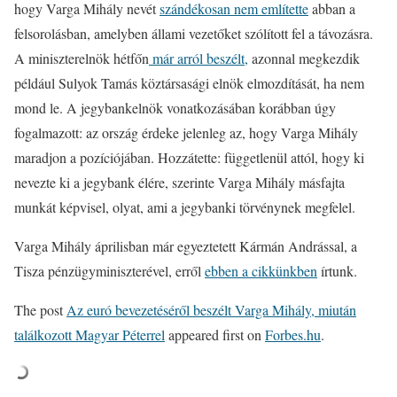
hogy Varga Mihály nevét
szándékosan nem említette
abban a
felsorolásban, amelyben állami vezetőket szólított fel a távozásra.
A miniszterelnök hétfőn
már arról beszélt,
azonnal megkezdik
például Sulyok Tamás köztársasági elnök elmozdítását, ha nem
mond le. A jegybankelnök vonatkozásában korábban úgy
fogalmazott: az ország érdeke jelenleg az, hogy Varga Mihály
maradjon a pozíciójában. Hozzátette: függetlenül attól, hogy ki
nevezte ki a jegybank élére, szerinte Varga Mihály másfajta
munkát képvisel, olyat, ami a jegybanki törvénynek megfelel.
Varga Mihály áprilisban már egyeztetett Kármán Andrással, a
Tisza pénzügyminiszterével, erről
ebben a cikkünkben
írtunk.
The post
Az euró bevezetéséről beszélt Varga Mihály, miután
találkozott Magyar Péterrel
appeared first on
Forbes.hu
.