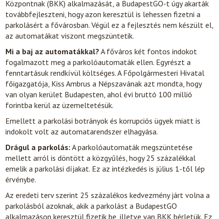
Központnak (BKK) alkalmazását, a BudapestGO-t úgy akarták
továbbfejleszteni, hogy azon keresztül is lehessen fizetni a
parkolásért a fővárosban. Végül ez a fejlesztés nem készült el,
az automatákat viszont megszüntetik.
Mi a baj az automatákkal?
A főváros két fontos indokot
fogalmazott meg a parkolóautomaták ellen. Egyrészt a
fenntartásuk rendkívül költséges. A Főpolgármesteri Hivatal
főigazgatója, Kiss Ambrus a Népszavának azt mondta, hogy
van olyan kerület Budapesten, ahol évi bruttó 100 millió
forintba kerül az üzemeltetésük.
Emellett a parkolási botrányok és korrupciós ügyek miatt is
indokolt volt az automatarendszer elhagyása.
Drágul a parkolás:
A parkolóautomaták megszüntetése
mellett arról is döntött a közgyűlés, hogy 25 százalékkal
emelik a parkolási díjakat. Ez az intézkedés is július 1-től lép
érvénybe.
Az eredeti terv szerint 25 százalékos kedvezmény járt volna a
parkolásból azoknak, akik a parkolást a BudapestGO
alkalmazáson keresztül fizetik be, illetve van BKK bérletük. Ez