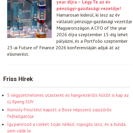
year díjra – Légy Te az év
pénzügyi-gazdasági vezetője!
Hamarosan kiderül, ki lesz az év
vállalati pénzügyi-gazdasági vezetője
Magyarországon. A CFO of the year
2026 díjra szeptember 15-éig lehet
pályázni, és a Portfolio szeptember
23-ai Future of Finance 2026 konferenciáján adjuk át az
elismerést.
Friss Hírek
5 négyzetméteres utasteret és hangvezérlős hűtőt is kap az
új Xpeng SUV
Komoly frissítést kapott a Bose népszerű zajszűrős
fejhallgatója
Így panírozd a csirkét tojás nélkül: ropogós lesz, és a bunda
sem válik le