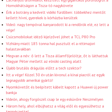
Homokhátságon a Tisza-tó nagykövete
Érik a botrány a kedvelt vidéki fürdőben: többekhez mentőt
kellett hívni, gyerekek is kórházba kerültek
Videó: nagy tempóval kanyarodott ki a rendőrök elé, ez lett a
vége!
Csúcsmobilokat idéző kijelzővel jöhet a TCL P80 Pro
Vízhiány miatt 185 tonna hal pusztult el a rétimajori
halastavakban
Megvan a név: ő lett a Tisza államfőjelöltje, őt is láthattuk
Magyar Péter mellett az elnöki casting alatt
Újabb brutális drágulás előtt a tech szektor?
Itt a vége! Közel 30 év után kivonul a kínai piacról az egyik
legnagyobb amerikai gyártó!
Nyomkövetőt és beépített kábelt kapott a Huawei új power
bankja
Videón, ahogy forgószél csap le egy esküvőre Neszmélyen
Három hely, ahol elbújhatsz a világ elől és egyesülhetsz a
természettel