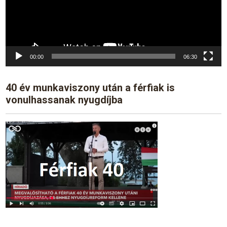
00:00
06:30
40 év munkaviszony után a férfiak is
vonulhassanak nyugdíjba