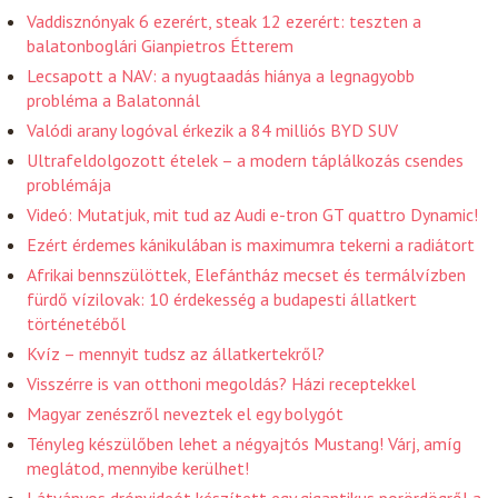
Vaddisznónyak 6 ezerért, steak 12 ezerért: teszten a
balatonboglári Gianpietros Étterem
Lecsapott a NAV: a nyugtaadás hiánya a legnagyobb
probléma a Balatonnál
Valódi arany logóval érkezik a 84 milliós BYD SUV
Ultrafeldolgozott ételek – a modern táplálkozás csendes
problémája
Videó: Mutatjuk, mit tud az Audi e-tron GT quattro Dynamic!
Ezért érdemes kánikulában is maximumra tekerni a radiátort
Afrikai bennszülöttek, Elefántház mecset és termálvízben
fürdő vízilovak: 10 érdekesség a budapesti állatkert
történetéből
Kvíz – mennyit tudsz az állatkertekről?
Visszérre is van otthoni megoldás? Házi receptekkel
Magyar zenészről neveztek el egy bolygót
Tényleg készülőben lehet a négyajtós Mustang! Várj, amíg
meglátod, mennyibe kerülhet!
Látványos drónvideót készített egy gigantikus porördögről a