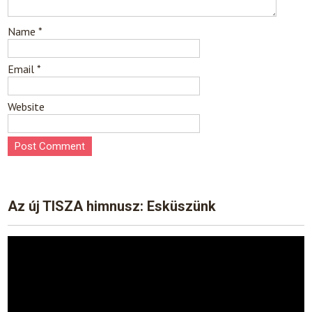
Name
*
Email
*
Website
Az új TISZA himnusz: Esküszünk
Video
Player