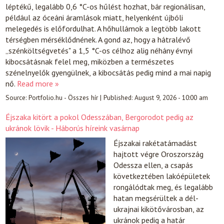
léptékű, legalább 0,6 °C-os hűlést hozhat, bár regionálisan,
például az óceáni áramlások miatt, helyenként újbóli
melegedés is előfordulhat. A hőhullámok a legtöbb lakott
térségben mérséklődnének. A gond az, hogy a hátralévő
„szénköltségvetés" a 1,5 °C-os célhoz alig néhány évnyi
kibocsátásnak felel meg, miközben a természetes
szénelnyelők gyengülnek, a kibocsátás pedig mind a mai napig
nő.
Read more »
Source:
Portfolio.hu - Összes hír
|
Published:
August 9, 2026 - 10:00 am
Éjszaka kitört a pokol Odesszában, Bergorodot pedig az
ukránok lövik - Háborús híreink vasárnap
Éjszakai rakétatámadást
hajtott végre Oroszország
Odessza ellen, a csapás
következtében lakóépületek
rongálódtak meg, és legalább
hatan megsérültek a dél-
ukrajnai kikötővárosban, az
ukránok pedig a határ