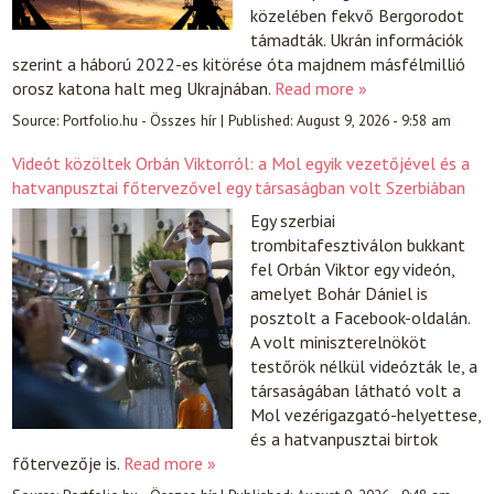
közelében fekvő Bergorodot
támadták. Ukrán információk
szerint a háború 2022-es kitörése óta majdnem másfélmillió
orosz katona halt meg Ukrajnában.
Read more »
Source:
Portfolio.hu - Összes hír
|
Published:
August 9, 2026 - 9:58 am
Videót közöltek Orbán Viktorról: a Mol egyik vezetőjével és a
hatvanpusztai főtervezővel egy társaságban volt Szerbiában
Egy szerbiai
trombitafesztiválon bukkant
fel Orbán Viktor egy videón,
amelyet Bohár Dániel is
posztolt a Facebook-oldalán.
A volt miniszterelnököt
testőrök nélkül videózták le, a
társaságában látható volt a
Mol vezérigazgató-helyettese,
és a hatvanpusztai birtok
főtervezője is.
Read more »