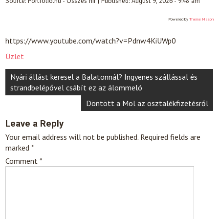
Source:
Portfolio.hu - Összes hír
|
Published:
August 9, 2026 - 9:48 am
Powered by
Theme Mason
https://www.youtube.com/watch?v=Pdnw4KiUWp0
Üzlet
Post
Nyári állást keresel a Balatonnál? Ingyenes szállással és
navigation
strandbelépővel csábít ez az álommeló
Döntött a Mol az osztalékfizetésről
Leave a Reply
Your email address will not be published.
Required fields are
marked
*
Comment
*