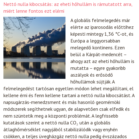
Nettó nulla kibocsátás: az eheti hőhullám is rámutatott arra,
miért lenne fontos ezt elérni
A globális felmelegedés már
elérte az iparosodás előttihez
képesti mintegy 1,36 °C-ot, és
Európa a leggyorsabban
melegedő kontinens. Ezen
belül a Kárpát-medencét –
ahogy azt az eheti hőhullám is
mutatta – egyre gyakoribb
aszályok és erősödő
hőhullámok sújtják. A
felmelegedést tartósan egyetlen módon lehet megállítani, el
kellene érni és fenn kellene tartani a nettó nulla kibocsátást. A
napsugárzás-menedzsment és más hasonló geomérnöki
módszerek segíthetnek ugyan, de alapvetően csak elfedik és
nem szüntetik meg a központi problémát. A legfrissebb
kutatások szerint a nettó nulla CO₂ után a globális
átlaghőmérséklet nagyjából stabilizálódik vagy enyhén
csökken, a teljes üvegházgáz nettó nulla pedig évszázados