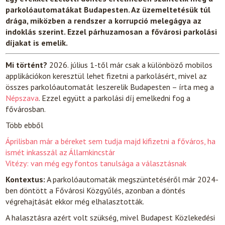
parkolóautomatákat Budapesten. Az üzemeltetésük túl
drága, miközben a rendszer a korrupció melegágya az
indoklás szerint. Ezzel párhuzamosan a fővárosi parkolási
díjakat is emelik.
Mi történt?
2026. július 1-től már csak a különböző mobilos
applikációkon keresztül lehet fizetni a parkolásért, mivel az
összes parkolóautomatát leszerelik Budapesten – írta meg a
Népszava
. Ezzel együtt a parkolási díj emelkedni fog a
fővárosban.
Több ebből
Áprilisban már a béreket sem tudja majd kifizetni a főváros, ha
ismét inkasszál az Államkincstár
Vitézy: van még egy fontos tanulsága a választásnak
Kontextus:
A parkolóautomaták megszüntetéséről már 2024-
ben döntött a Fővárosi Közgyűlés, azonban a döntés
végrehajtását ekkor még elhalasztották.
A halasztásra azért volt szükség, mivel Budapest Közlekedési