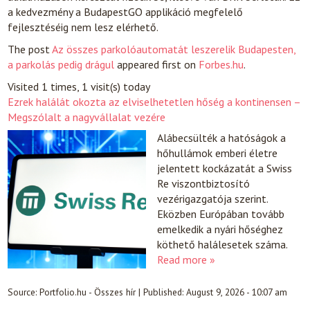
a kedvezmény a BudapestGO applikáció megfelelő
fejlesztéséig nem lesz elérhető.
The post
Az összes parkolóautomatát leszerelik Budapesten,
a parkolás pedig drágul
appeared first on
Forbes.hu
.
Visited 1 times, 1 visit(s) today
Ezrek halálát okozta az elviselhetetlen hőség a kontinensen –
Megszólalt a nagyvállalat vezére
Alábecsülték a hatóságok a
hőhullámok emberi életre
jelentett kockázatát a Swiss
Re viszontbiztosító
vezérigazgatója szerint.
Eközben Európában tovább
emelkedik a nyári hőséghez
köthető halálesetek száma.
Read more »
Source:
Portfolio.hu - Összes hír
|
Published:
August 9, 2026 - 10:07 am