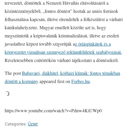
tervezetét, döntöttek a Nemzeti Hitvallás eltávolításáról a
közintézményekből, „fontos döntést” hoztak az uniós források
felhasználása kapcsán, illetve elrendelték a felkészülést a várható
kánikulahelyzetre. Magyar emellett közölte azt is, hogy
megszüntetik a kriptovaluták kriminalizálását, illetve az eredeti
javaslathoz képest tovább szigorítják a
z óriásplakátok és a
környezetet vizuálisan szennyező reklámfelületek szabályozását.
Részletesebben csütörtökön várható tájékoztató a döntésekről.
The post
Babaváró, diákhitel, kórházi klímák: fontos témákban
döntött a kormány
appeared first on
Forbes.hu
.
https://www.youtube.com/watch?v=Pdnw4KiUWp0
Categories:
Üzlet