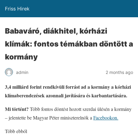
Friss Hirek
Babaváró, diákhitel, kórházi
klímák: fontos témákban döntött a
kormány
admin
2 months ago
3,4 milliárd forint rendkívüli forrást ad a kormány a kórházi
klímaberendezések azonnali javítására és karbantartására.
Mi történt?
Több fontos döntést hozott szerdai ülésén a kormány
– jelentette be Magyar Péter miniszterelnök a
Facebookon.
Több ebből