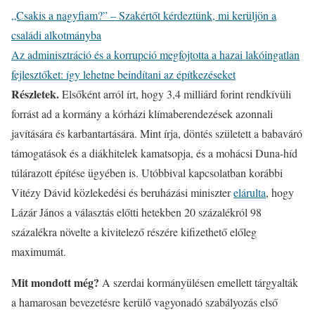
„Csakis a nagyfiam?” – Szakértőt kérdeztünk, mi kerüljön a
családi alkotmányba
Az adminisztráció és a korrupció megfojtotta a hazai lakóingatlan
fejlesztőket: így lehetne beindítani az építkezéseket
Részletek.
Elsőként arról írt, hogy 3,4 milliárd forint rendkívüli
forrást ad a kormány a kórházi klímaberendezések azonnali
javítására és karbantartására. Mint írja, döntés született a babaváró
támogatások és a diákhitelek kamatsopja, és a mohácsi Duna-híd
túlárazott építése ügyében is. Utóbbival kapcsolatban korábbi
Vitézy Dávid közlekedési és beruházási miniszter
elárulta
, hogy
Lázár János a választás előtti hetekben 20 százalékról 98
százalékra növelte a kivitelező részére kifizethető előleg
maximumát.
Mit mondott még?
A szerdai kormányülésen emellett tárgyalták
a hamarosan bevezetésre kerülő vagyonadó szabályozás első