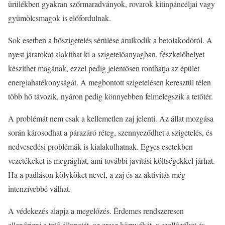
ürülékben gyakran szőrmaradványok, rovarok kitinpáncéljai vagy
gyümölcsmagok is előfordulnak.
Sok esetben a hőszigetelés sérülése árulkodik a betolakodóról. A
nyest járatokat alakíthat ki a szigetelőanyagban, fészkelőhelyet
készíthet magának, ezzel pedig jelentősen ronthatja az épület
energiahatékonyságát. A megbontott szigetelésen keresztül télen
több hő távozik, nyáron pedig könnyebben felmelegszik a tetőtér.
A problémát nem csak a kellemetlen zaj jelenti. Az állat mozgása
során károsodhat a párazáró réteg, szennyeződhet a szigetelés, és
nedvesedési problémák is kialakulhatnak. Egyes esetekben
vezetékeket is megrághat, ami további javítási költségekkel járhat.
Ha a padláson kölyköket nevel, a zaj és az aktivitás még
intenzívebbé válhat.
A védekezés alapja a megelőzés. Érdemes rendszeresen
ellenőrizni a tető állapotát, az eresz környékét, a szellőzőket és