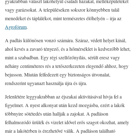
gyakrabban választ lakóhelyül családi házakat, melléképületeket
vagy garázsokat. A településeken sokszor könnyebben talál
menedéket és táplálékot, mint természetes élőhelyén – írja az
Agrofórum
.
A padlás különösen vonzó számára. Száraz, védett helyet kínál,
ahol kevés a zavaró tényező, és a hőmérséklet is kedvezőbb lehet,
mint a szabadban. Egy régi szellőzőnyílás, sérült eresz vagy
néhány centiméteres rés a tetőszerkezeten elegendő ahhoz, hogy
bejusson. Miután felfedezett egy biztonságos útvonalat,
rendszerint ugyanazt használja újra és újra.
Jelenlétére leggyakrabban az éjszakai aktivitásával hívja fel a
figyelmet. A nyest alkonyat után kezd mozgásba, ezért a lakók
többnyire sötétedés után hallják a zajokat. A padláson
felhalmozódó ürülék és vizelet idővel erős szagot okozhat, amely
már a lakótérben is érezhetővé válik. A padláson található