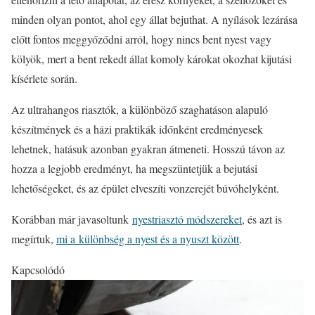
minden olyan pontot, ahol egy állat bejuthat. A nyílások lezárása
előtt fontos meggyőződni arról, hogy nincs bent nyest vagy
kölyök, mert a bent rekedt állat komoly károkat okozhat kijutási
kísérlete során.
Az ultrahangos riasztók, a különböző szaghatáson alapuló
készítmények és a házi praktikák időnként eredményesek
lehetnek, hatásuk azonban gyakran átmeneti. Hosszú távon az
hozza a legjobb eredményt, ha megszüntetjük a bejutási
lehetőségeket, és az épület elveszíti vonzerejét búvóhelyként.
Korábban már javasoltunk
nyestriasztó módszereket
, és azt is
megírtuk,
mi a különbség a nyest és a nyuszt között
.
Kapcsolódó