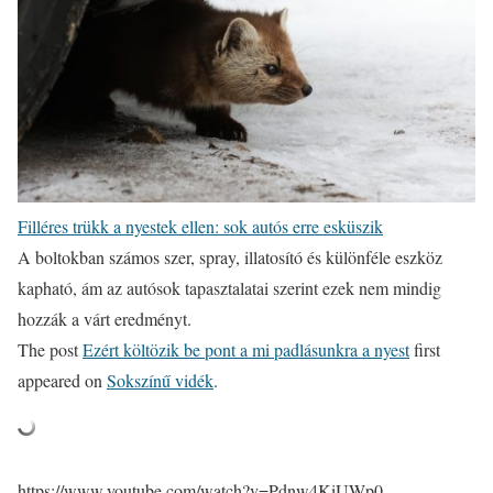
Filléres trükk a nyestek ellen: sok autós erre esküszik
A boltokban számos szer, spray, illatosító és különféle eszköz
kapható, ám az autósok tapasztalatai szerint ezek nem mindig
hozzák a várt eredményt.
The post
Ezért költözik be pont a mi padlásunkra a nyest
first
appeared on
Sokszínű vidék
.
https://www.youtube.com/watch?v=Pdnw4KiUWp0