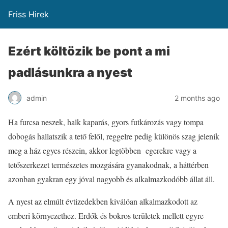
Friss Hirek
Ezért költözik be pont a mi
padlásunkra a nyest
admin
2 months ago
Ha furcsa neszek, halk kaparás, gyors futkározás vagy tompa
dobogás hallatszik a tető felől, reggelre pedig különös szag jelenik
meg a ház egyes részein, akkor legtöbben egerekre vagy a
tetőszerkezet természetes mozgására gyanakodnak, a háttérben
azonban gyakran egy jóval nagyobb és alkalmazkodóbb állat áll.
A nyest az elmúlt évtizedekben kiválóan alkalmazkodott az
emberi környezethez. Erdők és bokros területek mellett egyre