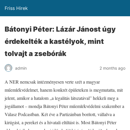
Friss Hirek
Bátonyi Péter: Lázár Jánost úgy
érdekelték a kastélyok, mint
tolvajt a zsebórák
admin
2 months ago
A NER nemcsak intézményesen verte szét a magyar
műemlékvédelmet, hanem konkrét épületeken is megmutatta, mit
jelent, amikor a hatalom „a legalitás látszatával” hekkeli meg a
jogállamot – mondja Bátonyi Péter műemlékvédelmi szakember a
Válasz Podcastban. Két éve a Partizánban borított, vállalva a
kirúgást, a pereket és a hivatali eltiltást is. Most Bátonyi Péter