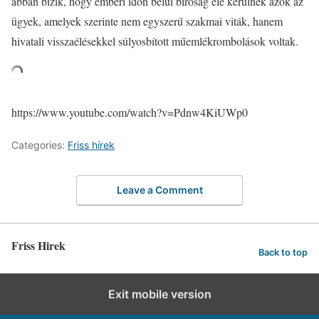
abban bízik, hogy emberi időn belül bíróság elé kerülnek azok az
ügyek, amelyek szerinte nem egyszerű szakmai viták, hanem
hivatali visszaélésekkel súlyosbított műemlékrombolások voltak.
https://www.youtube.com/watch?v=Pdnw4KiUWp0
Categories:
Friss hírek
Leave a Comment
Friss Hirek
Back to top
Exit mobile version