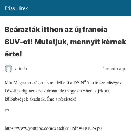
Friss Hirek
Beárazták itthon az új francia
SUV-ot! Mutatjuk, mennyit kérnek
érte!
admin
1 month ago
Már Magyarországon is rendelhető a DS N⁰ 7, a felszereltségek
között pedig nem csak árban, de megjelenésben is jókora
különbségek akadnak. Íme a részletek!
https://www.youtube.com/watch?v=Pdnw4KiUWp0