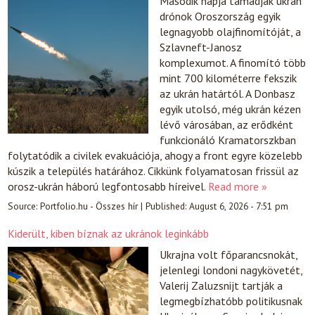
Második napja támadják ukrán
drónok Oroszország egyik
legnagyobb olajfinomítóját, a
Szlavneft-Janosz
komplexumot. A finomító több
mint 700 kilométerre fekszik
az ukrán határtól. A Donbasz
egyik utolsó, még ukrán kézen
lévő városában, az erődként
funkcionáló Kramatorszkban
folytatódik a civilek evakuációja, ahogy a front egyre közelebb
kúszik a település határához. Cikkünk folyamatosan frissül az
orosz-ukrán háború legfontosabb híreivel.
Read more »
Source:
Portfolio.hu - Összes hír
|
Published:
August 6, 2026 - 7:51 pm
Kiderült, kiben bíznak az ukránok leginkább
Ukrajna volt főparancsnokát,
jelenlegi londoni nagykövetét,
Valerij Zaluzsnijt tartják a
legmegbízhatóbb politikusnak