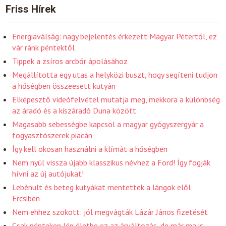
Friss Hírek
Energiaválság: nagy bejelentés érkezett Magyar Pétertől, ez
vár ránk péntektől
Tippek a zsíros arcbőr ápolásához
Megállította egy utas a helyközi buszt, hogy segíteni tudjon
a hőségben összeesett kutyán
Elképesztő videófelvétel mutatja meg, mekkora a különbség
az áradó és a kiszáradó Duna között
Magasabb sebességbe kapcsol a magyar gyógyszergyár a
fogyasztószerek piacán
Így kell okosan használni a klímát a hőségben
Nem nyúl vissza újabb klasszikus névhez a Ford! Így fogják
hívni az új autójukat!
Lebénult és beteg kutyákat mentettek a lángok elől
Ercsiben
Nem ehhez szokott: jól megvágták Lázár János fizetését
Csak pénteken lép életbe ez az árváltozás, de már ma is