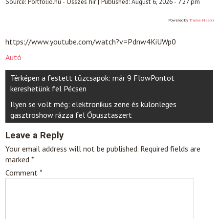
Source:
Portfolio.hu - Összes hír
|
Published:
August 6, 2026 - 7:27 pm
Powered by
Theme Mason
https://www.youtube.com/watch?v=Pdnw4KiUWp0
Autó
Post
Térképen a festett tűzcsapok: már 9 FlowPontot
navigation
kereshetünk fel Pécsen
Ilyen se volt még: elektronikus zene és különleges
gasztroshow rázza fel Ópusztaszert
Leave a Reply
Your email address will not be published.
Required fields are
marked
*
Comment
*