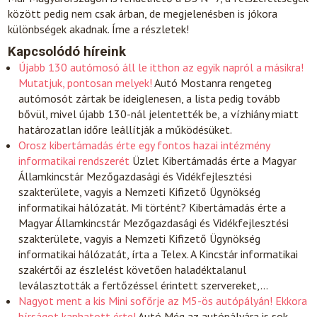
között pedig nem csak árban, de megjelenésben is jókora
különbségek akadnak. Íme a részletek!
Kapcsolódó híreink
Újabb 130 autómosó áll le itthon az egyik napról a másikra!
Mutatjuk, pontosan melyek!
Autó
Mostanra rengeteg
autómosót zártak be ideiglenesen, a lista pedig tovább
bővül, mivel újabb 130-nál jelentették be, a vízhiány miatt
határozatlan időre leállítják a működésüket.
Orosz kibertámadás érte egy fontos hazai intézmény
informatikai rendszerét
Üzlet
Kibertámadás érte a Magyar
Államkincstár Mezőgazdasági és Vidékfejlesztési
szakterülete, vagyis a Nemzeti Kifizető Ügynökség
informatikai hálózatát. Mi történt? Kibertámadás érte a
Magyar Államkincstár Mezőgazdasági és Vidékfejlesztési
szakterülete, vagyis a Nemzeti Kifizető Ügynökség
informatikai hálózatát, írta a Telex. A Kincstár informatikai
szakértői az észlelést követően haladéktalanul
leválasztották a fertőzéssel érintett szervereket,…
Nagyot ment a kis Mini sofőrje az M5-ös autópályán! Ekkora
bírságot kaphatott érte!
Autó
Még az autópályára is sok