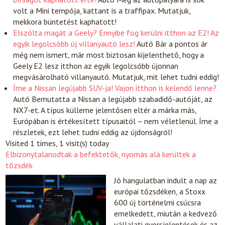
volt a Mini tempója, kattant is a traffipax. Mutatjuk,
mekkora büntetést kaphatott!
Elszólta magát a Geely? Ennyibe fog kerülni itthon az E2! Az
egyik legolcsóbb új villanyautó lesz!
Autó
Bár a pontos ár
még nem ismert, már most biztosan kijelenthető, hogy a
Geely E2 lesz itthon az egyik legolcsóbb újonnan
megvásárolható villanyautó. Mutatjuk, mit lehet tudni eddig!
Íme a Nissan legújabb SUV-ja! Vajon itthon is kelendő lenne?
Autó
Bemutatta a Nissan a legújabb szabadidő-autóját, az
NX7-et. A típus külleme jelentősen eltér a márka más,
Európában is értékesített típusaitól – nem véletlenül. Íme a
részletek, ezt lehet tudni eddig az újdonságról!
Visited 1 times, 1 visit(s) today
Elbizonytalanodtak a befektetők, nyomás alá kerültek a
tőzsdék
Jó hangulatban indult a nap az
európai tőzsdéken, a Stoxx
600 új történelmi csúcsra
emelkedett, miután a kedvező
vállalati gyorsjelentések és az