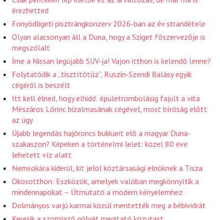
érezhetted
Fonyódligeti pisztrángkonzerv 2026-ban az év strandétele
Olyan alacsonyan áll a Duna, hogy a Sziget főszervezője is
megszólalt
Íme a Nissan legújabb SUV-ja! Vajon itthon is kelendő lenne?
Folytatódik a „tisztítótűz”, Ruszin-Szendi Balásy egyik
cégéről is beszélt
Itt kell élned, hogy elhidd: épületrombolásig fajult a vita
Mészáros Lőrinc bizalmasának cégével, most bíróság előtt
az ügy
Újabb legendás hajóroncs bukkant elő a magyar Duna-
szakaszon? Képeken a történelmi lelet: közel 80 éve
lehetett víz alatt
Nemsokára kiderül, kit jelöl köztársasági elnöknek a Tisza
Okosotthon: Eszközök, amelyek valóban megkönnyítik a
mindennapokat – Útmutató a modern kényelemhez
Dolmányos varjú karmai közül mentették meg a bébividrát
Keresik a szomjazó gólyát megitató közutast,