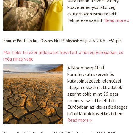
Ukrajnában a Szocisz helyi
közvéleménykutató cég
csütörtökön ismertetett
felmérése szerint.
Read more »
Source:
Portfolio.hu - Összes hír
|
Published:
August 6, 2026 - 7:51 pm
Már több tízezer áldozatot követelt a hőség Európában, és
még nincs vége
A Bloomberg által
kormányzati szervek és
kutatóintézetek jelentései
alapján összesített adatok
szerint több mint 25 ezer
ember vesztette életét
Európában az idei szélsőséges
hőhullámok következtében.
Read more »