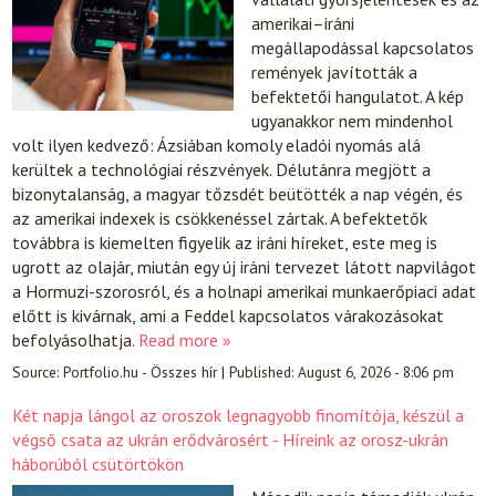
amerikai–iráni
megállapodással kapcsolatos
remények javították a
befektetői hangulatot. A kép
ugyanakkor nem mindenhol
volt ilyen kedvező: Ázsiában komoly eladói nyomás alá
kerültek a technológiai részvények. Délutánra megjött a
bizonytalanság, a magyar tőzsdét beütötték a nap végén, és
az amerikai indexek is csökkenéssel zártak. A befektetők
továbbra is kiemelten figyelik az iráni híreket, este meg is
ugrott az olajár, miután egy új iráni tervezet látott napvilágot
a Hormuzi-szorosról, és a holnapi amerikai munkaerőpiaci adat
előtt is kivárnak, ami a Feddel kapcsolatos várakozásokat
befolyásolhatja.
Read more »
Source:
Portfolio.hu - Összes hír
|
Published:
August 6, 2026 - 8:06 pm
Két napja lángol az oroszok legnagyobb finomítója, készül a
végső csata az ukrán erődvárosért - Híreink az orosz-ukrán
háborúból csütörtökön