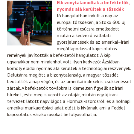
Elbizonytalanodtak a befektetők,
nyomás alá kerültek a tőzsdék
Jó hangulatban indult a nap az
európai tőzsdéken, a Stoxx 600 új
történelmi csúcsra emelkedett,
miután a kedvező vállalati
gyorsjelentések és az amerikai–iráni
megállapodással kapcsolatos
remények javították a befektetői hangulatot. A kép
ugyanakkor nem mindenhol volt ilyen kedvező: Ázsiában
komoly eladói nyomás alá kerültek a technológiai részvények.
Délutánra megjött a bizonytalanság, a magyar tőzsdét
beütötték a nap végén, és az amerikai indexek is csökkenéssel
zártak. A befektetők továbbra is kiemelten figyelik az iráni
híreket, este meg is ugrott az olajár, miután egy új iráni
tervezet látott napvilágot a Hormuzi-szorosról, és a holnapi
amerikai munkaerőpiaci adat előtt is kivárnak, ami a Feddel
kapcsolatos várakozásokat befolyásolhatja.