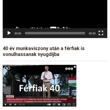
00:00
06:30
40 év munkaviszony után a férfiak is
vonulhassanak nyugdíjba