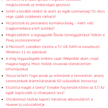
megköszönnék az emberséges gesztust
Ismét a korábbi védett ár alatt az egyik üzemanyag! Itt nincs
vége, újabb csökkenés várható!
Viccjelöltek és permanens kormányválság – miért vált
tragikomédiává a brit politika?
Megkezdődött a legnagyobb Škoda tömeggyártása! Videón a
Peaq összeszerelése!
A Microsoft csendben törölte a 32 GB RAM-ra vonatkozó
Windows 11-es ajánlását
A világ leggazdagabb embere saját Wikipédiát akart, majd
magára hagyta. Most milliók olvasnak ellenőrizetlen
információkat
Vissza kellett fogni annak az erőműnek a termelését, amely
szomszédunk áramellátásának 60 százalékát biztosítja
Elszólta magát a Geely? Ennyibe fog kerülni itthon az E2! Az
egyik legolcsóbb új villanyautó lesz!
Ultrakönnyű házban kapott hatalmas akkumulátort a
Huawei új csúcstabletje