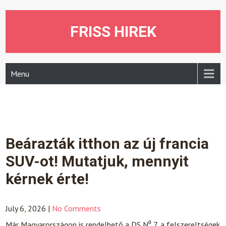
Skip
to
content
FRISS HIREK
Menu
Beárazták itthon az új francia
SUV-ot! Mutatjuk, mennyit
kérnek érte!
July 6, 2026
|
No Comments
Már Magyarországon is rendelhető a DS N⁰ 7, a felszereltségek