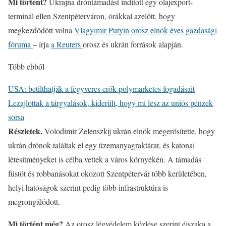
Mi történt?
Ukrajna dróntámadást indított egy olajexport-
terminál ellen Szentpéterváron, órákkal azelőtt, hogy
megkezdődött volna
Vlagyimir Putyin orosz elnök éves gazdasági
fóruma
– írja
a Reuters
orosz és ukrán források alapján.
Több ebből
USA: betilthatják a fegyveres erők polymarketes fogadásait
Lezajlottak a tárgyalások, kiderült, hogy mi lesz az uniós pénzek
sorsa
Részletek.
Volodimir Zelenszkij ukrán elnök megerősítette, hogy
ukrán drónok találtak el egy üzemanyagraktárat, és katonai
létesítményeket is célba vettek a város környékén. A támadás
füstöt és robbanásokat okozott Szentpétervár több kerületében,
helyi hatóságok szerint pedig több infrastruktúra is
megrongálódott.
Mi történt még?
Az orosz légvédelem közlése szerint éjszaka a