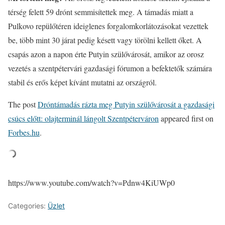
térség felett 59 drónt semmisítettek meg. A támadás miatt a
Pulkovo repülőtéren ideiglenes forgalomkorlátozásokat vezettek
be, több mint 30 járat pedig késett vagy törölni kellett őket. A
csapás azon a napon érte Putyin szülővárosát, amikor az orosz
vezetés a szentpétervári gazdasági fórumon a befektetők számára
stabil és erős képet kívánt mutatni az országról.
The post
Dróntámadás rázta meg Putyin szülővárosát a gazdasági
csúcs előtt: olajterminál lángolt Szentpéterváron
appeared first on
Forbes.hu
.
https://www.youtube.com/watch?v=Pdnw4KiUWp0
Categories:
Üzlet