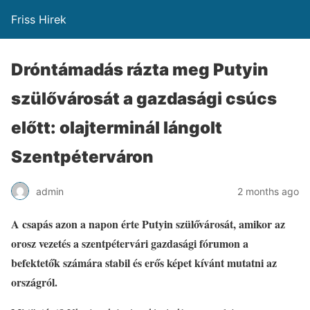
Friss Hirek
Dróntámadás rázta meg Putyin
szülővárosát a gazdasági csúcs
előtt: olajterminál lángolt
Szentpéterváron
admin
2 months ago
A csapás azon a napon érte Putyin szülővárosát, amikor az
orosz vezetés a szentpétervári gazdasági fórumon a
befektetők számára stabil és erős képet kívánt mutatni az
országról.