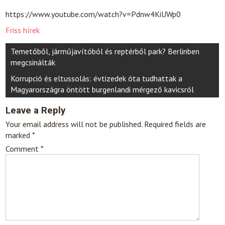
https://www.youtube.com/watch?v=Pdnw4KiUWp0
Friss hírek
Post
Temetőből, járműjavítóból és reptérből park? Berlinben
navigation
megcsinálták
Korrupció és eltussolás: évtizedek óta tudhattak a
Magyarországra öntött burgenlandi mérgező kavicsról
Leave a Reply
Your email address will not be published.
Required fields are
marked
*
Comment
*