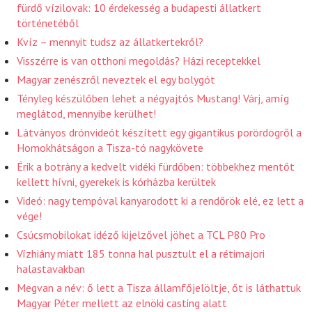
fürdő vízilovak: 10 érdekesség a budapesti állatkert
történetéből
Kvíz – mennyit tudsz az állatkertekről?
Visszérre is van otthoni megoldás? Házi receptekkel
Magyar zenészről neveztek el egy bolygót
Tényleg készülőben lehet a négyajtós Mustang! Várj, amíg
meglátod, mennyibe kerülhet!
Látványos drónvideót készített egy gigantikus porördögről a
Homokhátságon a Tisza-tó nagykövete
Érik a botrány a kedvelt vidéki fürdőben: többekhez mentőt
kellett hívni, gyerekek is kórházba kerültek
Videó: nagy tempóval kanyarodott ki a rendőrök elé, ez lett a
vége!
Csúcsmobilokat idéző kijelzővel jöhet a TCL P80 Pro
Vízhiány miatt 185 tonna hal pusztult el a rétimajori
halastavakban
Megvan a név: ő lett a Tisza államfőjelöltje, őt is láthattuk
Magyar Péter mellett az elnöki casting alatt