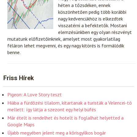
héten a tőzsdéken, ennek
köszönhetően pedig több korábbi
nagy kedvencükhöz is elkezdtek
visszatérni a befektetők. Mostani
elemzésünkben egy olyan részvényt
mutatunk előfizetőinknek, amelyet most gyakorlatilag
féláron lehet megvenni, és egy nagy kitörés is formálódik
benne.
Friss Hírek
Pigeon: A Love Story teszt
Hiába a fürdőzési tilalom, kitartanak a turisták a Velencei-tó
mellett: így látja a szezont egy helyi büfés
Már ételt is rendelhet és hotelt is foglalhat helyetted a
Google Maps
Újabb megyében jelent meg a kőrisgyilkos bogár