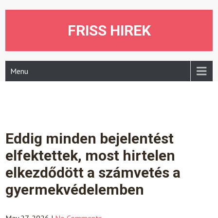
Skip
to
content
FRISS HIREK
Menu
Eddig minden bejelentést
elfektettek, most hirtelen
elkezdődött a számvetés a
gyermekvédelemben