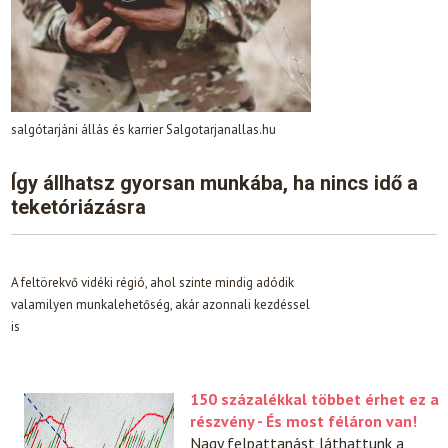
salgótarjáni állás és karrier Salgotarjanallas.hu
Így állhatsz gyorsan munkába, ha nincs idő a
teketóriázásra
A feltörekvő vidéki régió, ahol szinte mindig adódik
valamilyen munkalehetőség, akár azonnali kezdéssel
is
150 százalékkal többet érhet ez a
részvény - És most féláron van!
Nagy felpattanást láthattunk a