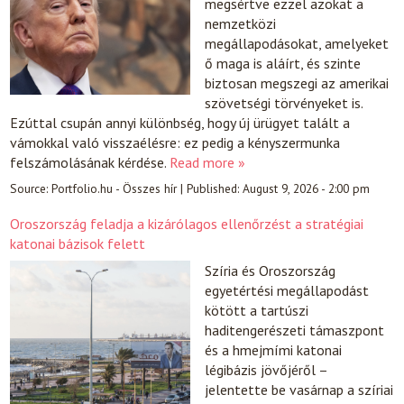
megsértve ezzel azokat a
nemzetközi
megállapodásokat, amelyeket
ő maga is aláírt, és szinte
biztosan megszegi az amerikai
szövetségi törvényeket is.
Ezúttal csupán annyi különbség, hogy új ürügyet talált a
vámokkal való visszaélésre: ez pedig a kényszermunka
felszámolásának kérdése.
Read more »
Source:
Portfolio.hu - Összes hír
|
Published:
August 9, 2026 - 2:00 pm
Oroszország feladja a kizárólagos ellenőrzést a stratégiai
katonai bázisok felett
Szíria és Oroszország
egyetértési megállapodást
kötött a tartúszi
haditengerészeti támaszpont
és a hmejmími katonai
légibázis jövőjéről –
jelentette be vasárnap a szíriai