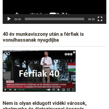
00:00
06:30
40 év munkaviszony után a férfiak is
vonulhassanak nyugdíjba
Nem is olyan eldugott vidéki városok,
aholmunka és életszínvonal összeér