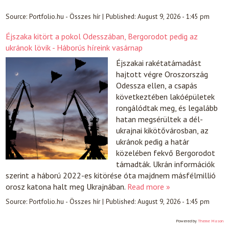
Source:
Portfolio.hu - Összes hír
|
Published:
August 9, 2026 - 1:45 pm
Éjszaka kitört a pokol Odesszában, Bergorodot pedig az
ukránok lövik - Háborús híreink vasárnap
Éjszakai rakétatámadást
hajtott végre Oroszország
Odessza ellen, a csapás
következtében lakóépületek
rongálódtak meg, és legalább
hatan megsérültek a dél-
ukrajnai kikötővárosban, az
ukránok pedig a határ
közelében fekvő Bergorodot
támadták. Ukrán információk
szerint a háború 2022-es kitörése óta majdnem másfélmillió
orosz katona halt meg Ukrajnában.
Read more »
Source:
Portfolio.hu - Összes hír
|
Published:
August 9, 2026 - 1:45 pm
Powered by
Theme Mason