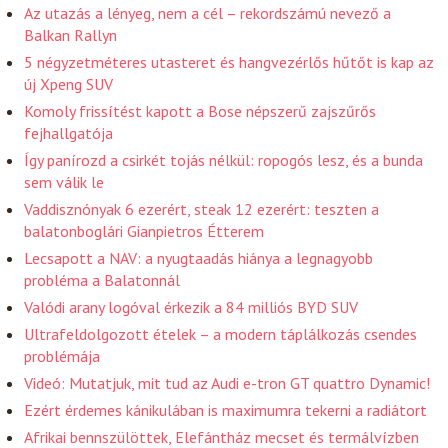
Az utazás a lényeg, nem a cél – rekordszámú nevező a
Balkan Rallyn
5 négyzetméteres utasteret és hangvezérlős hűtőt is kap az
új Xpeng SUV
Komoly frissítést kapott a Bose népszerű zajszűrős
fejhallgatója
Így panírozd a csirkét tojás nélkül: ropogós lesz, és a bunda
sem válik le
Vaddisznónyak 6 ezerért, steak 12 ezerért: teszten a
balatonboglári Gianpietros Étterem
Lecsapott a NAV: a nyugtaadás hiánya a legnagyobb
probléma a Balatonnál
Valódi arany logóval érkezik a 84 milliós BYD SUV
Ultrafeldolgozott ételek – a modern táplálkozás csendes
problémája
Videó: Mutatjuk, mit tud az Audi e-tron GT quattro Dynamic!
Ezért érdemes kánikulában is maximumra tekerni a radiátort
Afrikai bennszülöttek, Elefántház mecset és termálvízben