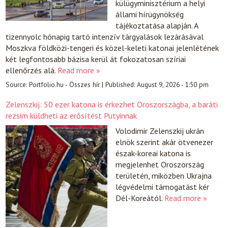
külügyminisztérium a helyi
állami hírügynökség
tájékoztatása alapján. A
tizennyolc hónapig tartó intenzív tárgyalások lezárásával
Moszkva földközi-tengeri és közel-keleti katonai jelenlétének
két legfontosabb bázisa kerül át fokozatosan szíriai
ellenőrzés alá.
Read more »
Source:
Portfolio.hu - Összes hír
|
Published:
August 9, 2026 - 1:50 pm
Zelenszkij: 50 ezer katona is érkezhet Oroszországba, a baráti
rezsim küldheti az erősítést Putyinnak
Volodimir Zelenszkij ukrán
elnök szerint akár ötvenezer
észak-koreai katona is
megjelenhet Oroszország
területén, miközben Ukrajna
légvédelmi támogatást kér
Dél-Koreától.
Read more »