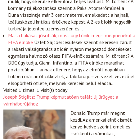
múlik, hogy sikerül-e elkerülni a teljes leállást. Mi történt? A
kormány tájékoztatása szerint a Paksi Atomerőműnél a
Duna vízszintje már 3 centiméterrel emelkedett a hajnali,
leállásközeli kritikus értékhez képest. A 2-es blokk negyedik
turbinája jelenleg üzemszerűen és…
Már a bukását jósolták, most úgy tűnik, mégis megmenekül a
FIFA elnöke
Üzlet
Sajtóértesülések szerint sikeresen zárult
a rabati válságtanács az idén nyáron megosztó döntéseket
egymásra halmozó olasz FIFA-elnök számára. Mi történt? A
BBC úgy tudja, Gianni Infantino, a FIFA elnöke maradhat
pozíciójában – annak ellenére, hogy az elmúlt napokban
többen már arról cikkeztek, a labdarúgó-szervezet vezetőjét
elsöpörheti ötlete, melynek keretein belül eladta…
Visited 1 times, 1 visit(s) today
Joseph Stiglitz: Trump képmutatóan talált új ürügyet a
vámháborújához
Donald Trump már megint
kezdi. Az amerikai elnök ismét
kénye-kedve szerint emeli és
csökkenti a vámokat,