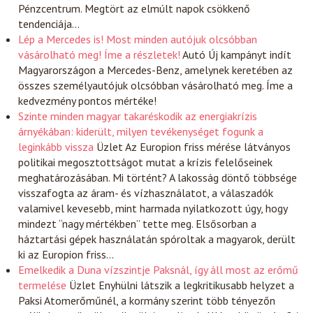
Pénzcentrum. Megtört az elmúlt napok csökkenő
tendenciája…
Lép a Mercedes is! Most minden autójuk olcsóbban
vásárolható meg! Íme a részletek!
Autó
Új kampányt indít
Magyarországon a Mercedes-Benz, amelynek keretében az
összes személyautójuk olcsóbban vásárolható meg. Íme a
kedvezmény pontos mértéke!
Szinte minden magyar takaréskodik az energiakrízis
árnyékában: kiderült, milyen tevékenységet fogunk a
leginkább vissza
Üzlet
Az Europion friss mérése látványos
politikai megosztottságot mutat a krízis felelőseinek
meghatározásában. Mi történt? A lakosság döntő többsége
visszafogta az áram- és vízhasználatot, a válaszadók
valamivel kevesebb, mint harmada nyilatkozott úgy, hogy
mindezt “nagy mértékben” tette meg. Elsősorban a
háztartási gépek használatán spóroltak a magyarok, derült
ki az Europion friss…
Emelkedik a Duna vízszintje Paksnál, így áll most az erőmű
termelése
Üzlet
Enyhülni látszik a legkritikusabb helyzet a
Paksi Atomerőműnél, a kormány szerint több tényezőn