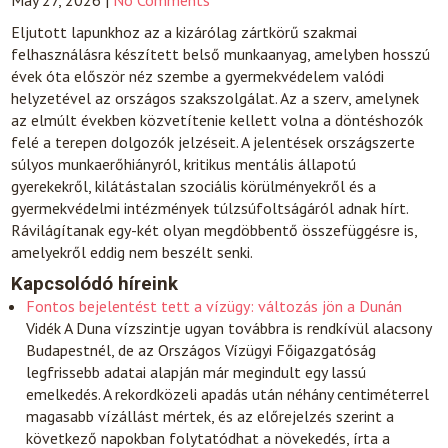
May 27, 2026
|
No Comments
Eljutott lapunkhoz az a kizárólag zártkörű szakmai
felhasználásra készített belső munkaanyag, amelyben hosszú
évek óta először néz szembe a gyermekvédelem valódi
helyzetével az országos szakszolgálat. Az a szerv, amelynek
az elmúlt években közvetítenie kellett volna a döntéshozók
felé a terepen dolgozók jelzéseit. A jelentések országszerte
súlyos munkaerőhiányról, kritikus mentális állapotú
gyerekekről, kilátástalan szociális körülményekről és a
gyermekvédelmi intézmények túlzsúfoltságáról adnak hírt.
Rávilágítanak egy-két olyan megdöbbentő összefüggésre is,
amelyekről eddig nem beszélt senki.
Kapcsolódó híreink
Fontos bejelentést tett a vízügy: változás jön a Dunán
Vidék
A Duna vízszintje ugyan továbbra is rendkívül alacsony
Budapestnél, de az Országos Vízügyi Főigazgatóság
legfrissebb adatai alapján már megindult egy lassú
emelkedés. A rekordközeli apadás után néhány centiméterrel
magasabb vízállást mértek, és az előrejelzés szerint a
következő napokban folytatódhat a növekedés, írta a