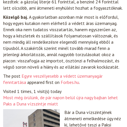
kezdtek: a gázolaj literje 61 forinttal, a benziné 24 forinttal
lett olcsóbb, ami átmeneti enyhülést hozhat a fogyasztóknak.
Közelgő baj.
A gyakorlatban azonban már most is előfordul,
hogy egyes kutakon nem elérhető a védett áras üzemanyag.
Ennek oka nem tudatos visszatartás, hanem egyszerűen az,
hogy a készletek és szállítások folyamatosan változnak, és
nem mindig áll rendelkezésre elegendő mennyiség ebből a
típusból. A szakértők szerint minél tovább marad fenn a
jelenlegi árkorlátozás, annál nagyobb torzulásokat okoz a
piacon: visszafogja az importot, ösztönzi a felhalmozást, és
végső soron növeli a hiány és az ellátási zavarok kockázatát.
The post
Egyre veszélyesebb a védett üzemanyagár
fenntartása
appeared first on
Forbes.hu
.
Visited 1 times, 1 visit(s) today
Most még örülünk, de pár napon belül újra nagy bajban lehet
Paks a Duna vízszintje miatt
Bár a Duna vízszintjének
átmeneti emelkedése úgy néz
ki, lehetővé teszi a Paksi