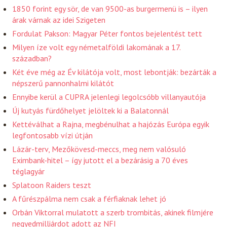
1850 forint egy sör, de van 9500-as burgermenü is – ilyen
árak várnak az idei Szigeten
Fordulat Pakson: Magyar Péter fontos bejelentést tett
Milyen íze volt egy németalföldi lakomának a 17.
században?
Két éve még az Év kilátója volt, most lebontják: bezárták a
népszerű pannonhalmi kilátót
Ennyibe kerül a CUPRA jelenlegi legolcsóbb villanyautója
Új kutyás fürdőhelyet jelöltek ki a Balatonnál
Kettéválhat a Rajna, megbénulhat a hajózás Európa egyik
legfontosabb vízi útján
Lázár-terv, Mezőkövesd-meccs, meg nem valósuló
Eximbank-hitel – így jutott el a bezárásig a 70 éves
téglagyár
Splatoon Raiders teszt
A fűrészpálma nem csak a férfiaknak lehet jó
Orbán Viktorral mulatott a szerb trombitás, akinek filmjére
negyedmilliárdot adott az NFI