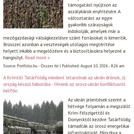
támogatást nyújtson az
aszálykárok enyhítésére. A
változtatást az egyre
gyakoribb szárazságok
indokolják, amelyek már a
mezőgazdasági válságkezelésre szánt forrásokat is kimerítik,
Brüsszel azonban a veszteségek utólagos megtérítése
helyett inkább a megelőzésre és a biztosításokra helyezné a
hangsúlyt.
Read more »
Source:
Portfolio.hu - Összes hír
|
Published:
August 10, 2026 - 8:26 am
A Krímtől Tatárföldig mindent letarolnak az ukrán drónok, új
ország készül háborúba - Híreink az orosz-ukrán konfliktusról
hétfőn
Az ukrán jelentések szerint a
hétvége folyamán a megszállt
Krím-félszigettől és
Donyecktől kezdve Tatárföldig
támadták az orosz energetikai
infrastruktúrát. Moszkva a