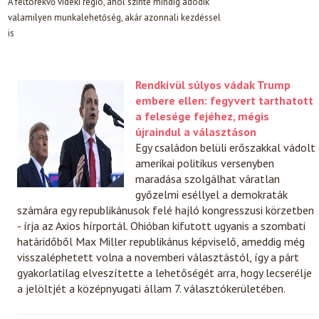
A feltörekvő vidéki régió, ahol szinte mindig adódik
valamilyen munkalehetőség, akár azonnali kezdéssel
is
Rendkívül súlyos vádak Trump
embere ellen: fegyvert tarthatott
a felesége fejéhez, mégis
újraindul a választáson
Egy családon belüli erőszakkal vádolt
amerikai politikus versenyben
maradása szolgálhat váratlan
győzelmi eséllyel a demokraták
számára egy republikánusok felé hajló kongresszusi körzetben
- írja az Axios hírportál. Ohióban kifutott ugyanis a szombati
határidőből Max Miller republikánus képviselő, ameddig még
visszaléphetett volna a novemberi választástól, így a párt
gyakorlatilag elveszítette a lehetőségét arra, hogy lecserélje
a jelöltjét a középnyugati állam 7. választókerületében.