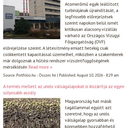
Atomerőmű egyik leállított
turbinájának újraindítását, a
legfrissebb előrejelzések
szerint napokon belül ismét
kritikusan alacsony vízállás
várható az Országos Vízügyi
Főigazgatóság (OVF)
előrejelzése szerint. A létesítmény emiatt hetekig csak
csökkentett kapacitással üzemelhet, miközben a szakemberek
már dolgoznak a hűtési rendszer vízszintfüggőségének
mérséklésén
Read more »
Source:
Portfolio.hu - Összes hír
|
Published:
August 10, 2026 - 8:29 am
A termés mellett az uniós válságalapokat is kiszárítja az egyre
súlyosabb aszály
Magyarország hat másik
tagállammal együtt azt
szeretné, hogy az uniós
válságalap gyorsabban és
könnyebben hozzáférhető