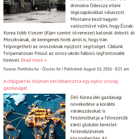
drónokra Odessza elleni
légicsapásokkal válaszolt.
Mostanra kezd nagyon
valószínűvé válni, hogy Észak-
Korea több tízezer (Kijev szerint ötvenezer) katonát dobott át
Moszkvának, de keringenek hírek arról is, hogy Irán
felpörgetheti az oroszoknak nyújtott segítséget. Cikkünk
folyamatosan frissül az orosz-ukrán háború legfontosabb
híreivel.
Read more »
Source:
Portfolio.hu - Összes hír
|
Published:
August 10, 2026 - 8:25 am
A chipgyártás teljesen berobbantotta egy egész ország
gazdaságát
Dél-Korea idei gazdasági
növekedése a korábbi
várakozásokat is
felülmúlhatja a félvezetők
iránti globális kereslet
fellendülésének
köszönhetően. Az