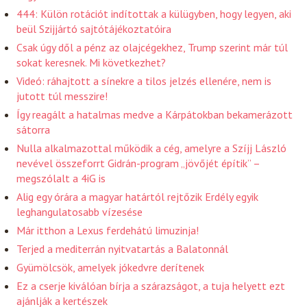
444: Külön rotációt indítottak a külügyben, hogy legyen, aki
beül Szijjártó sajtótájékoztatóira
Csak úgy dől a pénz az olajcégekhez, Trump szerint már túl
sokat keresnek. Mi következhet?
Videó: ráhajtott a sínekre a tilos jelzés ellenére, nem is
jutott túl messzire!
Így reagált a hatalmas medve a Kárpátokban bekamerázott
sátorra
Nulla alkalmazottal működik a cég, amelyre a Szíjj László
nevével összeforrt Gidrán-program „jövőjét építik” –
megszólalt a 4iG is
Alig egy órára a magyar határtól rejtőzik Erdély egyik
leghangulatosabb vízesése
Már itthon a Lexus ferdehátú limuzinja!
Terjed a mediterrán nyitvatartás a Balatonnál
Gyümölcsök, amelyek jókedvre derítenek
Ez a cserje kiválóan bírja a szárazságot, a tuja helyett ezt
ajánlják a kertészek