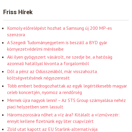
Friss Hírek
Komoly előrelépést hozhat a Samsung új 200 MP-es
szenzora
A Szegedi Tudományegyetem is beszáll a BYD gyár
környezetvédelmi méréseibe
Aki ilyen gyógyszert vásárolt, ne szedje be, a hatóság
azonnali hatállyal kivonta a forgalomból
Dől a pénz az Odüsszeiából, már visszahozta
költségvetésének négyszeresét
Több embert bedrogozhattak az egyik legértékesebb magyar
celeb koncertjén, nyomoz a rendőrség
Mernek újra nagyok lenni! – Az STS Group szárnyalása nehéz
piaci helyzetben sem lassult
Háromszorosára nőhet a víz ára? Kitálalt a vízművezér:
ennyit kellene fizetnünk egy liter csapvízért
Zöld utat kapott az EU Starlink-alternatívája