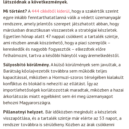
látszódnak a következmények.
Mi történt?
A
444 cikkéből kiderül
, hogy a szakértők szerint
egyre inkább fenntarthatatlanná válik a védett üzemanyagár
rendszere, amely jelentős szerepet játszhatott abban, hogy
márciusban drasztikusan visszaestek a stratégiai készletek.
Egyetlen hónap alatt 47 nappal csökkent a tartalék szintje,
ami részben annak köszönhető, hogy a piaci szereplők –
kereskedők és nagyobb fogyasztók – elkezdtek előre
felhalmozni, tartva a későbbi hiánytól vagy áremelkedéstől.
Súlyosbító körülmény.
A külső körülmények sem javultak, a
Barátság kőolajvezeték továbbra sem működik teljes
kapacitással, miközben a Hormuzi-szoros térségében kialakult
konfliktus és blokád is nehezíti az ellátást. Így az
importlehetőségek korlátozottak maradtak, miközben a hazai
árkorlátozás miatt egyébként sem éri meg üzemanyagot
behozni Magyarországra.
Pillanatnyi helyzet.
Bár időközben megindult a készletek
visszapótlása, és a tartalék szintje már elérte az 53 napot, a
rendszer továbbra is sérülékeny. Közben az árak csökkenni