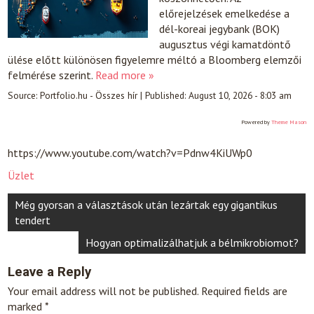
előrejelzések emelkedése a
dél-koreai jegybank (BOK)
augusztus végi kamatdöntő
ülése előtt különösen figyelemre méltó a Bloomberg elemzői
felmérése szerint.
Read more »
Source:
Portfolio.hu - Összes hír
|
Published:
August 10, 2026 - 8:03 am
Powered by
Theme Mason
https://www.youtube.com/watch?v=Pdnw4KiUWp0
Üzlet
Post
Még gyorsan a választások után lezártak egy gigantikus
navigation
tendert
Hogyan optimalizálhatjuk a bélmikrobiomot?
Leave a Reply
Your email address will not be published.
Required fields are
marked
*