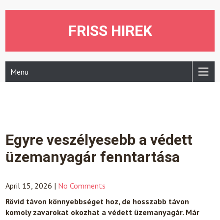
Skip
to
content
FRISS HIREK
Menu
Egyre veszélyesebb a védett
üzemanyagár fenntartása
April 15, 2026
|
No Comments
Rövid távon könnyebbséget hoz, de hosszabb távon
komoly zavarokat okozhat a védett üzemanyagár. Már