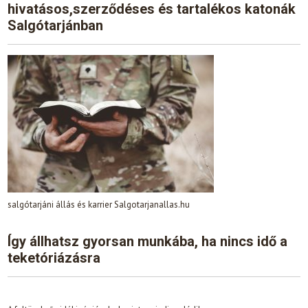
hivatásos,szerződéses és tartalékos katonák
Salgótarjánban
salgótarjáni állás és karrier Salgotarjanallas.hu
Így állhatsz gyorsan munkába, ha nincs idő a
teketóriázásra