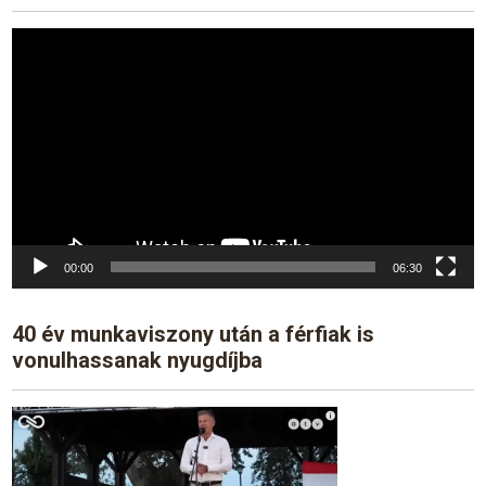
Video
Player
00:00
06:30
40 év munkaviszony után a férfiak is
vonulhassanak nyugdíjba