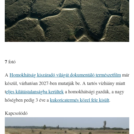
7
fotó
A
Homokhátság kiszáradó világát dokumentáló természetfilm
már
készül, várhatóan 2027-ben mutatják be. A tartós vízhiány miatt
t
eljes kilátástalanságba kerültek
a homokhátsági gazdák, a nagy
hőségben pedig 3 éve a
kukoricatermés közel fele kisült
.
Kapcsolódó