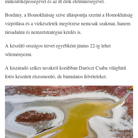
működőképességével és az itt élők életminőségével.
Bordány, a Homokhátság szíve álláspontja szerint a Homokhátság
vízpótlása és a vízkészletek megőrzése nemcsak szakmai, hanem
társadalmi és nemzetstratégiai kérdés is.
A készülő országos tervet egyébként június 22-ig lehet
véleményezni.
A kiszáradó szikes tavakról korábban Daróczi Csaba világhírű
fotós készített elszomorító, de bámulatos felvételeket.