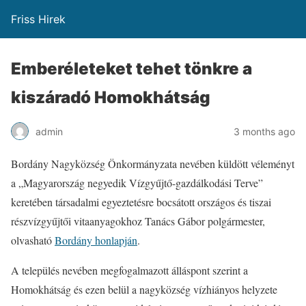
Friss Hirek
Emberéleteket tehet tönkre a
kiszáradó Homokhátság
admin
3 months ago
Bordány Nagyközség Önkormányzata nevében küldött véleményt
a „Magyarország negyedik Vízgyűjtő-gazdálkodási Terve”
keretében társadalmi egyeztetésre bocsátott országos és tiszai
részvízgyűjtői vitaanyagokhoz Tanács Gábor polgármester,
olvasható
Bordány honlapján
.
A település nevében megfogalmazott álláspont szerint a
Homokhátság és ezen belül a nagyközség vízhiányos helyzete