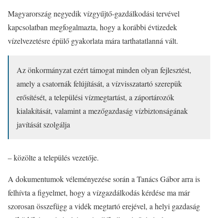
Magyarország negyedik vízgyűjtő-gazdálkodási tervével
kapcsolatban megfogalmazta, hogy a korábbi évtizedek
vízelvezetésre épülő gyakorlata mára tarthatatlanná vált.
Az önkormányzat ezért támogat minden olyan fejlesztést,
amely a csatornák felújítását, a vízvisszatartó szerepük
erősítését, a települési vízmegtartást, a záportározók
kialakítását, valamint a mezőgazdaság vízbiztonságának
javítását szolgálja
– közölte a település vezetője.
A dokumentumok véleményezése során a Tanács Gábor arra is
felhívta a figyelmet, hogy a vízgazdálkodás kérdése ma már
szorosan összefügg a vidék megtartó erejével, a helyi gazdaság