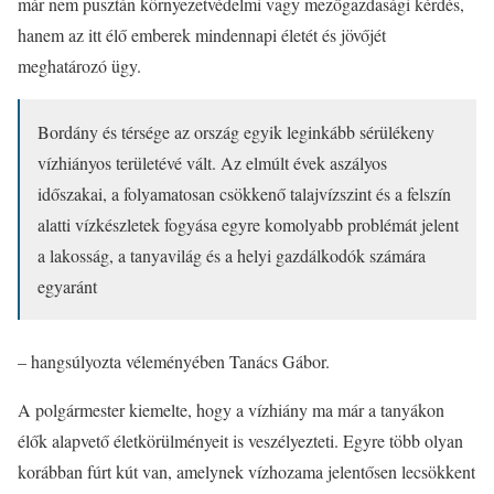
már nem pusztán környezetvédelmi vagy mezőgazdasági kérdés,
hanem az itt élő emberek mindennapi életét és jövőjét
meghatározó ügy.
Bordány és térsége az ország egyik leginkább sérülékeny
vízhiányos területévé vált. Az elmúlt évek aszályos
időszakai, a folyamatosan csökkenő talajvízszint és a felszín
alatti vízkészletek fogyása egyre komolyabb problémát jelent
a lakosság, a tanyavilág és a helyi gazdálkodók számára
egyaránt
– hangsúlyozta véleményében Tanács Gábor.
A polgármester kiemelte, hogy a vízhiány ma már a tanyákon
élők alapvető életkörülményeit is veszélyezteti. Egyre több olyan
korábban fúrt kút van, amelynek vízhozama jelentősen lecsökkent