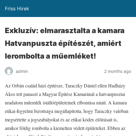
Friss Hirek
Exkluzív: elmarasztalta a kamara
Hatvanpuszta építészét, amiért
lerombolta a műemléket!
admin
2 months ago
Az Orbán család házi építésze, Taraczky Dániel ellen Hadházy
Ákos tett panaszt a Magyar Építész Kamaránál a hatvanpusztai
uradalom műemlék istállóépületeinek elbontása miatt. A kamara
etikai-fegyelmi bizottsága megállapította, hogy Taraczky valóban
megsértette a jogszabályokat és az etikai kódex előírásait is,
amikor földig rombolta a kiemelten védett épületeket. Ebben az