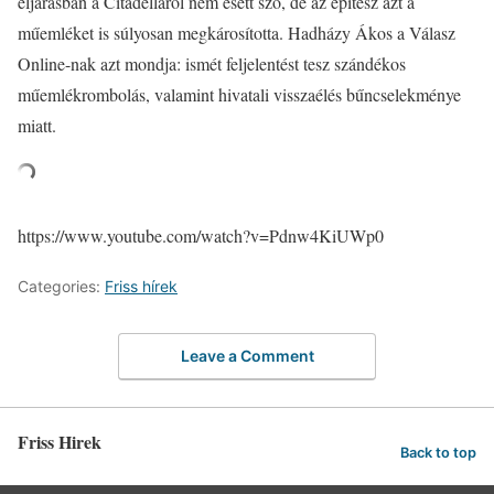
eljárásban a Citadelláról nem esett szó, de az építész azt a
műemléket is súlyosan megkárosította. Hadházy Ákos a Válasz
Online-nak azt mondja: ismét feljelentést tesz szándékos
műemlékrombolás, valamint hivatali visszaélés bűncselekménye
miatt.
https://www.youtube.com/watch?v=Pdnw4KiUWp0
Categories:
Friss hírek
Leave a Comment
Friss Hirek
Back to top