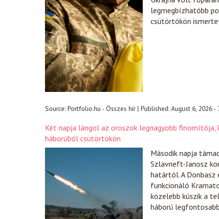
legmegbízhatóbb pol
csütörtökön ismerte
Source:
Portfolio.hu - Összes hír
|
Published:
August 6, 2026 -
Két napja lángol az oroszok legnagyobb finomítója, k
háborúból csütörtökön
Második napja támad
Szlavneft-Janosz ko
határtól. A Donbasz 
funkcionáló Kramator
közelebb kúszik a te
háború legfontosabb 