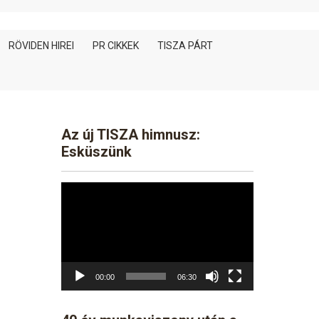
RÖVIDEN HIREI
PR CIKKEK
TISZA PÁRT
Az új TISZA himnusz:
Esküszünk
Video
Player
00:00
06:30