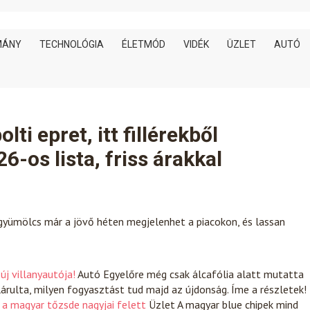
MÁNY
TECHNOLÓGIA
ÉLETMÓD
VIDÉK
ÜZLET
AUTÓ
ti epret, itt fillérekből
os lista, friss árakkal
 gyümölcs már a jövő héten megjelenhet a piacokon, és lassan
új villanyautója!
Autó
Egyelőre még csak álcafólia alatt mutatta
lárulta, milyen fogyasztást tud majd az újdonság. Íme a részletek!
 a magyar tőzsde nagyjai felett
Üzlet
A magyar blue chipek mind