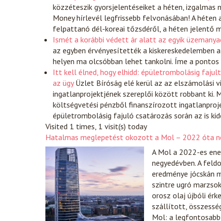
közzéteszik gyorsjelentéseiket a héten, izgalmas 
Money hírlevél legfrissebb felvonásában! A héten 
felpattanó dél-koreai tőzsdéről, a héten jelentő m
Ismét a korábbi védett ár alatt az egyik üzemanyag
az egyben érvényesítették a kiskereskedelemben a
helyen ma olcsóbban lehet tankolni. Íme a pontos
Itt kell élned, hogy elhidd: épületrombolásig faju
az ügy
Üzlet
Bíróság elé kerül az az elszámolási 
ingatlanprojektjének szereplői között robbant ki. 
költségvetési pénzből finanszírozott ingatlanproje
épületrombolásig fajuló csatározás során az is kid
Visited 1 times, 1 visit(s) today
Hatalmas meglepetést okozott a Mol – 2022 óta ne
A Mol a 2022-es ener
negyedévben. A fel
eredménye jócskán m
szintre ugró marzso
orosz olaj újbóli ér
szállított, összess
Mol: a legfontosabb