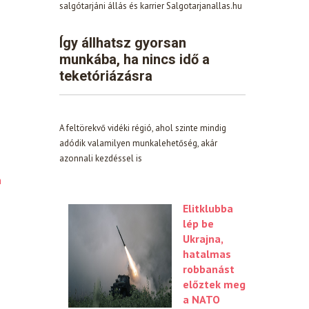
salgótarjáni állás és karrier Salgotarjanallas.hu
Így állhatsz gyorsan
munkába, ha nincs idő a
teketóriázásra
A feltörekvő vidéki régió, ahol szinte mindig
adódik valamilyen munkalehetőség, akár
azonnali kezdéssel is
n
Elitklubba
lép be
Ukrajna,
hatalmas
robbanást
előztek meg
a NATO