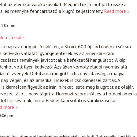
elül az elemzői várakozásokat. Megnéztük, miből jött össze a
s, és mennyire fenntartható a kiugró teljesítmény.
Read more »
 11:05 pm
ek a tőzsdék
t a nap az európai tőzsdéken, a Stoxx 600 új történelmi csúcsra
 kedvező vállalati gyorsjelentések és az amerikai–iráni
csolatos remények javították a befektetői hangulatot. A kép
enhol volt ilyen kedvező: Ázsiában komoly eladói nyomás alá
iai részvények. Délutánra megjött a bizonytalanság, a magyar
nap végén, és az amerikai indexek is csökkenéssel zártak. A
s kiemelten figyelik az iráni híreket, este meg is ugrott az olajár,
tervezet látott napvilágot a Hormuzi-szorosról, és a holnapi amerik
lőtt is kivárnak, ami a Feddel kapcsolatos várakozásokat
d more »
 8:06 pm
snokát, jelenlegi londoni nagykövetét, Valerij Zaluzsnijt tartják a