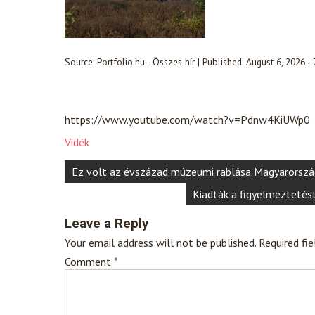
Source:
Portfolio.hu - Összes hír
|
Published:
August 6, 2026 -
https://www.youtube.com/watch?v=Pdnw4KiUWp0
Vidék
Post
Ez volt az évszázad múzeumi rablása Magyarország
navigation
Kiadták a figyelmeztetés
Leave a Reply
Your email address will not be published.
Required fi
Comment
*