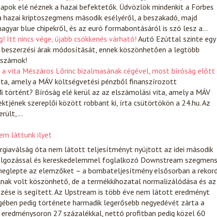
napok elé néznek a hazai befektetők. Üdvözlök mindenkit a Forbes
a hazai kriptoszegmens második esélyéről, a beszakadó, majd
agyar blue chipekről, és az euró formabontásáról is szó lesz a…
! Itt nincs vége, újabb csökkenés várható!
Autó
Ezúttal szinte egy
 beszerzési árak módosítását, ennek köszönhetően a legtöbb
 számok!
lt a vita Mészáros Lőrinc bizalmasának cégével, most bíróság előtt
vita, amely a MÁV költségvetési pénzből finanszírozott
Mi történt? Bíróság elé kerül az az elszámolási vita, amely a MÁV
ktjének szereplői között robbant ki, írta csütörtökön a 24.hu. Az
erült,…
m láttunk ilyet
giaválság óta nem látott teljesítményt nyújtott az idei második
dolgozással és kereskedelemmel foglalkozó Downstream szegmen
eglepte az elemzőket – a bombateljesítmény elsősorban a rekor
knak volt köszönhető, de a termékkihozatal normalizálódása és az
kezése is segített. Az Upstream is több éve nem látott eredményt
égében pedig története harmadik legerősebb negyedévét zárta a
 eredménysoron 27 százalékkal, nettó profitban pedig közel 60