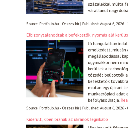
százalékkal múlta f
váratlanul nagy dobá
Source:
Portfolio.hu - Összes hír
|
Published:
August 6, 2026 -
Elbizonytalanodtak a befektetők, nyomás alá került
Jó hangulatban indul
emelkedett, miután a
megállapodással kap
ugyanakkor nem mind
kerültek a technológ
tőzsdét beütötték a 
befektetők továbbra i
miután egy új iráni 
munkaerőpiaci adat e
befolyásolhatja.
Rea
Source:
Portfolio.hu - Összes hír
|
Published:
August 6, 2026 -
Kiderült, kiben bíznak az ukránok leginkább
Ukrajna volt főparanc