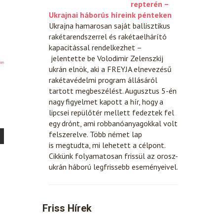
repterén –
Ukrajnai háborús híreink pénteken
Ukrajna hamarosan saját ballisztikus
rakétarendszerrel és rakétaelhárító
kapacitással rendelkezhet –
jelentette be Volodimir Zelenszkij
on
ukrán elnök, aki a FREYJA elnevezésű
rakétavédelmi program állásáról
tartott megbeszélést. Augusztus 5-én
nagy figyelmet kapott a hír, hogy a
lipcsei repülőtér mellett fedeztek fel
egy drónt, ami robbanóanyagokkal volt
felszerelve. Több német lap
is megtudta, mi lehetett a célpont.
Cikkünk folyamatosan frissül az orosz-
ukrán háború legfrissebb eseményeivel.
Friss Hírek