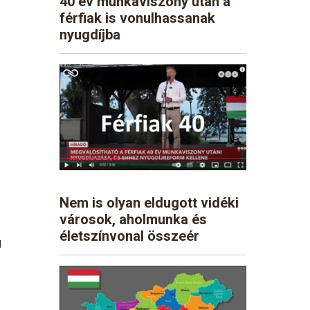
40 év munkaviszony után a
férfiak is vonulhassanak
nyugdíjba
Nem is olyan eldugott vidéki
városok, aholmunka és
s
életszínvonal összeér
d