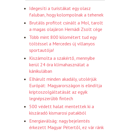
Idegesíti a turistákat egy olasz
faluban, hogy kolompolnak a tehenek
Brutális profitot csinált a Mol, tarolt
a magas olajáron Hernádi Zsolt cége
Több mint 800 kilométert tud egy
töltéssel a Mercedes új villanyos
sportautója!
Kiszámolta a szakértő, mennyibe
kerül 24 óra klímahasználat a
kánikulában
Elhárult minden akadály, utolérjük
Európát: Magyarországon is elindítja
kriptoszolgáltatását az egyik
legnépszerűbb fintech
500 védett halat mentettek ki a
kiszáradó kismarosi patakból
Energiaválság: nagy bejelentés
érkezett Magyar Pétertől, ez vár ránk