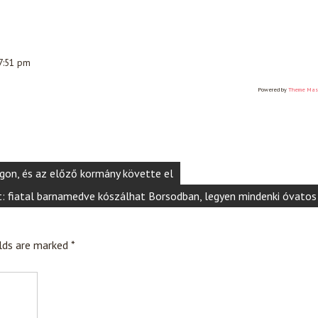
 7:51 pm
Powered by
Theme Mas
on, és az előző kormány követte el
t: fiatal barnamedve kószálhat Borsodban, legyen mindenki óvatos
elds are marked
*