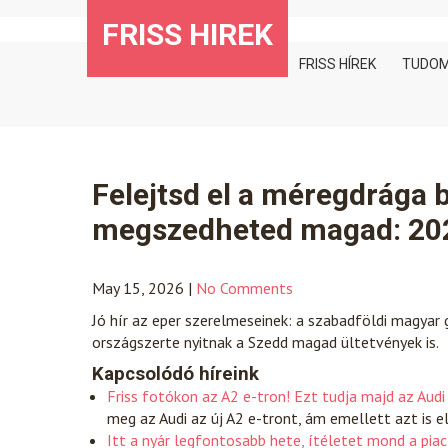
Skip
FRISS HIREK
to
content
FRISS HÍREK
TUDO
Felejtsd el a méregdrága bol
megszedheted magad: 2026-
May 15, 2026
|
No Comments
Jó hír az eper szerelmeseinek: a szabadföldi magyar
országszerte nyitnak a Szedd magad ültetvények is.
Kapcsolódó híreink
Friss fotókon az A2 e-tron! Ezt tudja majd az Audi 
meg az Audi az új A2 e-tront, ám emellett azt is e
Itt a nyár legfontosabb hete, ítéletet mond a piac