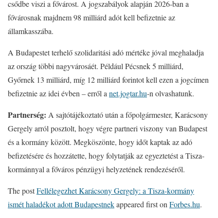
csődbe viszi a fővárost. A jogszabályok alapján 2026-ban a
fővárosnak majdnem 98 milliárd adót kell befizetnie az
államkasszába.
A Budapestet terhelő szolidaritási adó mértéke jóval meghaladja
az ország többi nagyvárosáét. Például Pécsnek 5 milliárd,
Győrnek 13 milliárd, míg 12 milliárd forintot kell ezen a jogcímen
befizetnie az idei évben – erről a
net.jogtar.hu
-n olvashatunk.
Partnerség:
A sajtótájékoztató után a főpolgármester, Karácsony
Gergely arról posztolt, hogy végre partneri viszony van Budapest
és a kormány között. Megköszönte, hogy időt kaptak az adó
befizetésére és hozzátette, hogy folytatják az egyeztetést a Tisza-
kormánnyal a főváros pénzügyi helyzetének rendezéséről.
The post
Fellélegezhet Karácsony Gergely: a Tisza-kormány
ismét haladékot adott Budapestnek
appeared first on
Forbes.hu
.