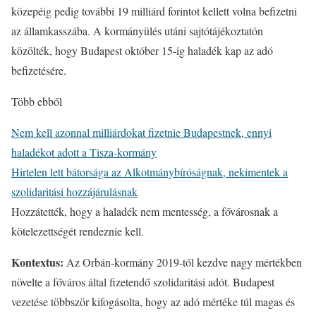
közepéig pedig további 19 milliárd forintot kellett volna befizetni
az államkasszába. A kormányülés utáni sajtótájékoztatón
közölték, hogy Budapest október 15-ig haladék kap az adó
befizetésére.
Több ebből
Nem kell azonnal milliárdokat fizetnie Budapestnek, ennyi
haladékot adott a Tisza-kormány
Hirtelen lett bátorsága az Alkotmánybíróságnak, nekimentek a
szolidaritási hozzájárulásnak
Hozzátették, hogy a haladék nem mentesség, a fővárosnak a
kötelezettségét rendeznie kell.
Kontextus:
Az Orbán-kormány 2019-től kezdve nagy mértékben
növelte a főváros által fizetendő szolidaritási adót. Budapest
vezetése többször kifogásolta, hogy az adó mértéke túl magas és