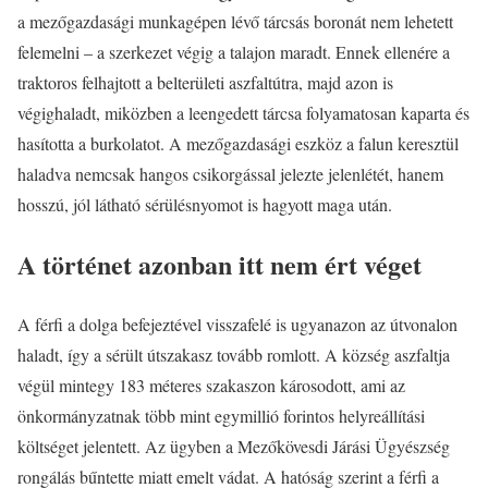
a mezőgazdasági munkagépen lévő tárcsás boronát nem lehetett
felemelni – a szerkezet végig a talajon maradt. Ennek ellenére a
traktoros felhajtott a belterületi aszfaltútra, majd azon is
végighaladt, miközben a leengedett tárcsa folyamatosan kaparta és
hasította a burkolatot. A mezőgazdasági eszköz a falun keresztül
haladva nemcsak hangos csikorgással jelezte jelenlétét, hanem
hosszú, jól látható sérülésnyomot is hagyott maga után.
A történet azonban itt nem ért véget
A férfi a dolga befejeztével visszafelé is ugyanazon az útvonalon
haladt, így a sérült útszakasz tovább romlott. A község aszfaltja
végül mintegy 183 méteres szakaszon károsodott, ami az
önkormányzatnak több mint egymillió forintos helyreállítási
költséget jelentett. Az ügyben a Mezőkövesdi Járási Ügyészség
rongálás bűntette miatt emelt vádat. A hatóság szerint a férfi a