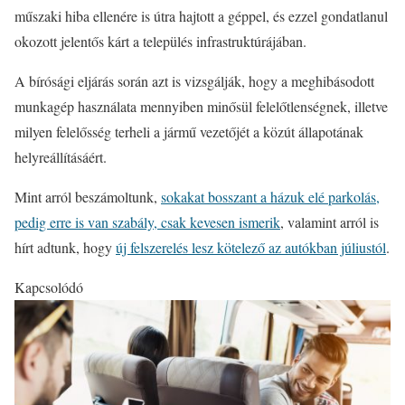
műszaki hiba ellenére is útra hajtott a géppel, és ezzel gondatlanul
okozott jelentős kárt a település infrastruktúrájában.
A bírósági eljárás során azt is vizsgálják, hogy a meghibásodott
munkagép használata mennyiben minősül felelőtlenségnek, illetve
milyen felelősség terheli a jármű vezetőjét a közút állapotának
helyreállításáért.
Mint arról beszámoltunk,
sokakat bosszant a házuk elé parkolás,
pedig erre is van szabály, csak kevesen ismerik
, valamint arról is
hírt adtunk, hogy
új felszerelés lesz kötelező az autókban júliustól
.
Kapcsolódó