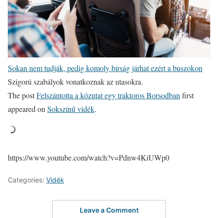
Sokan nem tudják, pedig komoly bírság járhat ezért a buszokon
Szigorú szabályok vonatkoznak az utasokra.
The post
Felszántotta a közutat egy traktoros Borsodban
first
appeared on
Sokszínű vidék
.
https://www.youtube.com/watch?v=Pdnw4KiUWp0
Categories:
Vidék
Leave a Comment