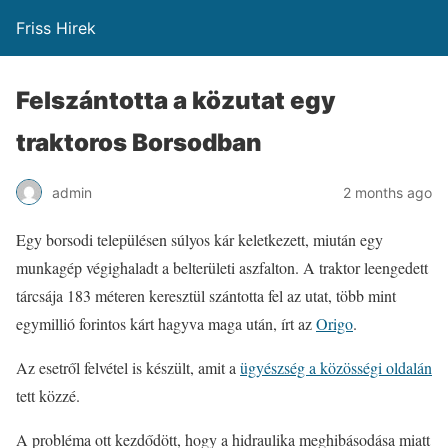
Friss Hirek
Felszántotta a közutat egy
traktoros Borsodban
admin
2 months ago
Egy borsodi településen súlyos kár keletkezett, miután egy
munkagép végighaladt a belterületi aszfalton. A traktor leengedett
tárcsája 183 méteren keresztül szántotta fel az utat, több mint
egymillió forintos kárt hagyva maga után, írt az
Origo
.
Az esetről felvétel is készült, amit a
ügyészség a közösségi oldalán
tett közzé.
A probléma ott kezdődött, hogy a hidraulika meghibásodása miatt