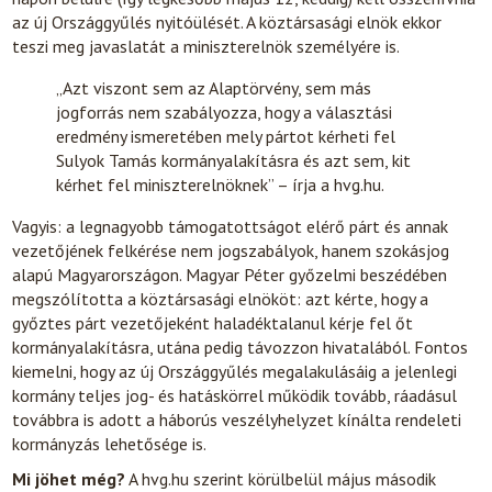
az új Országgyűlés nyitóülését. A köztársasági elnök ekkor
teszi meg javaslatát a miniszterelnök személyére is.
„Azt viszont sem az Alaptörvény, sem más
jogforrás nem szabályozza, hogy a választási
eredmény ismeretében mely pártot kérheti fel
Sulyok Tamás kormányalakításra és azt sem, kit
kérhet fel miniszterelnöknek” – írja a hvg.hu.
Vagyis: a legnagyobb támogatottságot elérő párt és annak
vezetőjének felkérése nem jogszabályok, hanem szokásjog
alapú Magyarországon. Magyar Péter győzelmi beszédében
megszólította a köztársasági elnököt: azt kérte, hogy a
győztes párt vezetőjeként haladéktalanul kérje fel őt
kormányalakításra, utána pedig távozzon hivatalából. Fontos
kiemelni, hogy az új Országgyűlés megalakulásáig a jelenlegi
kormány teljes jog- és hatáskörrel működik tovább, ráadásul
továbbra is adott a háborús veszélyhelyzet kínálta rendeleti
kormányzás lehetősége is.
Mi jöhet még?
A hvg.hu szerint körülbelül május második