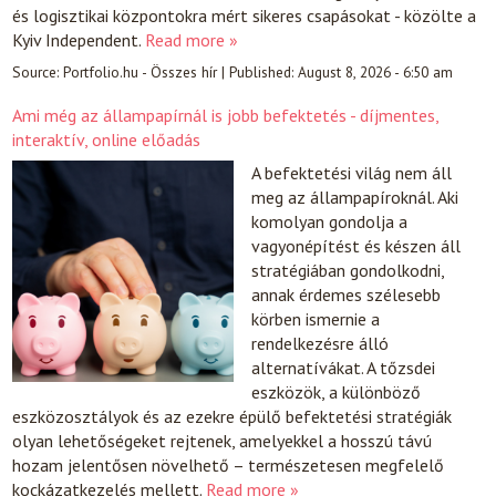
és logisztikai központokra mért sikeres csapásokat - közölte a
Kyiv Independent.
Read more »
Source:
Portfolio.hu - Összes hír
|
Published:
August 8, 2026 - 6:50 am
Ami még az állampapírnál is jobb befektetés - díjmentes,
interaktív, online előadás
A befektetési világ nem áll
meg az állampapíroknál. Aki
komolyan gondolja a
vagyonépítést és készen áll
stratégiában gondolkodni,
annak érdemes szélesebb
körben ismernie a
rendelkezésre álló
alternatívákat. A tőzsdei
eszközök, a különböző
eszközosztályok és az ezekre épülő befektetési stratégiák
olyan lehetőségeket rejtenek, amelyekkel a hosszú távú
hozam jelentősen növelhető – természetesen megfelelő
kockázatkezelés mellett.
Read more »