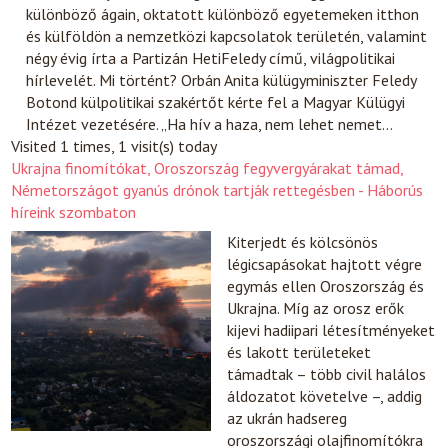
különböző ágain, oktatott különböző egyetemeken itthon
és külföldön a nemzetközi kapcsolatok területén, valamint
négy évig írta a Partizán HetiFeledy című, világpolitikai
hírlevelét. Mi történt? Orbán Anita külügyminiszter Feledy
Botond külpolitikai szakértőt kérte fel a Magyar Külügyi
Intézet vezetésére. „Ha hív a haza, nem lehet nemet…
Visited 1 times, 1 visit(s) today
Ukrajna finomítókat, Oroszország fegyvergyárakat támad,
Németországot gyanús drónok tartják rettegésben - Háborús
híreink szombaton
Kiterjedt és kölcsönös
légicsapásokat hajtott végre
egymás ellen Oroszország és
Ukrajna. Míg az orosz erők
kijevi hadiipari létesítményeket
és lakott területeket
támadtak – több civil halálos
áldozatot követelve –, addig
az ukrán hadsereg
oroszországi olajfinomítókra