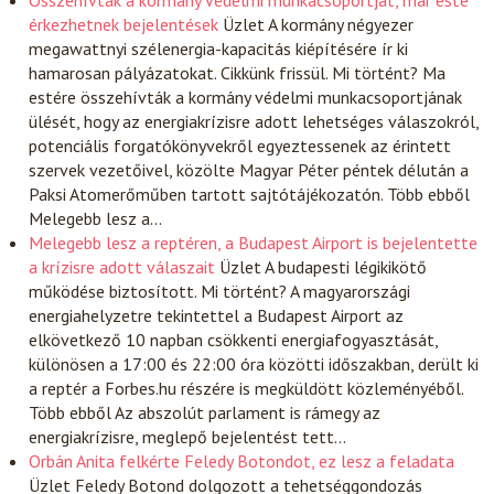
Összehívták a kormány védelmi munkacsoportját, már este
érkezhetnek bejelentések
Üzlet
A kormány négyezer
megawattnyi szélenergia-kapacitás kiépítésére ír ki
hamarosan pályázatokat. Cikkünk frissül. Mi történt? Ma
estére összehívták a kormány védelmi munkacsoportjának
ülését, hogy az energiakrízisre adott lehetséges válaszokról,
potenciális forgatókönyvekről egyeztessenek az érintett
szervek vezetőivel, közölte Magyar Péter péntek délután a
Paksi Atomerőműben tartott sajtótájékozatón. Több ebből
Melegebb lesz a…
Melegebb lesz a reptéren, a Budapest Airport is bejelentette
a krízisre adott válaszait
Üzlet
A budapesti légikikötő
működése biztosított. Mi történt? A magyarországi
energiahelyzetre tekintettel a Budapest Airport az
elkövetkező 10 napban csökkenti energiafogyasztását,
különösen a 17:00 és 22:00 óra közötti időszakban, derült ki
a reptér a Forbes.hu részére is megküldött közleményéből.
Több ebből Az abszolút parlament is rámegy az
energiakrízisre, meglepő bejelentést tett…
Orbán Anita felkérte Feledy Botondot, ez lesz a feladata
Üzlet
Feledy Botond dolgozott a tehetséggondozás