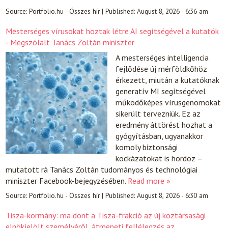
Source:
Portfolio.hu - Összes hír
|
Published:
August 8, 2026 - 6:36 am
Mesterséges vírusokat hoztak létre AI segítségével a kutatók
- Megszólalt Tanács Zoltán miniszter
A mesterséges intelligencia
fejlődése új mérföldkőhöz
érkezett, miután a kutatóknak
generatív MI segítségével
működőképes vírusgenomokat
sikerült tervezniük. Ez az
eredmény áttörést hozhat a
gyógyításban, ugyanakkor
komoly biztonsági
kockázatokat is hordoz –
mutatott rá Tanács Zoltán tudományos és technológiai
miniszter Facebook-bejegyzésében.
Read more »
Source:
Portfolio.hu - Összes hír
|
Published:
August 8, 2026 - 6:30 am
Tisza-kormány: ma dönt a Tisza-frakció az új köztársasági
elnökjelölt személyéről, átmeneti fellélegzés az