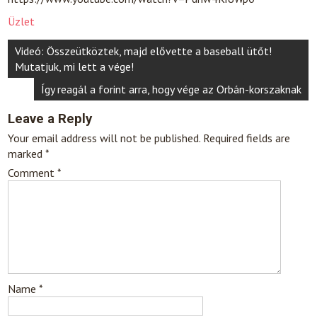
Üzlet
Post
Videó: Összeütköztek, majd elővette a baseball ütőt!
navigation
Mutatjuk, mi lett a vége!
Így reagál a forint arra, hogy vége az Orbán-korszaknak
Leave a Reply
Your email address will not be published.
Required fields are
marked
*
Comment
*
Name
*