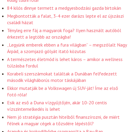
84 kilós dinnye termett a medgyesbodzási gazda birtokán
Megbontották a falat, 3-4 ezer darázs lepte el az újszászi
családi házat
Tényleg erre fáj a magyarok foga? Ilyen használt autóból
érkezett a legtöbb az országba!
„Legyünk emberek ebben a fura világban” – megszólalt Nagy
Árpád, a szomjazó gólyát itató közutas
A természetes életmód is lehet káros – amikor a wellness
túlzásba fordul
Korabeli szerszámokat találtak a Dunában felfedezett
második világháborús motor táskájában
Ekkor mutatják be a Volkswagen új SUV-ját! Íme az első
fotó róla!
Esik az eső a Duna vízgyűjtőjén, akár 10-20 centis
vízszintemelkedés is lehet
Nem jó stratégia pusztán hitelből finanszírozni, de miért
félnek a magyar cégek a tőzsdére lépéstől?
Aranyba és krokodilbőrbe csomagolta a Ray-Ban