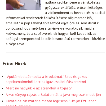
nullára csökkentené a vényköteles
gyógyszerek áfáját, erősen kétséges
a zökkenőmentes bevezetés. A patikai
informatikai rendszerek felkészítésére alig maradt idő,
emellett a jogszabálytervezetből egyelőre az sem derül ki
pontosan, hogy mely készítményekre vonatkozik majd a
kedvezmény, és a szoftvereknek hogyan kell kezelniük az
adóügyi szempontból kettős besorolású termékeket - közölte
a Népszava.
Friss Hírek
„Apukám beleálmodta a birodalmat.” Üres és gazos
paprikamalomból lett az igazi családi fűszersztori
Miért ne hagyjuk ki az étrendből a tojást?
Árvaszúnyog-rajzás a Balatonnál: a java még csak most jön
Hivatalos: visszatér a Mazda legkisebb SUV-ja! Ezt lehet
eddig tudni róla!