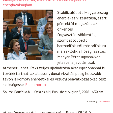
energiaválságban
Stabilizálódott Magyarország
energia- és vízellátása, ezért
péntektől megszűnt az
önkéntes
fogyasztáscsökkentés,
szombattól pedig
harmadfokúról másodfokúra
mérséklődik a hőségriasztás.
Magyar Péter ugyanakkor
jelezte: a javulás csak
átmeneti lehet, Paks teljes újraindítása akár egy hónapnál is
tovább tarthat, az alacsony dunai vízállás pedig hosszabb
távon is komoly energetikai és vízügyi beavatkozásokat tesz
szükségessé.
Read more »
Source:
Portfolio.hu - Összes hír
|
Published:
August 8, 2026 - 6:30 am
Powered by
Theme Mason
https://www.youtube.com/watch?v=Pdnw4KiUWp0