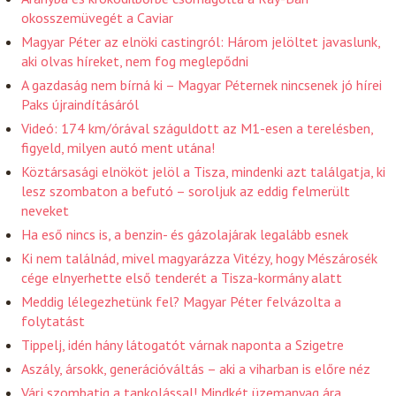
okosszemüvegét a Caviar
Magyar Péter az elnöki castingról: Három jelöltet javaslunk,
aki olvas híreket, nem fog meglepődni
A gazdaság nem bírná ki – Magyar Péternek nincsenek jó hírei
Paks újraindításáról
Videó: 174 km/órával száguldott az M1-esen a terelésben,
figyeld, milyen autó ment utána!
Köztársasági elnököt jelöl a Tisza, mindenki azt találgatja, ki
lesz szombaton a befutó – soroljuk az eddig felmerült
neveket
Ha eső nincs is, a benzin- és gázolajárak legalább esnek
Ki nem találnád, mivel magyarázza Vitézy, hogy Mészárosék
cége elnyerhette első tenderét a Tisza-kormány alatt
Meddig lélegezhetünk fel? Magyar Péter felvázolta a
folytatást
Tippelj, idén hány látogatót várnak naponta a Szigetre
Aszály, ársokk, generációváltás – aki a viharban is előre néz
Várj szombatig a tankolással! Mindkét üzemanyag ára