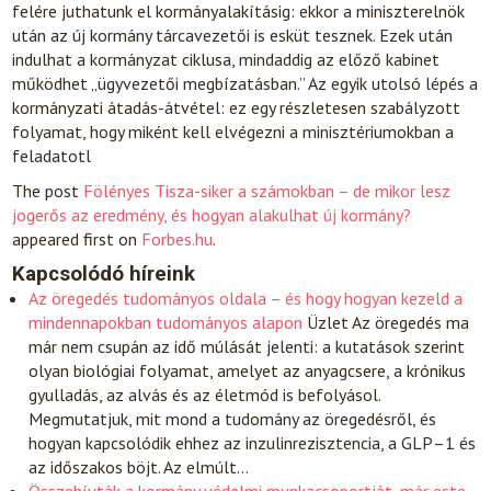
felére juthatunk el kormányalakításig: ekkor a miniszterelnök
után az új kormány tárcavezetői is esküt tesznek. Ezek után
indulhat a kormányzat ciklusa, mindaddig az előző kabinet
működhet „ügyvezetői megbízatásban.” Az egyik utolsó lépés a
kormányzati átadás-átvétel: ez egy részletesen szabályzott
folyamat, hogy miként kell elvégezni a minisztériumokban a
feladatotl
The post
Fölényes Tisza-siker a számokban – de mikor lesz
jogerős az eredmény, és hogyan alakulhat új kormány?
appeared first on
Forbes.hu
.
Kapcsolódó híreink
Az öregedés tudományos oldala – és hogy hogyan kezeld a
mindennapokban tudományos alapon
Üzlet
Az öregedés ma
már nem csupán az idő múlását jelenti: a kutatások szerint
olyan biológiai folyamat, amelyet az anyagcsere, a krónikus
gyulladás, az alvás és az életmód is befolyásol.
Megmutatjuk, mit mond a tudomány az öregedésről, és
hogyan kapcsolódik ehhez az inzulinrezisztencia, a GLP–1 és
az időszakos böjt. Az elmúlt…