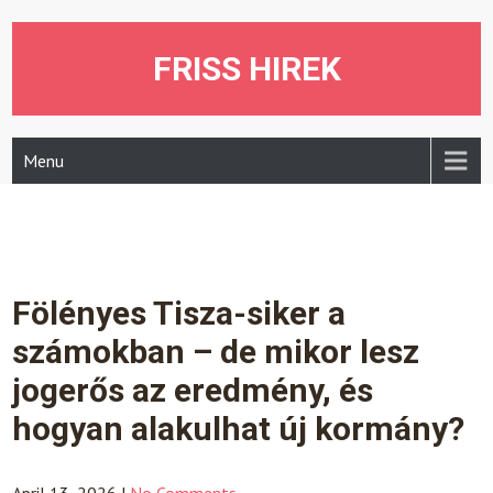
Skip
to
content
FRISS HIREK
Menu
Fölényes Tisza-siker a
számokban – de mikor lesz
jogerős az eredmény, és
hogyan alakulhat új kormány?