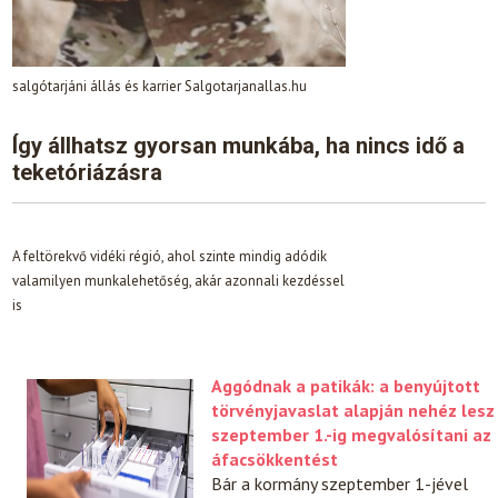
salgótarjáni állás és karrier Salgotarjanallas.hu
Így állhatsz gyorsan munkába, ha nincs idő a
teketóriázásra
A feltörekvő vidéki régió, ahol szinte mindig adódik
valamilyen munkalehetőség, akár azonnali kezdéssel
is
Aggódnak a patikák: a benyújtott
törvényjavaslat alapján nehéz lesz
szeptember 1.-ig megvalósítani az
áfacsökkentést
Bár a kormány szeptember 1-jével