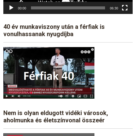
00:00
06:30
40 év munkaviszony után a férfiak is
vonulhassanak nyugdíjba
Nem is olyan eldugott vidéki városok,
aholmunka és életszínvonal összeér