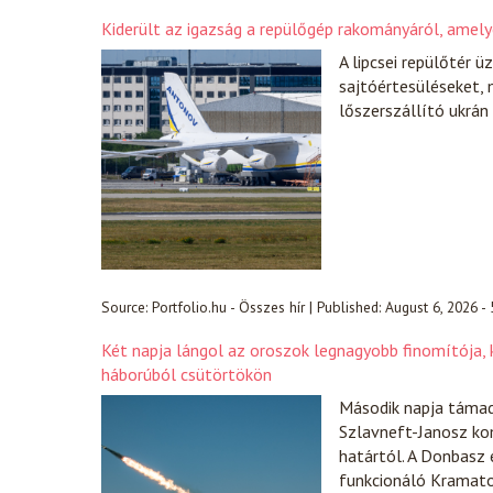
Kiderült az igazság a repülőgép rakományáról, amel
A lipcsei repülőtér 
sajtóértesüléseket, 
lőszerszállító ukrán
Source:
Portfolio.hu - Összes hír
|
Published:
August 6, 2026 -
Két napja lángol az oroszok legnagyobb finomítója, k
háborúból csütörtökön
Második napja támad
Szlavneft-Janosz ko
határtól. A Donbasz 
funkcionáló Kramator