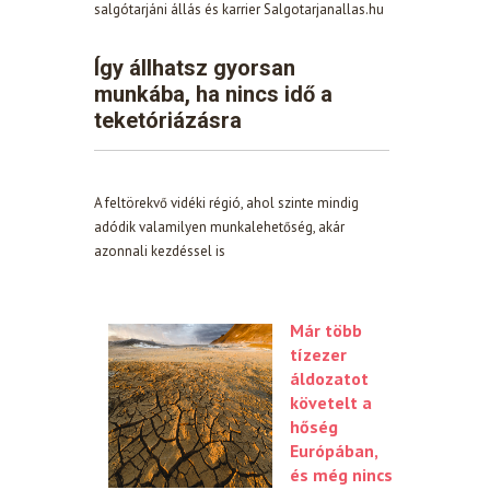
salgótarjáni állás és karrier Salgotarjanallas.hu
Így állhatsz gyorsan
munkába, ha nincs idő a
teketóriázásra
A feltörekvő vidéki régió, ahol szinte mindig
adódik valamilyen munkalehetőség, akár
azonnali kezdéssel is
Már több
tízezer
áldozatot
követelt a
hőség
Európában,
és még nincs