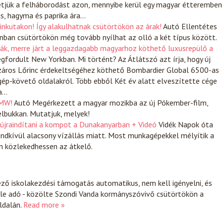
hetjük a felháborodást azon, mennyibe kerül egy magyar étteremben
ús, hagyma és paprika ára…
inkutakon! Így alakulhatnak csütörtökön az árak!
Autó
Ellentétes
ban csütörtökön még tovább nyílhat az olló a két típus között.
álták, merre járt a leggazdagabb magyarhoz köthető luxusrepülő a
egfordult New Yorkban. Mi történt? Az Átlátszó azt írja, hogy új
száros Lőrinc érdekeltségéhez köthető Bombardier Global 6500-as
ép-követő oldalakról. Több ebből Két év alatt elveszítette cége
ta…
BMW!
Autó
Megérkezett a magyar mozikba az új Pókember-film,
elbukkan. Mutatjuk, melyek!
 újraindítani a kompot a Dunakanyarban + Videó
Vidék
Napok óta
ndkívül alacsony vízállás miatt. Most munkagépekkel mélyítik a
n közlekedhessen az átkelő.
ező iskolakezdési támogatás automatikus, nem kell igényelni, és
le adó - közölte Szondi Vanda kormányszóvivő csütörtökön a
ldalán.
Read more »