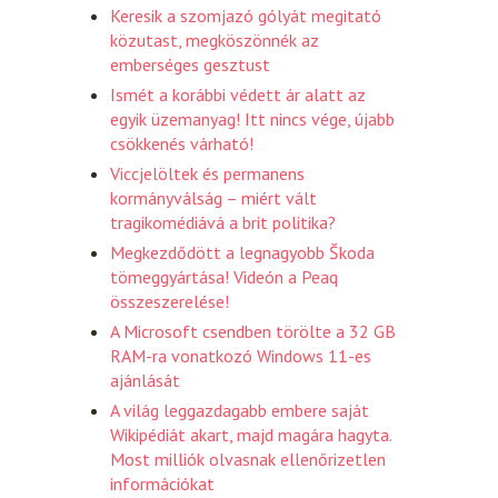
Keresik a szomjazó gólyát megitató
közutast, megköszönnék az
emberséges gesztust
Ismét a korábbi védett ár alatt az
egyik üzemanyag! Itt nincs vége, újabb
csökkenés várható!
Viccjelöltek és permanens
kormányválság – miért vált
tragikomédiává a brit politika?
Megkezdődött a legnagyobb Škoda
tömeggyártása! Videón a Peaq
összeszerelése!
A Microsoft csendben törölte a 32 GB
RAM-ra vonatkozó Windows 11-es
ajánlását
A világ leggazdagabb embere saját
Wikipédiát akart, majd magára hagyta.
Most milliók olvasnak ellenőrizetlen
információkat