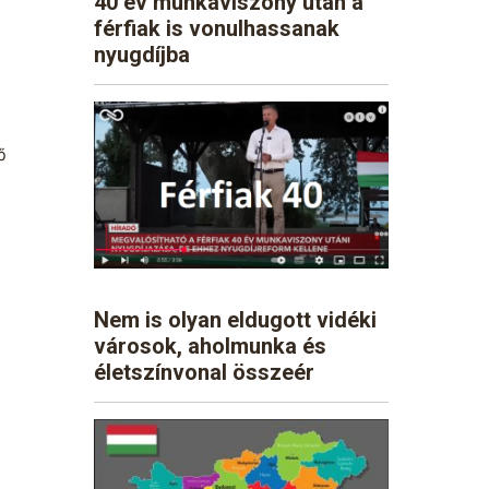
40 év munkaviszony után a
férfiak is vonulhassanak
nyugdíjba
ő
e
Nem is olyan eldugott vidéki
városok, aholmunka és
életszínvonal összeér