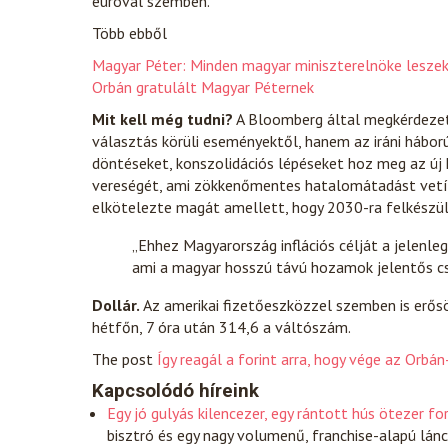
euróval szemben.
Több ebből
Magyar Péter: Minden magyar miniszterelnöke leszek,
Orbán gratulált Magyar Péternek
Mit kell még tudni?
A Bloomberg által megkérdezet
választás körüli eseményektől, hanem az iráni háború
döntéseket, konszolidációs lépéseket hoz meg az új
vereségét, ami zökkenőmentes hatalomátadást vetít
elkötelezte magát amellett, hogy 2030-ra felkészül
„Ehhez Magyarország inflációs célját a jelenle
ami a magyar hosszú távú hozamok jelentős c
Dollár.
Az amerikai fizetőeszközzel szemben is erősöd
hétfőn, 7 óra után 314,6 a váltószám.
The post
Így reagál a forint arra, hogy vége az Orbá
Kapcsolódó híreink
Egy jó gulyás kilencezer, egy rántott hús ötezer fo
bisztró és egy nagy volumenű, franchise-alapú lán