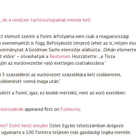
 de a rendszer tartóoszlopainak mennie kell
t elemző szerint a forint árfolyama nem csak a magyarországi
 eseményeitől is függ. Befolyásoló tényező lehet az is, milyen els
 kormányzat. A Goldman Sachs elemzője aláhúzta: „Orbán elismert
 előre” – olvashatjuk a
Reutersen
. Hozzátette: „a Tisza
jön az euróövezetbe való esetleges csatlakozásra.”
gi 3 százalékról az euróövezet százalékára kell csökkenteni,
sökkenését vonná maga után.”
ött a forint, igaz, ez kisebb mértékű, mint az euró esetében:
n-korszaknak
appeared first on
Forbes.hu
.
rint? Ezért kerül ennyibe
Üzlet
Egy kis tételszámban dolgozó
c ugyanarra a 100 forintra teljesen más gazdasági logika mentén