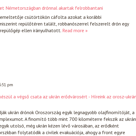
yet Németországban drónnal akartak felrobbantani
üzemeltetője csütörtökön cáfolta azokat a korábbi
miszerint repülőtéren talált, robbanószerrel felszerelt drón egy
 repülőgép ellen irányulhatott.
Read more »
 5:51 pm
észül a végső csata az ukrán erődvárosért - Híreink az orosz-ukrá
ják ukrán drónok Oroszország egyik legnagyobb olajfinomítóját, a
mplexumot. A finomító több mint 700 kilométerre fekszik az ukrán
egyik utolsó, még ukrán kézen lévő városában, az erődként
szkban folytatódik a civilek evakuációja, ahogy a front egyre