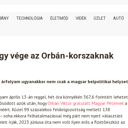
MÁNY
TECHNOLÓGIA
ÉLETMÓD
VIDÉK
ÜZLET
AUTÓ
hogy vége az Orbán-korszaknak
z árfolyam ugyanakkor nem csak a magyar belpolitikai helyzet
yam április 13-án reggel, hét óra környékén 367,6 forintért lehete
erősödött azok után, hogy
Orbán Viktor gratulált Magyar Péternek
a
lméért. Közel 99 százalékos feldolgozottság mellett 138
 – soha ekkora felhatalmazással még párt nem nyert választást
 mint írják, 2023 júniusa óta nem volt ilyen erős a fizetőeszköz az