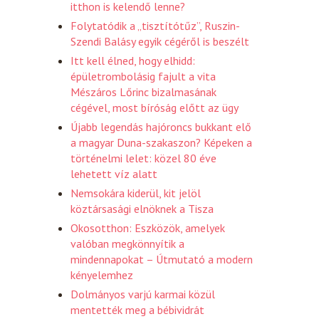
itthon is kelendő lenne?
Folytatódik a „tisztítótűz”, Ruszin-
Szendi Balásy egyik cégéről is beszélt
Itt kell élned, hogy elhidd:
épületrombolásig fajult a vita
Mészáros Lőrinc bizalmasának
cégével, most bíróság előtt az ügy
Újabb legendás hajóroncs bukkant elő
a magyar Duna-szakaszon? Képeken a
történelmi lelet: közel 80 éve
lehetett víz alatt
Nemsokára kiderül, kit jelöl
köztársasági elnöknek a Tisza
Okosotthon: Eszközök, amelyek
valóban megkönnyítik a
mindennapokat – Útmutató a modern
kényelemhez
Dolmányos varjú karmai közül
mentették meg a bébividrát