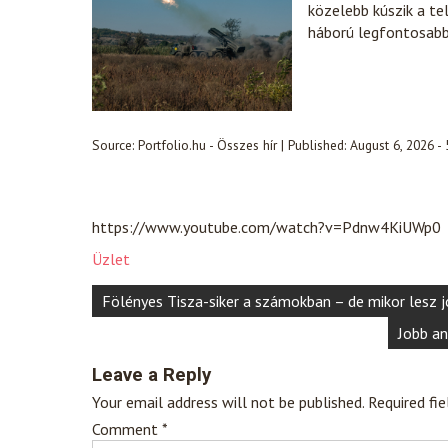
közelebb kúszik a te
háború legfontosabb 
Source:
Portfolio.hu - Összes hír
|
Published:
August 6, 2026 -
https://www.youtube.com/watch?v=Pdnw4KiUWp0
Üzlet
Post
Fölényes Tisza-siker a számokban – de mikor lesz 
navigation
Jobb an
Leave a Reply
Your email address will not be published.
Required fi
Comment
*