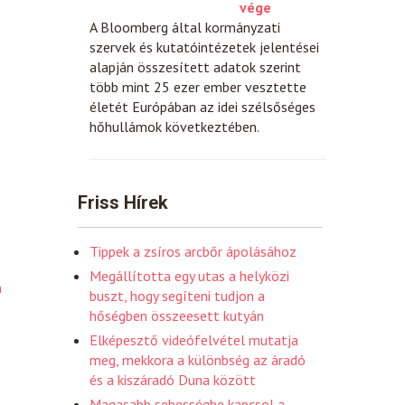
vége
A Bloomberg által kormányzati
szervek és kutatóintézetek jelentései
alapján összesített adatok szerint
több mint 25 ezer ember vesztette
életét Európában az idei szélsőséges
hőhullámok következtében.
Friss Hírek
Tippek a zsíros arcbőr ápolásához
Megállította egy utas a helyközi
n
buszt, hogy segíteni tudjon a
hőségben összeesett kutyán
Elképesztő videófelvétel mutatja
meg, mekkora a különbség az áradó
és a kiszáradó Duna között
Magasabb sebességbe kapcsol a