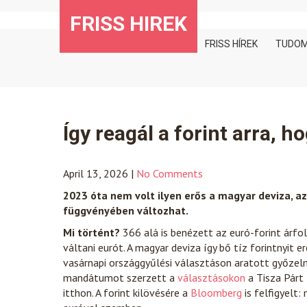
Skip
FRISS HIREK
to
content
FRISS HÍREK
TUDO
Így reagál a forint arra, 
April 13, 2026
|
No Comments
2023 óta nem volt ilyen erős a magyar deviza, a
függvényében változhat.
Mi történt?
366 alá is benézett az euró-forint árfol
váltani eurót. A magyar deviza így bő tíz forintnyit 
vasárnapi országgyűlési választáson aratott győze
mandátumot szerzett a
választásokon
a Tisza Párt
itthon. A forint kilövésére a
Bloomberg
is felfigyelt: