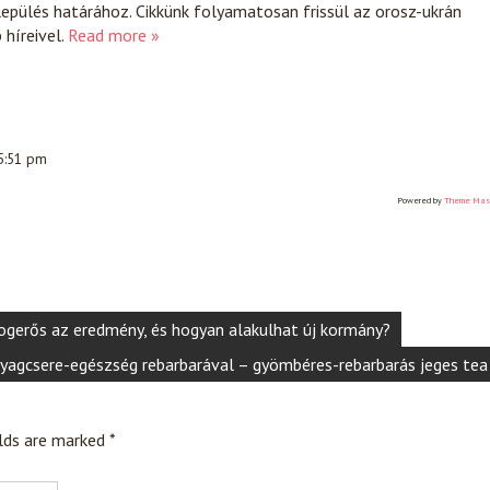
lepülés határához. Cikkünk folyamatosan frissül az orosz-ukrán
híreivel.
Read more »
 5:51 pm
Powered by
Theme Mas
jogerős az eredmény, és hogyan alakulhat új kormány?
yagcsere-egészség rebarbarával – gyömbéres-rebarbarás jeges tea
elds are marked
*