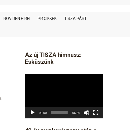
RÖVIDEN HIREI
PR CIKKEK
TISZA PÁRT
Az új TISZA himnusz:
Esküszünk
Video
Player
tt
00:00
06:30