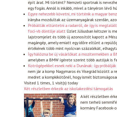
épít árat. Mi történt? Nemzeti sportnak is nevez
egy fogás. Annál is inkább, mivel a tányéron lévő h
Egyre nehezebb követni, mi történik a magyar benz
irányba mozdultak az üzemanyagárak szerdán, azon
Próbálták eltüntetni a radarról, de így is megtal
foci-vb döntője alatt
Üzlet
Júliusban kétszer is m
lajstromjelet és több új azonosítót kapott a Mé
magángép, amely emiatt egy időre eltűnt a repülőg
értékének több mint nyolcvan százalékát, elhagy
Így hálózna be új vásárlókat a mozitermekben a 
amelyben a BMW ígérete szerint több autójuk is f
Kotrógépekkel esnek neki a Dunának: így próbálják
nem jár a komp Nagymaros és Visegrád között a re
medret a kompkikötőnél, hogy ismét biztonságosa
Visited 1 times, 1 visit(s) today
Két részletben érkezik az iskolakezdési támogatás
A két részletben érk
nem terheli semmifé
kormány Facebook-o