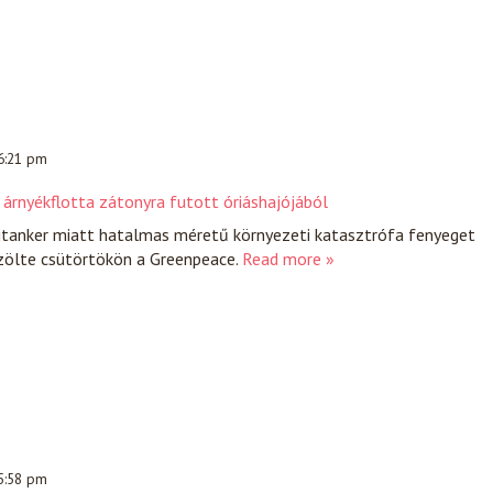
 6:21 pm
 árnyékflotta zátonyra futott óriáshajójából
jtanker miatt hatalmas méretű környezeti katasztrófa fenyeget
özölte csütörtökön a Greenpeace.
Read more »
 5:58 pm