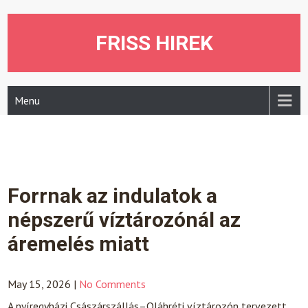
Skip
to
content
FRISS HIREK
Menu
Forrnak az indulatok a
népszerű víztározónál az
áremelés miatt
May 15, 2026
|
No Comments
A nyíregyházi Császárszállás–Oláhréti víztározón tervezett