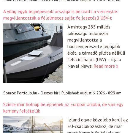
A világ egyik legnépesebb országa is beszállt a versenybe:
megvillantották a félelmetes saját fejlesztésű USV-t
A mintegy 285 milliós
lakosságú Indonézia
megvillantotta a
haditengerészete legújabb
ékét, a támadó pilóta nélküli
felszíni hajót (USV) – írja a
Naval News.
Read more »
Source:
Portfolio.hu - Összes hír
|
Published:
August 6, 2026 - 8:29 am
Szinte már holnap belépnének az Európai Unióba, de van egy
kemény feltételük
Izland egyre közelebb kerül az
EU-csatlakozáshoz, de már
most komoly feltételeket