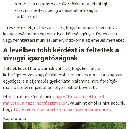
romlott, a rekreációs érték csökkent, a jelenlegi
vízszint mellett pedig a használhatóság is
korlátozott
– részletezték, és hozzátették, hogy tudomásuk szerint az
igazgatóság nem végzett olyan költségigényes fejlesztést
vagy fenntartási munkát, amely indokolná az emelés mértékét.
A levélben több kérdést is feltettek a
vízügyi igazgatóságnak
Többek között arra várnak választ, hogy készült-e
költségelemzés vagy értékbecslés a döntés előtt, országosan
egységes-e a díjemelés gyakorlata, valamint mire fordítják
majd a bérleti díjakból befolyó többletbevételt.
Mint arról beszámoltunk,
nagy változás lépett életbe
májustól a hazai horgásztavakon
, valamint arról is hírt adtunk,
hogy
102 ezer volt az ára három balinnak a Balatonnál
.
Kapcsolódó