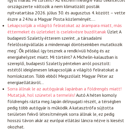
így is marad. Mi történt? Az extrém melegre való tekintettel
országszerte változik a nem klimatizált posták
nyitvatartása 2026. július 30. és augusztus 4. között – vette
észre a 24.hu a Magyar Posta közleményét.…
Lekapcsolják a világító feliratokat az árampara miatt, más
éttermeket és üzleteket is cselekvésre buzdítanak
Üzlet
A
budapesti Szaletly étterem szerint „a társadalmi
felelősségvállalás a mindennapi döntéseinkben mutatkozik
meg”. Ők például így tesznek a rendkívüli hőség és az
energiahelyzet miatt. Mi történt? A Michelin-kalauzban is
szereplő, budapesti Szaletly pénteken arról posztolt:
estétől ideiglenesen lekapcsolják a világító feliratokat a
homlokzaton. Több ebből Megszólalt Magyar Péter az
energiaellátásról…
Sorra állnak le az autógyárak Japánban a földrengés miatt!
Mutatjuk, hol szünetel a termelés!
Autó
A héten komoly
földrengés rázta meg Japán délnyugati részét, a térségben
pedig több autógyár is működik. A katasztrófa sújtotta
területen fekvő létesítmények sorra állnak le, ez pedig
hosszú távon akár az európai ellátási láncra nézve is kiesést
okozhat.