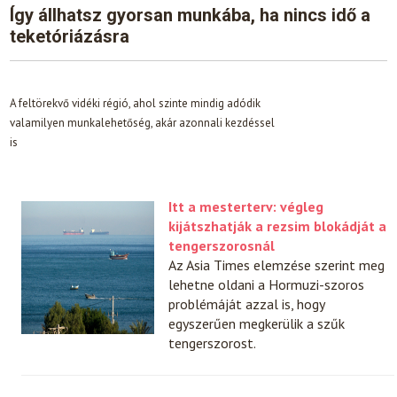
Így állhatsz gyorsan munkába, ha nincs idő a
teketóriázásra
A feltörekvő vidéki régió, ahol szinte mindig adódik
valamilyen munkalehetőség, akár azonnali kezdéssel
is
Itt a mesterterv: végleg
kijátszhatják a rezsim blokádját a
tengerszorosnál
Az Asia Times elemzése szerint meg
lehetne oldani a Hormuzi-szoros
problémáját azzal is, hogy
egyszerűen megkerülik a szűk
tengerszorost.