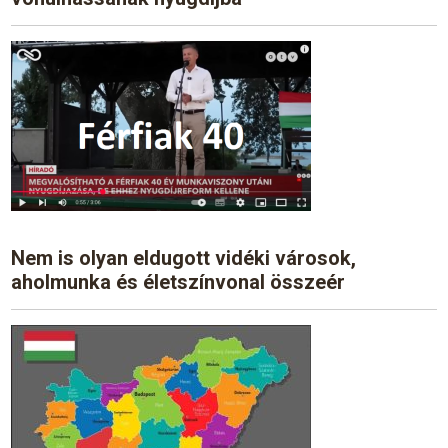
Nem is olyan eldugott vidéki városok,
aholmunka és életszínvonal összeér