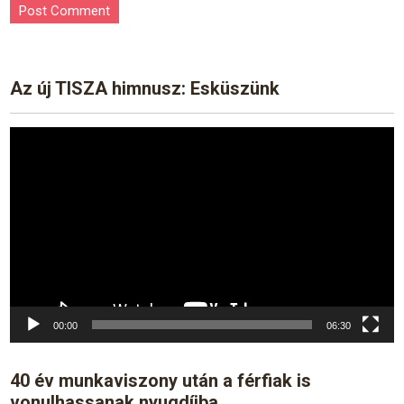
Az új TISZA himnusz: Esküszünk
Video
Player
00:00
06:30
40 év munkaviszony után a férfiak is
vonulhassanak nyugdíjba