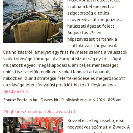
szabna a belépéséért: a
szigetország a teljes
szuverenitását megőrizné a
halászati ágazat felett.
Augusztus 29-én
népszavazást tartanak a
csatlakozási tárgyalások
újraindításáról, amelyet egy friss felmérés szerint a választók
szűk többsége támogat. Az Európai Bizottság nyitottságot
mutatott egyedi megállapodásra, ám teljes mentességet
uniós tisztviselők rendkívül szokatlannak tartanának,
miközben Izland stratégiai felértékelődése és megerősödött
gazdasága jobb tárgyalási pozíciót biztosít Reykjavíknak.
Read more »
Source:
Portfolio.hu - Összes hír
|
Published:
August 6, 2026 - 8:25 am
Meglepő számok jöttek a Zwacktól
Közzétette legfrissebb, első
negyedéves számait a Zwack. A