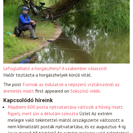
Lefoglalható a horgászhely? A szakember válaszolt
Halőr tisztázta a horgászhelyek körüli vitát.
The post
Forrnak az indulatok a népszerű víztározónál az
áremelés miatt
first appeared on
Sokszínű vidék
.
Kapcsolódó híreink
Majdnem 600 posta nyitvatartása változik a hőség miatt:
figyelj, mert jön a délutáni szieszta
Üzlet
Az extrém
melegre való tekintettel mától országszerte változott a
nem klimatizált posták nyitvatartása, és ez augusztus 4-ig