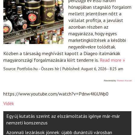
pénzügyi év első három
hónapjában stagnáló forgalom
mellett jelentősen nőtt a
vállalat profitja, a javulást
azonban részben az
magyarázza, hogy egyes
marketingköltések a későbbi
negyedévekre tolódtak.
Közben a társaság meghívást kapott a Diageo italmárkák
magyarországi forgalmazására kiírt tenderre is.
Read more »
Source:
Portfolio.hu - Összes hír
|
Published:
August 6, 2026 - 8:25 am
Powered by
Theme Mason
https://www.youtube.com/watch?v=Pdnw4KiUWp0
Vidék
Post
Egy új kutatás szerint az elszámoltatás igénye már-már
navigation
nemzeti konszenzus
Azonnali lezárások jönnek: újabb dunántúli városban