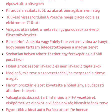
elpusztult a hőségben
Kifarolni a zsákutcából: az akarat önmagában nem elég
Túl késő visszafordulni! A Porsche mégis piacra dobja az
elektromos 718-at!
Virágzás után jöhet a metszés: így gondozzuk az évelő
fűszernövényeket
Beton.Hofi: Ausztria vagy Erdély felé vettem volna az irányt,
hogy onnan tartsam lélegeztetőgépen a magyar zenét
Szokatlan helyen rakott fészket egy fecskepár az alföldi
pusztákon
Hőhullámok esetén javasolt és nem javasolt táplálékok
Meglepő, mit tesz a szervezeteddel, ha megeszed a dinnye
magját
Három oroszlán életét követelte a hőhullám, a budapesti
állatkert is lépett
Válságtanácskozást tart Infantino a FIFA vezetőivel,
elsöpörheti az elnököt a világbajnokság kiárusításának terve
Egyre több a kínai autó Európa útjain! De honnan