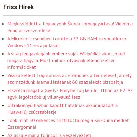
Friss Hírek
Megkezdődött a legnagyobb Škoda tömeggyártása! Videón a
Peaq összeszerelése!
A Microsoft csendben törölte a 32 GB RAM-ra vonatkozó
Windows 11-es ajánlását
A világ leggazdagabb embere saját Wikipédiát akart, majd
magára hagyta. Most milliók olvasnak ellenőrizetlen
információkat
Vissza kellett fogni annak az erőműnek a termelését, amely
szomszédunk áramellátásának 60 százalékát biztosítja
Elszólta magát a Geely? Ennyibe fog kerülni itthon az E2! Az
egyik legolcsóbb új villanyautó lesz!
Ultrakönnyű házban kapott hatalmas akkumulátort a
Huawei új csúcstabletje
Több mint 50 önkéntes tisztította meg a Kis-Duna medrét
Esztergomnál
Az aszály már a forintot is veszélyezteti,