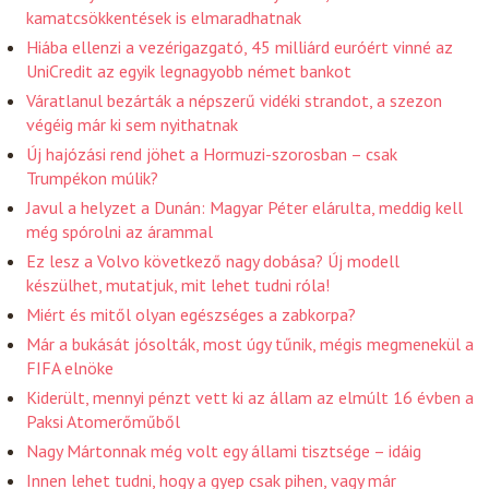
kamatcsökkentések is elmaradhatnak
Hiába ellenzi a vezérigazgató, 45 milliárd euróért vinné az
UniCredit az egyik legnagyobb német bankot
Váratlanul bezárták a népszerű vidéki strandot, a szezon
végéig már ki sem nyithatnak
Új hajózási rend jöhet a Hormuzi-szorosban – csak
Trumpékon múlik?
Javul a helyzet a Dunán: Magyar Péter elárulta, meddig kell
még spórolni az árammal
Ez lesz a Volvo következő nagy dobása? Új modell
készülhet, mutatjuk, mit lehet tudni róla!
Miért és mitől olyan egészséges a zabkorpa?
Már a bukását jósolták, most úgy tűnik, mégis megmenekül a
FIFA elnöke
Kiderült, mennyi pénzt vett ki az állam az elmúlt 16 évben a
Paksi Atomerőműből
Nagy Mártonnak még volt egy állami tisztsége – idáig
Innen lehet tudni, hogy a gyep csak pihen, vagy már