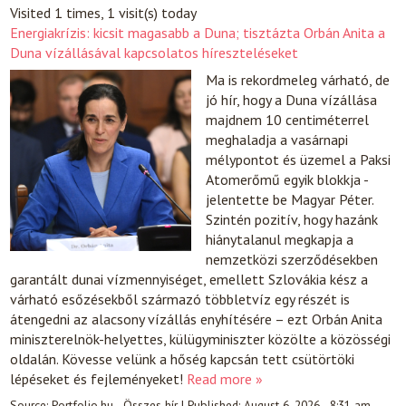
Visited 1 times, 1 visit(s) today
Energiakrízis: kicsit magasabb a Duna; tisztázta Orbán Anita a
Duna vízállásával kapcsolatos híreszteléseket
Ma is rekordmeleg várható, de
jó hír, hogy a Duna vízállása
majdnem 10 centiméterrel
meghaladja a vasárnapi
mélypontot és üzemel a Paksi
Atomerőmű egyik blokkja -
jelentette be Magyar Péter.
Szintén pozitív, hogy hazánk
hiánytalanul megkapja a
nemzetközi szerződésekben
garantált dunai vízmennyiséget, emellett Szlovákia kész a
várható esőzésekből származó többletvíz egy részét is
átengedni az alacsony vízállás enyhítésére – ezt Orbán Anita
miniszterelnök-helyettes, külügyminiszter közölte a közösségi
oldalán. Kövesse velünk a hőség kapcsán tett csütörtöki
lépéseket és fejleményeket!
Read more »
Source:
Portfolio.hu - Összes hír
|
Published:
August 6, 2026 - 8:31 am