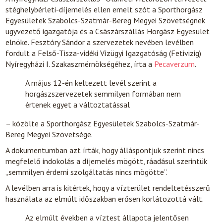
stéghelybérleti-díjemelés ellen emelt szót a Sporthorgász
Egyesületek Szabolcs-Szatmár-Bereg Megyei Szövetségnek
ügyvezető igazgatója és a Császárszállás Horgász Egyesület
elnöke. Fesztóry Sándor a szervezetek nevében levélben
fordult a Felső-Tisza-vidéki Vízügyi Igazgatóság (Fetivizig)
Nyíregyházi I. Szakaszmérnökségéhez, írta a
Pecaverzum
.
A május 12-én keltezett levél szerint a
horgászszervezetek semmilyen formában nem
értenek egyet a változtatással
– közölte a Sporthorgász Egyesületek Szabolcs-Szatmár-
Bereg Megyei Szövetsége.
A dokumentumban azt írták, hogy álláspontjuk szerint nincs
megfelelő indokolás a díjemelés mögött, ráadásul szerintük
„semmilyen érdemi szolgáltatás nincs mögötte”.
A levélben arra is kitértek, hogy a vízterület rendeltetésszerű
használata az elmúlt időszakban erősen korlátozottá vált.
Az elmúlt években a víztest állapota jelentősen