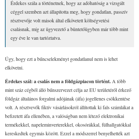
Érdekes szála a történetnek, hogy az adóhatóság a vizsgált
céggel szemben azt állapította meg, hogy gondatlan, passzív
résztvevője volt mások által elkövetett költségvetési
csalásnak, míg az ügyvezető a büntetőügyben már több mint
egy éve le van tartóztatva.
Úgy, hogy ezt a bűncselekményt gondatlanul nem is lehet
elkövetni.
Érdekes szál: a csalás nem a földgázpiacon történt.
A több
mint száz cégből álló bűnszervezet célja az EU területéről érkező
földgáz általános forgalmi adójának (áfa) jogellenes csökkentése
volt. A résztvevők fiktív vásárlásokról állítottak ki fals számlákat a
befizetett áfa ellenében, a valóságban nem létező elektronikai
termékekkel, napeleminverterekkel, okosórákkal, fülhallgatókkal
kereskedtek egymás között. Ezzel a módszerrel benyelhették azt