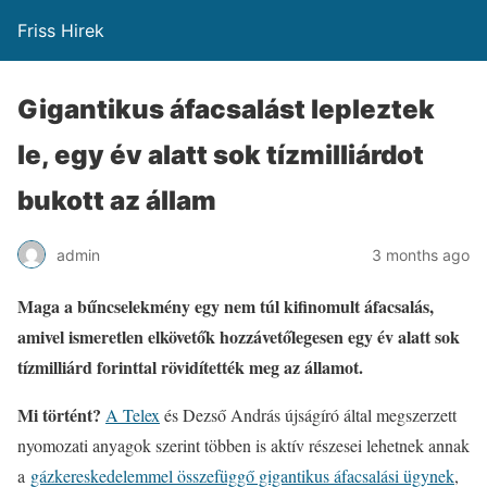
Friss Hirek
Gigantikus áfacsalást lepleztek
le, egy év alatt sok tízmilliárdot
bukott az állam
admin
3 months ago
Maga a bűncselekmény egy nem túl kifinomult áfacsalás,
amivel ismeretlen elkövetők hozzávetőlegesen egy év alatt sok
tízmilliárd forinttal rövidítették meg az államot.
Mi történt?
A Telex
és Dezső András újságíró által megszerzett
nyomozati anyagok szerint többen is aktív részesei lehetnek annak
a
gázkereskedelemmel összefüggő gigantikus áfacsalási ügynek
,