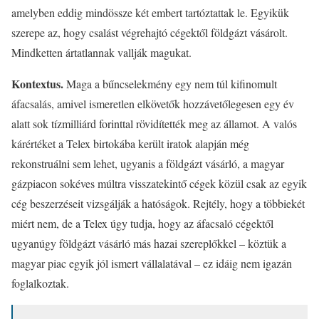
amelyben eddig mindössze két embert tartóztattak le. Egyikük
szerepe az, hogy csalást végrehajtó cégektől földgázt vásárolt.
Mindketten ártatlannak vallják magukat.
Kontextus.
Maga a bűncselekmény egy nem túl kifinomult
áfacsalás, amivel ismeretlen elkövetők hozzávetőlegesen egy év
alatt sok tízmilliárd forinttal rövidítették meg az államot. A valós
kárértéket a Telex birtokába került iratok alapján még
rekonstruálni sem lehet, ugyanis a földgázt vásárló, a magyar
gázpiacon sokéves múltra visszatekintő cégek közül csak az egyik
cég beszerzéseit vizsgálják a hatóságok. Rejtély, hogy a többiekét
miért nem, de a Telex úgy tudja, hogy az áfacsaló cégektől
ugyanúgy földgázt vásárló más hazai szereplőkkel – köztük a
magyar piac egyik jól ismert vállalatával – ez idáig nem igazán
foglalkoztak.