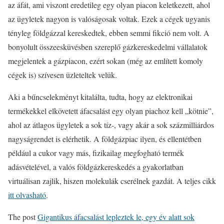
az áfát, ami viszont eredetileg egy olyan piacon keletkezett, ahol
az ügyletek nagyon is valóságosak voltak. Ezek a cégek ugyanis
tényleg földgázzal kereskedtek, ebben semmi fikció nem volt. A
bonyolult összeesküvésben szereplő gázkereskedelmi vállalatok
megjelentek a gázpiacon, ezért sokan (még az említett komoly
cégek is) szívesen üzleteltek velük.
Aki a bűncselekményt kitalálta, tudta, hogy az elektronikai
termékekkel elkövetett áfacsalást egy olyan piachoz kell „kötnie”,
ahol az átlagos ügyletek a sok tíz-, vagy akár a sok százmilliárdos
nagyságrendet is elérhetik. A földgázpiac ilyen, és ellentétben
például a cukor vagy más, fizikailag megfogható termék
adásvételével, a valós földgázkereskedés a gyakorlatban
virtuálisan zajlik, hiszen molekulák cserélnek gazdát. A teljes cikk
itt olvasható
.
The post
Gigantikus áfacsalást lepleztek le, egy év alatt sok